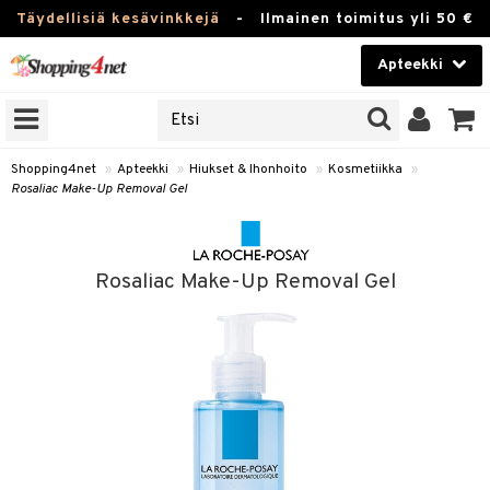
Täydellisiä kesävinkkejä
-
Ilmainen toimitus yli 50 €
Apteekki
ERKKEJÄ
Kauneudenhoito
JAT
UOTTEITA
Piilolinssit
Shopping4net
»
Apteekki
»
Hiukset & Ihonhoito
»
Kosmetiikka
»
Rosaliac Make-Up Removal Gel
Luontaistuotteet
Apteekki
eet
ihkeet
Rosaliac Make-Up Removal Gel
pakasta
pat
ia
Fitness
Puremat & Pistot
 & Seisominen
Koti & Sisustus
& Ihonhoito
/ WC
u
Lelut, Lapsi & Vauva
nni & Ylety
tuotteet
Tuotemerkkejä
it & Teipit
t
Kampanjat
se
 / Pistokset