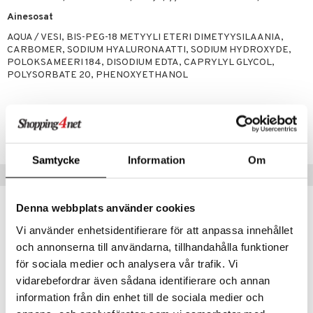
masväliharjat
memittarit
uoto
kamat
iinit
ksiä & vastauksia
Ainesosat
paiden hoito
va nenä
nit & Mineraalit
us
iinit
AQUA / VESI, BIS-PEG-18 METYYLI ETERI DIMETYYSILAANIA,
tuotetta
CARBOMER, SODIUM HYALURONAATTI, SODIUM HYDROXYDE,
än vuoto & tukkoisuus
hyvinvointi
m
POLOKSAMEERI 184, DISODIUM EDTA, CAPRYLYL GLYCOL,
 verkkokaupasta
POLYSORBATE 20, PHENOXYETHANOL
kat
kyys ruoalle
visukat
toori-intoleranssi
ium
Tuotenumero
vittäin
isukat
tamiinit
ARMUR-2E-195
Samtycke
Information
Om
Suositut tuotteet
Denna webbplats använder cookies
Vi använder enhetsidentifierare för att anpassa innehållet
och annonserna till användarna, tillhandahålla funktioner
för sociala medier och analysera vår trafik. Vi
vidarebefordrar även sådana identifierare och annan
information från din enhet till de sociala medier och