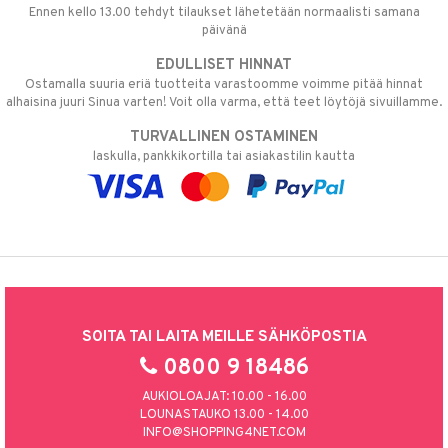
Ennen kello 13.00 tehdyt tilaukset lähetetään normaalisti samana
päivänä
EDULLISET HINNAT
Ostamalla suuria eriä tuotteita varastoomme voimme pitää hinnat
alhaisina juuri Sinua varten! Voit olla varma, että teet löytöjä sivuillamme.
TURVALLINEN OSTAMINEN
laskulla, pankkikortilla tai asiakastilin kautta
SOITA TAI LAITA MEILLE SÄHKÖPOSTIA
0800 9 18486
AUKIOLOAJAT: 10.00 - 16.00
LOUNASTAUKO 13.00 - 14.00
INFO@SHOPPING4NET.COM