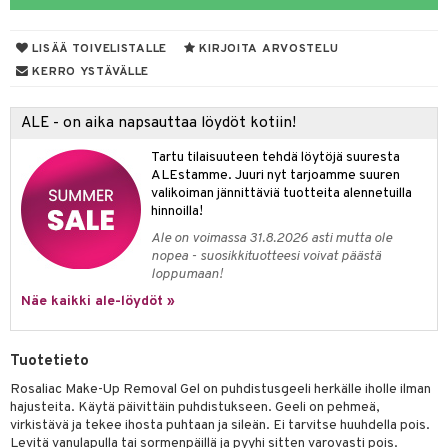
talovoiteet
kuhousunsuojat
ettumat iholla
ivoide
yneisyys & Kutina
tuotteet
n poisto
vut
 & Ovulointi
osuoja
LISÄÄ TOIVELISTALLE
KIRJOITA ARVOSTELU
rempi vuoto
net
net
tsatietulehdus
 & Tamppoonit
inemittarit
t
a & Vahvuus
KERRO YSTÄVÄLLE
rpaketti
kolaastarit
lät
ppoonit
olielämä
hasvaivat
voiteet
ALE - on aika napsauttaa löydöt kotiin!
lät
veyssiteet
ukkuus
& Imetys
 Vilustuminen & Kipu
Nivelet
ia & Haavat
ohjaiset
Tartu tilaisuuteen tehdä löytöjä suuresta
rontaöljyt
idesi
 Korvat
it
3 & 6
ahoinvointi
jaiset
to
ALEstamme. Juuri nyt tarjoamme suuren
valikoiman jännittäviä tuotteita alennetuilla
kuvoiteet
ampaat
Vaihdevuodet
astarit
umput
ulpat
hinnoilla!
Ale on voimassa 31.8.2026 asti mutta ole
silelut
uoja
, Haavat & Puremat
 Suolisto
ojat
aivat
 Rakkulat
nopea - suosikkituotteesi voivat päästä
loppumaan!
udet
& Korvat
uminen
 vaivat
den hoito
pää
Näe kaikki ale-löydöt »
mmasharjat
Suolisto
Hampaat
 & Suihkeet
tuminen
maslangat & Tikut
inen & Kuume
 Pullot
vat
Tuotetieto
mmasproteesi
t & Mineraalit
ys
kipu & Käheys
Rosaliac Make-Up Removal Gel on puhdistusgeeli herkälle iholle ilman
hajusteita. Käytä päivittäin puhdistukseen. Geeli on pehmeä,
mmastahnat
 Suolisto
asapaino
& K
virkistävä ja tekee ihosta puhtaan ja sileän. Ei tarvitse huuhdella pois.
spalvelu
Levitä vanulapulla tai sormenpäillä ja pyyhi sitten varovasti pois.