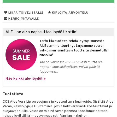
talovoiteet
kuhousunsuojat
ettumat iholla
ivoide
yneisyys & Kutina
tuotteet
n poisto
vut
 & Ovulointi
osuoja
LISÄÄ TOIVELISTALLE
KIRJOITA ARVOSTELU
rempi vuoto
net
net
tsatietulehdus
 & Tamppoonit
inemittarit
t
a & Vahvuus
KERRO YSTÄVÄLLE
rpaketti
kolaastarit
lät
ppoonit
olielämä
hasvaivat
voiteet
ALE - on aika napsauttaa löydöt kotiin!
lät
veyssiteet
ukkuus
& Imetys
 Vilustuminen & Kipu
Nivelet
ia & Haavat
ohjaiset
Tartu tilaisuuteen tehdä löytöjä suuresta
rontaöljyt
idesi
 Korvat
it
3 & 6
ahoinvointi
jaiset
to
ALEstamme. Juuri nyt tarjoamme suuren
valikoiman jännittäviä tuotteita alennetuilla
kuvoiteet
ampaat
Vaihdevuodet
astarit
umput
ulpat
hinnoilla!
Ale on voimassa 31.8.2026 asti mutta ole
silelut
uoja
, Haavat & Puremat
 Suolisto
ojat
aivat
 Rakkulat
nopea - suosikkituotteesi voivat päästä
loppumaan!
udet
& Korvat
uminen
 vaivat
den hoito
pää
Näe kaikki ale-löydöt »
mmasharjat
Suolisto
Hampaat
 & Suihkeet
tuminen
maslangat & Tikut
inen & Kuume
 Pullot
vat
Tuotetieto
mmasproteesi
t & Mineraalit
ys
kipu & Käheys
CCS Aloe Vera Lip on suojaava ja kosteuttava huulivoide. Sisältää Aloe
Veraa, kasviöljyjä ja E-vitamiinia, jotka hellävaraisesti kosteuttavat ja
mmastahnat
 Suolisto
asapaino
& K
suojaavat huulia. Voide on miellyttävän pehmeä koostumukseltaan,
spalvelu
helppo levittää ja imeytyy nopeasti. Vaniljan makuinen.