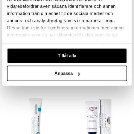
vidarebefordrar även sådana identifierare och annan
information från din enhet till de sociala medier och
annons- och analysföretag som vi samarbetar med.
Dessa kan i sin tur kombinera informationen med annan
information som du har tillhandahållit eller som de har
samlat in när du har använt deras tjänster. Du godkänner
Saatavana useana vaihtoehtona
våra cookies vid fortsatt användande av vår webbplats.
Tillåt alla
Idominsalva
CCS Aloe Vera Lip
IDOMIN
CCS
Anpassa
1,90
2,90
alk.
€
€