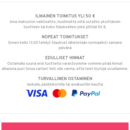
ILMAINEN TOIMITUS YLI 50 €
Aina maksuton vaihtoehto, huolimatta siitä ostatko yksittäisen
tuotteen tai koko tilauksellesi joka ylittää 50 €.
NOPEAT TOIMITUKSET
Ennen kello 13.00 tehdyt tilaukset lähetetään normaalisti samana
päivänä
EDULLISET HINNAT
Ostamalla suuria eriä tuotteita varastoomme voimme pitää hinnat
alhaisina juuri Sinua varten! Voit olla varma, että teet löytöjä sivuillamme.
TURVALLINEN OSTAMINEN
laskulla, pankkikortilla tai asiakastilin kautta