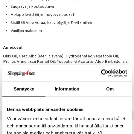
masväliharjat
memittarit
uoto
kamat
iinit
ksiä & vastauksia
Suojaava ja kosteuttava
paiden hoito
va nenä
nit & Mineraalit
us
iinit
Helppo levittää ja imeytyy nopeasti
tuotetta
än vuoto & tukkoisuus
hyvinvointi
m
Sisältää Aloe Veraa, kasviöljyjä ja E-vitamiinia
 verkkokaupasta
Vaniljan makuinen
kat
kyys ruoalle
visukat
toori-intoleranssi
ium
Ainesosat
vittäin
isukat
tamiinit
Olus Oil, Cera Alba (Mehiläisvaha), Hydrogenated Vegetable Oil,
Prunus Armeniaca Kernel Oil, Tocopheryl Acetate, Aloe Barbadensis
Leaf Juice Powder, Helianthus Annuus Seed Oil, Tocopherol, Vanilliini,
Sitrushappo, Aroma.
Tuotenumero
Samtycke
Information
Om
AVBCA-63-5
Denna webbplats använder cookies
Suositut tuotteet
Vi använder enhetsidentifierare för att anpassa innehållet
och annonserna till användarna, tillhandahålla funktioner
för sociala medier och analysera vår trafik. Vi