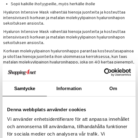
masväliharjat
memittarit
uoto
kamat
iinit
Sopii kaikille ihotyypeille, myös herkälle iholle
ksiä & vastauksia
paiden hoito
va nenä
Hyaluron Intensive Mask vähentää hienoja juonteita ja kosteuttaa
nit & Mineraalit
us
iinit
tuotetta
intensiivisesti korkean ja matalan molekyylipainon hyaluronihapon
än vuoto & tukkoisuus
hyvinvointi
m
sekoituksen ansiosta.
 verkkokaupasta
Hyaluron Intensive Mask vähentää hienoja juonteita ja kosteuttaa
kat
kyys ruoalle
intensiivisesti korkean ja matalan molekyylipainon hyaluronihapon
sekoituksen ansiosta.
visukat
toori-intoleranssi
ium
Korkean molekyylipainon hyaluronihappo parantaa kosteustasapainoa
vittäin
isukat
tamiinit
ja silottaa hienoja juonteita ihon uloimmassa kerroksessa, kun taas
matalan molekyylipainon hyaluronihappo, joka on 40 kertaa pienempi1,
tunkeutuu vielä syvemmälle ihon pintakerrokseen, missä syvemmät
rypyt muodostuvat.
Itse naamio on valmistettu biokselluloosasta, joka on luonnollinen ja
biohajoava materiaali, ja se on helppo levittää. Naamio on läpinäkyvä ja
Samtycke
Information
Om
sopii täydellisesti kasvojen muotoihin liukumatta. Hyaluron Intensive
Mask tuntuu yhtä mukavalta kuin toinen iho.
Tämä kosteuttava ja ikääntymistä hidastava kasvonaamio tarjoaa
Denna webbplats använder cookies
kliinisesti ja dermatologisesti todistetun vaikutuksen. Naamio
viilentää ihoa vaikutuksen aikana, vähentää hienoja juonteita ja antaa
Vi använder enhetsidentifierare för att anpassa innehållet
iholle välittömästi virkistyneen ja nuorekkaan hehkun.
och annonserna till användarna, tillhandahålla funktioner
Hyaluron Intensive Mask sopii kaikille ihotyypeille, myös herkälle
för sociala medier och analysera vår trafik. Vi
iholle, ja sitä voidaan käyttää silloin, kun iho tuntuu stressaantuneelta