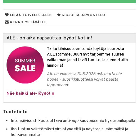
talovoiteet
kuhousunsuojat
ettumat iholla
ivoide
yneisyys & Kutina
tuotteet
n poisto
vut
 & Ovulointi
osuoja
LISÄÄ TOIVELISTALLE
KIRJOITA ARVOSTELU
rempi vuoto
net
net
tsatietulehdus
 & Tamppoonit
inemittarit
t
a & Vahvuus
KERRO YSTÄVÄLLE
rpaketti
kolaastarit
lät
ppoonit
olielämä
hasvaivat
voiteet
ALE - on aika napsauttaa löydöt kotiin!
lät
veyssiteet
ukkuus
& Imetys
 Vilustuminen & Kipu
Nivelet
ia & Haavat
ohjaiset
Tartu tilaisuuteen tehdä löytöjä suuresta
rontaöljyt
idesi
 Korvat
it
3 & 6
ahoinvointi
jaiset
to
ALEstamme. Juuri nyt tarjoamme suuren
valikoiman jännittäviä tuotteita alennetuilla
kuvoiteet
ampaat
Vaihdevuodet
astarit
umput
ulpat
hinnoilla!
Ale on voimassa 31.8.2026 asti mutta ole
silelut
uoja
, Haavat & Puremat
 Suolisto
ojat
aivat
 Rakkulat
nopea - suosikkituotteesi voivat päästä
loppumaan!
udet
& Korvat
uminen
 vaivat
den hoito
pää
Näe kaikki ale-löydöt »
mmasharjat
Suolisto
Hampaat
 & Suihkeet
tuminen
maslangat & Tikut
inen & Kuume
 Pullot
vat
Tuotetieto
mmasproteesi
t & Mineraalit
ys
kipu & Käheys
Intensiivisesti kosteuttava anti-age kasvonaamio hyaluronihapolla
mmastahnat
Iho tuntuu välittömästi virkistyneeltä ja näyttää sileämmältä ja
 Suolisto
asapaino
& K
spalvelu
hehkuvammalta