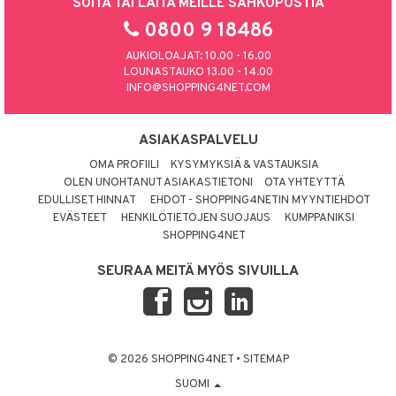
SOITA TAI LAITA MEILLE SÄHKÖPOSTIA
0800 9 18486
AUKIOLOAJAT: 10.00 - 16.00
LOUNASTAUKO 13.00 - 14.00
INFO@SHOPPING4NET.COM
ASIAKASPALVELU
OMA PROFIILI
KYSYMYKSIÄ & VASTAUKSIA
OLEN UNOHTANUT ASIAKASTIETONI
OTA YHTEYTTÄ
EDULLISET HINNAT
EHDOT - SHOPPING4NETIN MYYNTIEHDOT
EVÄSTEET
HENKILÖTIETOJEN SUOJAUS
KUMPPANIKSI
SHOPPING4NET
SEURAA MEITÄ MYÖS SIVUILLA
© 2026 SHOPPING4NET
•
SITEMAP
SUOMI