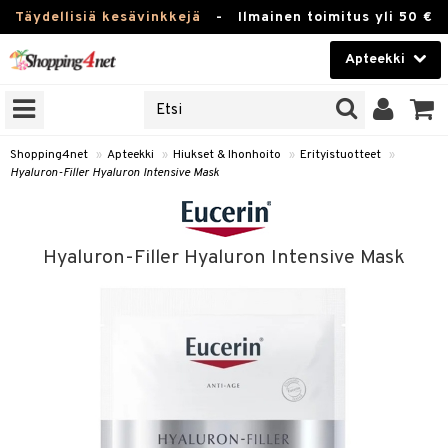
Täydellisiä kesävinkkejä
-
Ilmainen toimitus yli 50 €
Apteekki
ERKKEJÄ
Kauneudenhoito
JAT
UOTTEITA
Piilolinssit
Shopping4net
»
Apteekki
»
Hiukset & Ihonhoito
»
Erityistuotteet
»
Hyaluron-Filler Hyaluron Intensive Mask
Luontaistuotteet
Apteekki
eet
ihkeet
Hyaluron-Filler Hyaluron Intensive Mask
pakasta
pat
ia
Fitness
Puremat & Pistot
 & Seisominen
Koti & Sisustus
& Ihonhoito
/ WC
u
Lelut, Lapsi & Vauva
nni & Ylety
stuotteet
Tuotemerkkejä
it & Teipit
t
Kampanjat
se
 / Pistokset