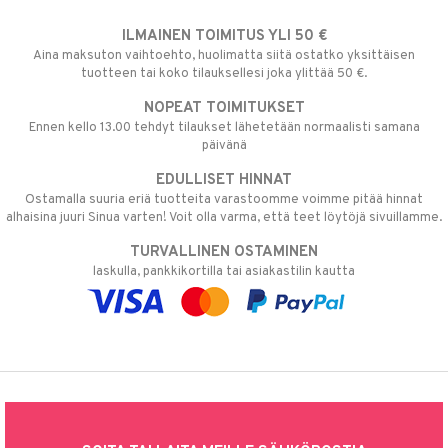
ILMAINEN TOIMITUS YLI 50 €
Aina maksuton vaihtoehto, huolimatta siitä ostatko yksittäisen
tuotteen tai koko tilauksellesi joka ylittää 50 €.
NOPEAT TOIMITUKSET
Ennen kello 13.00 tehdyt tilaukset lähetetään normaalisti samana
päivänä
EDULLISET HINNAT
Ostamalla suuria eriä tuotteita varastoomme voimme pitää hinnat
alhaisina juuri Sinua varten! Voit olla varma, että teet löytöjä sivuillamme.
TURVALLINEN OSTAMINEN
laskulla, pankkikortilla tai asiakastilin kautta