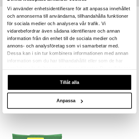
Vinkkejä sinulle
Vi använder enhetsidentifierare för att anpassa innehållet
och annonserna till användarna, tillhandahålla funktioner
för sociala medier och analysera vår trafik. Vi
vidarebefordrar även sådana identifierare och annan
information från din enhet till de sociala medier och
annons- och analysföretag som vi samarbetar med.
Dessa kan i sin tur kombinera informationen med annan
information som du har tillhandahållit eller som de har
samlat in när du har använt deras tjänster. Du godkänner
våra cookies vid fortsatt användande av vår webbplats.
Cederroth 4-in-1 Blodstoppare
Cederroth Burn Cover
Tillåt alla
CEDERROTH
CEDERROTH
7,89
14,29
€
€
Anpassa