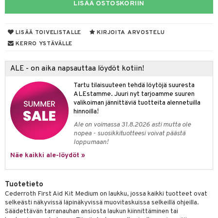
ampaat
o
Vaihdevuodet
astarit
umput
ulpat
LISÄÄ OSTOSKORIIN
vainen iho
silelut
dorantit
uoja
, Haavat & Puremat
 Suolisto
ojat
aivat
 Rakkulat
iimihygienia
LISÄÄ TOIVELISTALLE
KIRJOITA ARVOSTELU
udet
& Korvat
uminen
 vaivat
den hoito
pää
KERRO YSTÄVÄLLE
rinta
mmasharjat
Suolisto
Hampaat
 & Suihkeet
tuminen
va
maslangat & Tikut
inen & Kuume
 Pullot
vat
ALE - on aika napsauttaa löydöt kotiin!
hku
mmasproteesi
t & Mineraalit
ys
kipu & Käheys
Tartu tilaisuuteen tehdä löytöjä suuresta
ALEstamme. Juuri nyt tarjoamme suuren
talovoiteet
mmastahnat
 Suolisto
asapaino
& K
valikoiman jännittäviä tuotteita alennetuilla
spalvelu
hinnoilla!
masväliharjat
memittarit
uoto
kamat
iinit
Ale on voimassa 31.8.2026 asti mutta ole
ksiä & vastauksia
paiden hoito
nopea - suosikkituotteesi voivat päästä
va nenä
nit & Mineraalit
us
iinit
loppumaan!
tuotetta
än vuoto & tukkoisuus
hyvinvointi
m
Näe kaikki ale-löydöt »
 verkkokaupasta
kat
kyys ruoalle
Tuotetieto
visukat
toori-intoleranssi
ium
Cederroth First Aid Kit Medium on laukku, jossa kaikki tuotteet ovat
selkeästi näkyvissä läpinäkyvissä muovitaskuissa selkeillä ohjeilla.
vittäin
isukat
tamiinit
Säädettävän tarranauhan ansiosta laukun kiinnittäminen tai