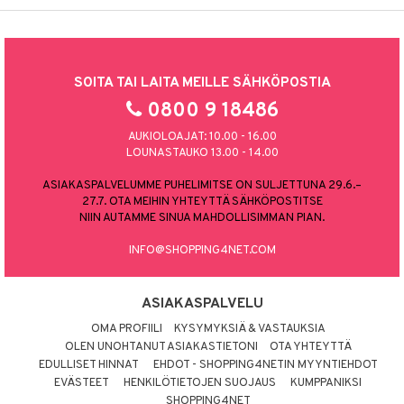
SOITA TAI LAITA MEILLE SÄHKÖPOSTIA
0800 9 18486
AUKIOLOAJAT: 10.00 - 16.00
LOUNASTAUKO 13.00 - 14.00
ASIAKASPALVELUMME PUHELIMITSE ON SULJETTUNA 29.6.–
27.7. OTA MEIHIN YHTEYTTÄ SÄHKÖPOSTITSE
NIIN AUTAMME SINUA MAHDOLLISIMMAN PIAN.
INFO@SHOPPING4NET.COM
ASIAKASPALVELU
OMA PROFIILI
KYSYMYKSIÄ & VASTAUKSIA
OLEN UNOHTANUT ASIAKASTIETONI
OTA YHTEYTTÄ
EDULLISET HINNAT
EHDOT - SHOPPING4NETIN MYYNTIEHDOT
EVÄSTEET
HENKILÖTIETOJEN SUOJAUS
KUMPPANIKSI
SHOPPING4NET