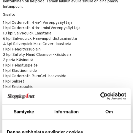
kantaminen on helppoa. Tämän laukun avulla sinulla on aina pääsy
hätäapuun.
Sisältö:
1 kpl Cederroth 4-in-1 Verenpysäyttäjä
1 kpl Cederroth 4-in-1 mini Verenpysäyttäjä
10 kpl Salvequick Laastaria
6 kpl Salvequick Haavanpuhdistusainetta
4 kpl Salvequick Maxi Cover -laastaria
1 kpl Hengityssuojain
2 kpl Safety Hand Cleanser -käsidesiä
2 paria Käsineitä
1 kpl Pelastuspeite
1 kpl Elastinen side
1 kpl Cederroth BurnGel -haavaside
1 kpl Sakset
1 kpl Ensiapuohje
Tuotenumero
Samtycke
Information
Om
ACFA1-CE-1
Denna webbplats använder cookies