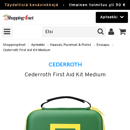
Täydellisiä kesävinkkejä
-
Ilmainen toimitus yli 50 €
Apteekki
ERKKEJÄ
Kauneudenhoito
JAT
UOTTEITA
Piilolinssit
Shopping4net
»
Apteekki
»
Haavat, Puremat & Pistot
»
Ensiapu
»
Cederroth First Aid Kit Medium
Luontaistuotteet
Apteekki
eet
ihkeet
Cederroth First Aid Kit Medium
pakasta
pat
ia
Fitness
Puremat & Pistot
 & Seisominen
Koti & Sisustus
/ WC
u
Lelut, Lapsi & Vauva
nni & Ylety
Tuotemerkkejä
it & Teipit
Kampanjat
 / Pistokset