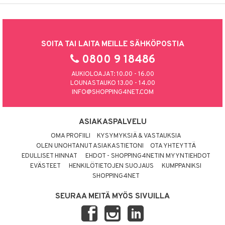
SOITA TAI LAITA MEILLE SÄHKÖPOSTIA
0800 9 18486
AUKIOLOAJAT: 10.00 - 16.00
LOUNASTAUKO 13.00 - 14.00
INFO@SHOPPING4NET.COM
ASIAKASPALVELU
OMA PROFIILI
KYSYMYKSIÄ & VASTAUKSIA
OLEN UNOHTANUT ASIAKASTIETONI
OTA YHTEYTTÄ
EDULLISET HINNAT
EHDOT - SHOPPING4NETIN MYYNTIEHDOT
EVÄSTEET
HENKILÖTIETOJEN SUOJAUS
KUMPPANIKSI
SHOPPING4NET
SEURAA MEITÄ MYÖS SIVUILLA