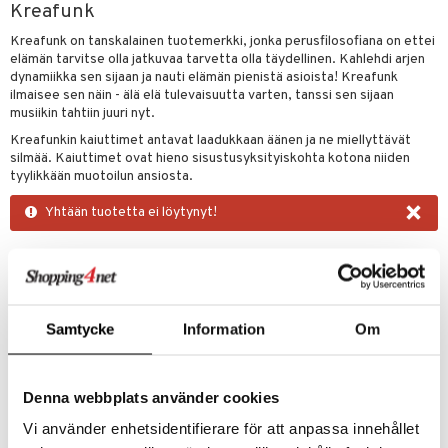
Kreafunk
vänpaahtimet
anasetit
uoneen tekstiilit
uotteet
risteet
Kreafunk on tanskalainen tuotemerkki, jonka perusfilosofiana on ettei
erit & Sähkövatkaimet
anat & Tyynyliinat
ma- & Cocktailasit
ttöön
keittiö
lytys
elu
 tekstiilit
elämän tarvitse olla jatkuvaa tarvetta olla täydellinen. Kahlehdi arjen
dynamiikka sen sijaan ja nauti elämän pienistä asioista! Kreafunk
t koneet
nyt & Peitot
malasit
kut
mot & Veistokset
s
et
iköt & Lyhdyt
tyynyt
 Grillaustarvikkeet
ilmaisee sen näin - älä elä tulevaisuutta varten, tanssi sen sijaan
musiikin tahtiin juuri nyt.
enkeittimet
tlasit
nsäilytys & Korit
lot
tit
atarvikkeet
huonekalut
oneen tekstiilit
 & hyönteissuoja
iköt & Lyhdyt
Kreafunkin kaiuttimet antavat laadukkaan äänen ja ne miellyttävät
spalvelu
silmää. Kaiuttimet ovat hieno sisustusyksityiskohta kotona niiden
mppanjalasit
jat
kalautaset
 Kattilat
s & Hyllyt
timet
lot
tyylikkään muotoilun ansiosta.
ksiä & vastauksia
psi- & Aveclasit
al Art
ät lautaset
karit & Koukut
pannut
ynttilät
n ruokinta
mput
×
Yhtään tuotetta ei löytynyt!
tuotetta
ilasit
ukut
lyt
tolamput
& Maustemyllyt
oneen tekstiilit
aistus
 verkkokaupasta
skey- & Konjakkilasit
näkoristeet
nsäilytys & Korit
tälamput
anasetit
way / Outdoor
avälineet
ustarvikkeet
sit
anat & Tyynyliinat
slaatikot
utarvikkeet
 Peitteet
Samtycke
Information
Om
nyt & Peitot
lot
uvadit & Kulhot
maelämä
moskannut
 & Siivous
aistus
Denna webbplats använder cookies
mosmukit
& Leivontavuoat
Vi använder enhetsidentifierare för att anpassa innehållet