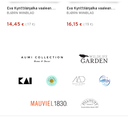
Eva Kynttilänjalka vaaleansininen 9,5cm
Eva Kynttilänjalka vaaleanvihreä 9,5cm
BJØRN WIINBLAD
BJØRN WIINBLAD
14,45
16,15
17
19
€
(
€
)
€
(
€
)