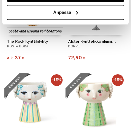
Anpassa
Saatavana useana vaihtoehtona
The Rock Kynttilälyhty
Alster Kynttelikkö alumiinia 5-haarainen.
KOSTA BODA
DORRE
37
72,90
alk.
€
€
kampanja
kampanja
-15%
-15%