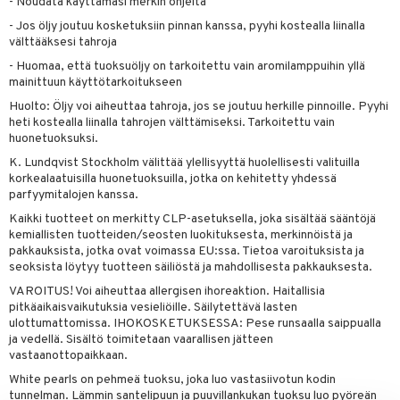
- Noudata käyttämäsi merkin ohjeita
- Jos öljy joutuu kosketuksiin pinnan kanssa, pyyhi kostealla liinalla
välttääksesi tahroja
- Huomaa, että tuoksuöljy on tarkoitettu vain aromilamppuihin yllä
mainittuun käyttötarkoitukseen
Huolto: Öljy voi aiheuttaa tahroja, jos se joutuu herkille pinnoille. Pyyhi
heti kostealla liinalla tahrojen välttämiseksi. Tarkoitettu vain
huonetuoksuksi.
K. Lundqvist Stockholm välittää ylellisyyttä huolellisesti valituilla
korkealaatuisilla huonetuoksuilla, jotka on kehitetty yhdessä
parfyymitalojen kanssa.
Kaikki tuotteet on merkitty CLP-asetuksella, joka sisältää sääntöjä
kemiallisten tuotteiden/seosten luokituksesta, merkinnöistä ja
pakkauksista, jotka ovat voimassa EU:ssa. Tietoa varoituksista ja
seoksista löytyy tuotteen säiliöstä ja mahdollisesta pakkauksesta.
VAROITUS! Voi aiheuttaa allergisen ihoreaktion. Haitallisia
pitkäaikaisvaikutuksia vesieliöille. Säilytettävä lasten
ulottumattomissa. IHOKOSKETUKSESSA: Pese runsaalla saippualla
ja vedellä. Sisältö toimitetaan vaarallisen jätteen
vastaanottopaikkaan.
White pearls on pehmeä tuoksu, joka luo vastasiivotun kodin
tunnelman. Lämmin santelipuun ja puuvillankukan tuoksu luo pyöreän