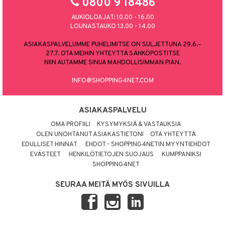
0800 9 18486
AUKIOLOAJAT: 10.00 - 16.00
LOUNASTAUKO 13.00 - 14.00
ASIAKASPALVELUMME PUHELIMITSE ON SULJETTUNA 29.6.–
27.7. OTA MEIHIN YHTEYTTÄ SÄHKÖPOSTITSE
NIIN AUTAMME SINUA MAHDOLLISIMMAN PIAN.
INFO@SHOPPING4NET.COM
ASIAKASPALVELU
OMA PROFIILI
KYSYMYKSIÄ & VASTAUKSIA
OLEN UNOHTANUT ASIAKASTIETONI
OTA YHTEYTTÄ
EDULLISET HINNAT
EHDOT - SHOPPING4NETIN MYYNTIEHDOT
EVÄSTEET
HENKILÖTIETOJEN SUOJAUS
KUMPPANIKSI
SHOPPING4NET
SEURAA MEITÄ MYÖS SIVUILLA