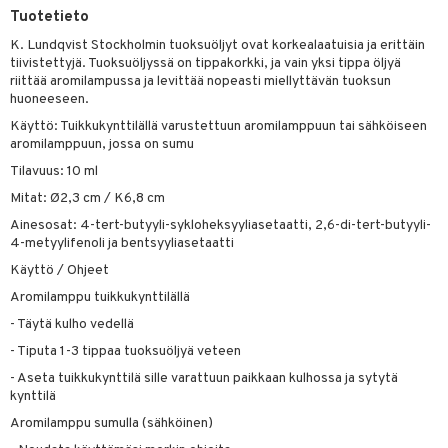
Tuotetieto
tyisveitset
& Baaritarvikkeet
K. Lundqvist Stockholmin tuoksuöljyt ovat korkealaatuisia ja erittäin
tiivistettyjä. Tuoksuöljyssä on tippakorkki, ja vain yksi tippa öljyä
ttiöveitset
riittää aromilampussa ja levittää nopeasti miellyttävän tuoksun
huoneeseen.
rinta- & Vihannesveitset
Käyttö: Tuikkukynttilällä varustettuun aromilamppuun tai sähköiseen
kkuulaudat
aromilamppuun, jossa on sumu
päveitset
Tilavuus: 10 ml
Mitat: Ø2,3 cm / K6,8 cm
tsenteroittimet
Ainesosat: 4-tert-butyyli-sykloheksyyliasetaatti, 2,6-di-tert-butyyli-
tsisetit
4-metyylifenoli ja bentsyyliasetaatti
Käyttö / Ohjeet
tsitarvikkeet
Aromilamppu tuikkukynttilällä
- Täytä kulho vedellä
- Tiputa 1-3 tippaa tuoksuöljyä veteen
- Aseta tuikkukynttilä sille varattuun paikkaan kulhossa ja sytytä
kynttilä
Aromilamppu sumulla (sähköinen)