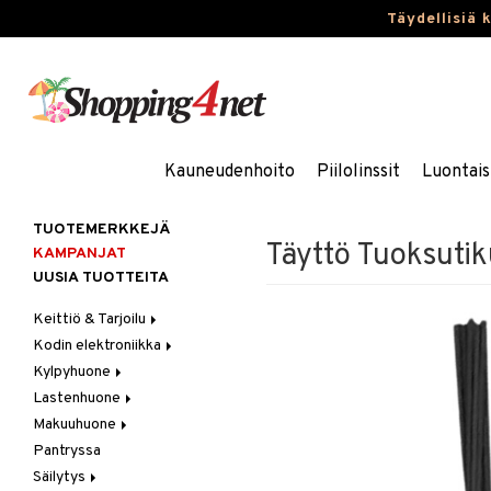
Täydellisiä 
Kauneudenhoito
Piilolinssit
Luontais
TUOTEMERKKEJÄ
Täyttö Tuoksutik
KAMPANJAT
UUSIA TUOTTEITA
Keittiö & Tarjoilu
Kodin elektroniikka
Aterimet
Kylpyhuone
Kannut & Karahvit
Ääni
Lastenhuone
Keittiösäilytys
Kylpyhuoneen sisustus
Makuuhuone
Keittiötekstiilit
Kylpyhuoneen tarvikkeita
Kylpyhuoneen koristelu
Pantryssa
Keittiövälineet
Kylpyhuoneen tekstiilit
Lasten huonekalut
Huovat & Saalit
Säilytys
Kodinkoneet
Lasten lamput
Koristetyynyt