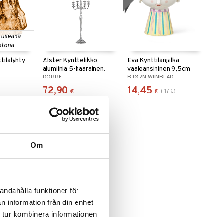
 useana
htona
tilälyhty
Alster Kynttelikkö
Eva Kynttilänjalka
alumiinia 5-haarainen.
vaaleansininen 9,5cm
DORRE
BJØRN WIINBLAD
72,90
14,45
(
17
€
)
€
€
-15%
Om
andahålla funktioner för
n information från din enhet
alka
 9,5cm
 tur kombinera informationen