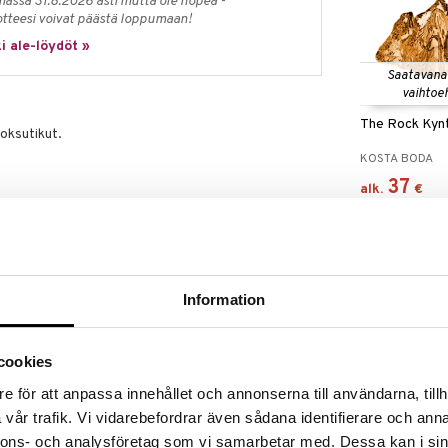
massa 31.8.2026 asti mutta ole nopea -
otteesi voivat päästä loppumaan!
i ale-löydöt »
Saatavana
vaihtoe
The Rock Kynt
uoksutikut.
KOSTA BODA
37
alk.
€
ksyyliasetaatti, 2,6-di-tert-butyyli-4-metyylifenoli
kampanja
Information
n kaulassa, ja aseta se sitten sivuun
tarkoitettu estämään pullon vuotaminen kuljetuksen
cookies
 täyttönesteellä, alustalle, joka kestää hajuöljyä, jos
e för att anpassa innehållet och annonserna till användarna, tillh
vår trafik. Vi vidarebefordrar även sådana identifierare och anna
Eva Kynttilänj
oksutikut astiaan. Jos haluat vähemmän tuoksua,
vaaleanvihreä
nnons- och analysföretag som vi samarbetar med. Dessa kan i sin