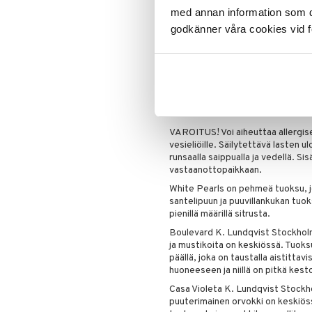
käytä vähemmän tikkuja, jos halu
med annan information som du 
tikkuja
godkänner våra cookies vid f
- Suosittelemme käyttämään käsin
jotta minimoidaan riski saada roisk
runsaalla saippualla ja vedellä ha
pyyhi ne heti kostealla liinalla es
*Jos täyttöä toiseen pulloon jää 
kuljetustulpalla ja kierrekorkilla 
seuraavalla kerralla.
VAROITUS! Voi aiheuttaa allergisen
vesieliöille. Säilytettävä last
runsaalla saippualla ja vedellä. Si
vastaanottopaikkaan.
White Pearls on pehmeä tuoksu, j
santelipuun ja puuvillankukan tuo
pienillä määrillä sitrusta.
Boulevard K. Lundqvist Stockholm
ja mustikoita on keskiössä. Tuoks
päällä, joka on taustalla aistitta
huoneeseen ja niillä on pitkä kest
Casa Violeta K. Lundqvist Stockh
puuterimainen orvokki on keskiös