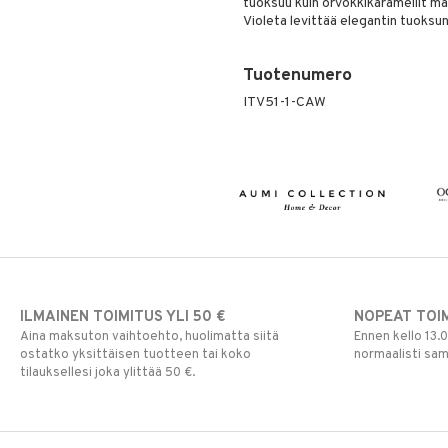
tuoksuu kuin orvokkikaramellit mais
Violeta levittää elegantin tuoksun
Tuotenumero
ITV51-1-CAW
ILMAINEN TOIMITUS YLI 50 €
NOPEAT TOI
Aina maksuton vaihtoehto, huolimatta siitä
Ennen kello 13.
ostatko yksittäisen tuotteen tai koko
normaalisti sa
tilauksellesi joka ylittää 50 €.