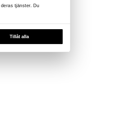
AD
 deras tjänster. Du
€
)
Tillåt alla