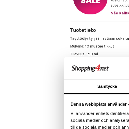
Ale on voi
Leipäveitset
suosikkitu
Veitsenteroittimet
Näe kaikk
Veitsisetit
Veitsitarvikkeet
Tuotetieto
Täyttööljy tyhjään astiaan sekä t
Mukana: 10 mustaa tikkua
Tilavuus: 150 ml
Tikkujen materiaali: Rottinki
Ainesosat: 4-tert-butyyli-syklohe
ja bentsyyliasetaatti
Käyttö / Ohjeet
Samtycke
- Kierrä auki korkki, joka on pullo
- Poista kuljetustulppa, joka on 
aikana
Denna webbplats använder 
- Aseta tyhjä astia, joka täytetään
Vi använder enhetsidentifierar
roiskeita tapahtuu
sociala medier och analysera 
- Aseta sitten mukana tulevat tu
till de sociala medier och a