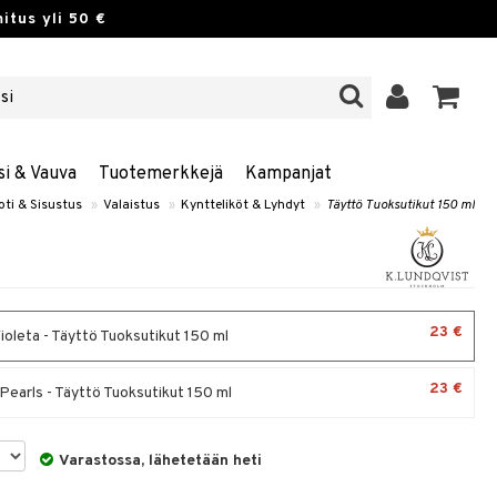
itus yli 50 €
si & Vauva
Tuotemerkkejä
Kampanjat
oti & Sisustus
»
Valaistus
»
Kyntteliköt & Lyhdyt
»
Täyttö Tuoksutikut 150 ml
23 €
ioleta - Täyttö Tuoksutikut 150 ml
23 €
Pearls - Täyttö Tuoksutikut 150 ml
Varastossa, lähetetään heti