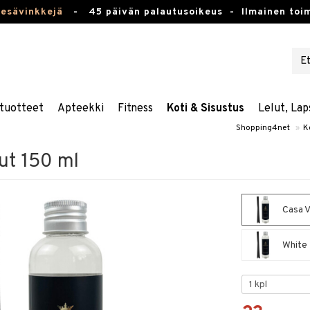
kesävinkkejä
-
45 päivän palautusoikeus -
Ilmainen toim
tuotteet
Apteekki
Fitness
Koti & Sisustus
Lelut, Lap
Shopping4net
»
K
ut 150 ml
Casa V
White 