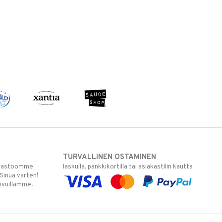
TURVALLINEN OSTAMINEN
varastoomme
laskulla, pankkikortilla tai asiakastilin kautta
 Sinua varten!
sivuillamme.