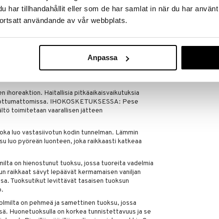
at enemmän tuoksun leviämistä, käytä useampia
BJØRN WIINBL
har tillhandahållit eller som de har samlat in när du har använt
16,15
(
19
€
ortsatt användande av vår webbplats.
eitä, kun täyttööljyä kaadetaan tyhjään astiaan,
eita käsiin. Jos roiskeita joutuu käsiin, pese
aleassa vedessä. Jos roiskeita joutuu pöydälle jne.,
tääksesi hajuöljyn aiheuttamasta tahroja.
Anpassa
jäljelle, suosittelemme sulkemaan pullon
uudelleen, kunnes on aika täyttää tuoksutikkusäiliö
 ihoreaktion. Haitallisia pitkäaikaisvaikutuksia
en ulottumattomissa. IHOKOSKETUKSESSA: Pese
sältö toimitetaan vaarallisen jätteen
oka luo vastasiivotun kodin tunnelman. Lämmin
ksu luo pyöreän luonteen, joka raikkaasti katkeaa
ilta on hienostunut tuoksu, jossa tuoreita vadelmia
un raikkaat sävyt lepäävät kermamaisen vaniljan
vissa. Tuoksutikut levittävät tasaisen tuoksun
o.
olmilta on pehmeä ja samettinen tuoksu, jossa
sä. Huonetuoksulla on korkea tunnistettavuus ja se