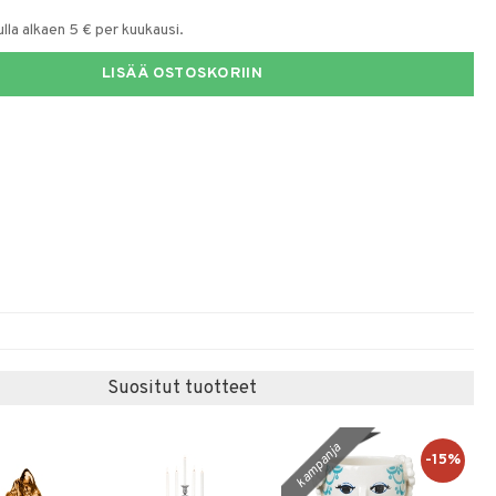
la alkaen 5 € per kuukausi.
LISÄÄ OSTOSKORIIN
Suositut tuotteet
kampanja
-15%