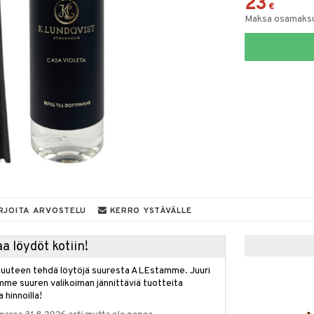
23
€
Maksa osamaksul
RJOITA ARVOSTELU
KERRO YSTÄVÄLLE
a löydöt kotiin!
isuuteen tehdä löytöjä suuresta ALEstamme. Juuri
mme suuren valikoiman jännittäviä tuotteita
a hinnoilla!