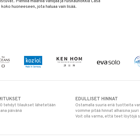
tuvat. Pienillä määrillä vaniljaa ja ruiskaunokkia Casa
 koko huoneeseen, jota haluaa vain lisää.
MITUKSET
EDULLISET HINNAT
00 tehdyt tilaukset lähetetään
Ostamalla suuria eriä tuotteita 
mana päivänä
voimme pitää hinnat alhaisina juuri
Voit olla varma, että teet löytöjä 