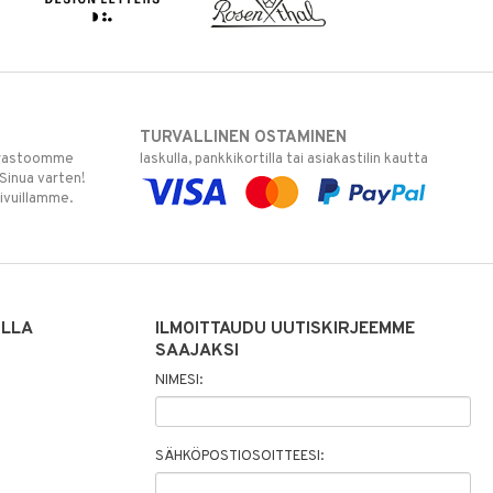
TURVALLINEN OSTAMINEN
varastoomme
laskulla, pankkikortilla tai asiakastilin kautta
 Sinua varten!
sivuillamme.
ILLA
ILMOITTAUDU UUTISKIRJEEMME
SAAJAKSI
NIMESI:
SÄHKÖPOSTIOSOITTEESI: