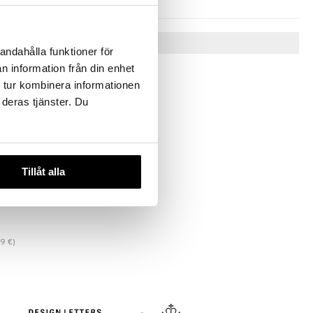
Vinkkejä sinulle
andahålla funktioner för
n information från din enhet
 tur kombinera informationen
-32%
 deras tjänster. Du
Tillåt alla
ieni
99
€
)