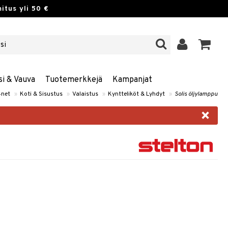
itus yli 50 €
si & Vauva
Tuotemerkkejä
Kampanjat
4net
»
Koti & Sisustus
»
Valaistus
»
Kyntteliköt & Lyhdyt
»
Solis öljylamppu
×