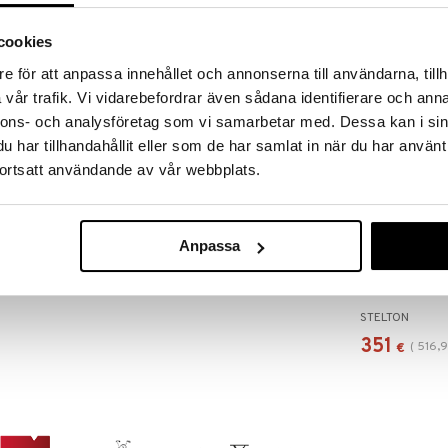
RJOITA ARVOSTELU
KERRO YSTÄVÄLLE
cookies
e för att anpassa innehållet och annonserna till användarna, tillh
ja valo on keskipisteessä. Kaareva kansi heijastaa
toilija Søren Refsgaard on leikkinyt muotoilulla,
vår trafik. Vi vidarebefordrar även sådana identifierare och anna
. Lamppu on valmistettu alumiinista, materiaalista
nnons- och analysföretag som vi samarbetar med. Dessa kan i sin
DNA'ta, ja sen orgaanisin muodoin on Refsgaard
har tillhandahållit eller som de har samlat in när du har använt
tä, jota ei yhdistä metalliin. Solis-öljylampussa on
 ja kansi. Öljylampun alaosasta saat nostettua sen ja
ortsatt användande av vår webbplats.
-öljylampun polttoaine on 100 % kasviperäistä,
Anpassa
Laivalamppu P
STELTON
351
(
516,
€