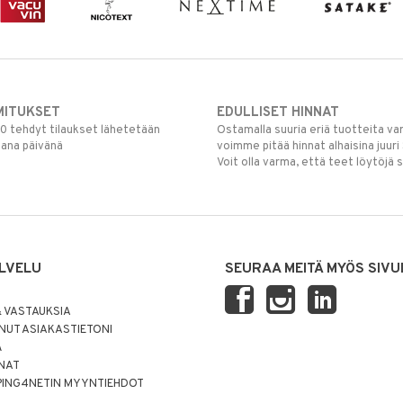
MITUKSET
EDULLISET HINNAT
00 tehdyt tilaukset lähetetään
Ostamalla suuria eriä tuotteita 
mana päivänä
voimme pitää hinnat alhaisina juuri
Voit olla varma, että teet löytöjä 
LVELU
SEURAA MEITÄ MYÖS SIVU
 VASTAUKSIA
UT ASIAKASTIETONI
Ä
NNAT
PING4NETIN MYYNTIEHDOT