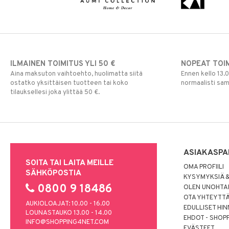
ILMAINEN TOIMITUS YLI 50 €
NOPEAT TOI
Aina maksuton vaihtoehto, huolimatta siitä
Ennen kello 13.
ostatko yksittäisen tuotteen tai koko
normaalisti sa
tilauksellesi joka ylittää 50 €.
ASIAKASPA
SOITA TAI LAITA MEILLE
OMA PROFIILI
SÄHKÖPOSTIA
KYSYMYKSIÄ &
0800 9 18486
OLEN UNOHTAN
OTA YHTEYTT
AUKIOLOAJAT: 10.00 - 16.00
EDULLISET HI
LOUNASTAUKO 13.00 - 14.00
EHDOT - SHOP
INFO@SHOPPING4NET.COM
EVÄSTEET