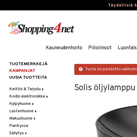
Täydellisiä 
Kauneudenhoito
Piilolinssit
Luontais
TUOTEMERKKEJÄ
Tuote on poistettu valikoi
KAMPANJAT
UUSIA TUOTTEITA
Solis öljylamppu
Keittiö & Tarjoilu
Kodin elektroniikka
Aterimet
Kylpyhuone
Kannut & Karahvit
Ääni
Lastenhuone
Keittiösäilytys
Kylpyhuoneen sisustus
Makuuhuone
Keittiötekstiilit
Kylpyhuoneen tarvikkeita
Kylpyhuoneen koristelu
Pantryssa
Keittiövälineet
Kylpyhuoneen tekstiilit
Lasten huonekalut
Huovat & Saalit
Säilytys
Kodinkoneet
Lasten lamput
Koristetyynyt