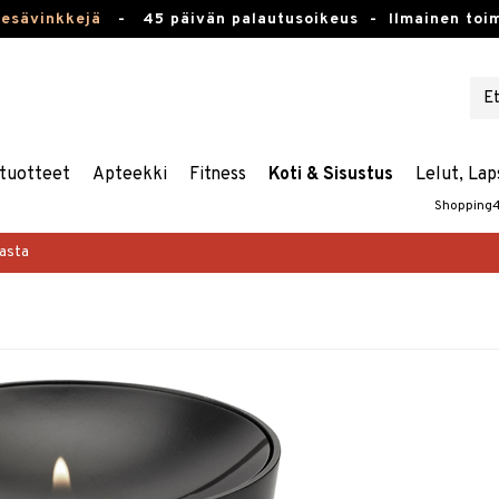
kesävinkkejä
-
45 päivän palautusoikeus -
Ilmainen toim
tuotteet
Apteekki
Fitness
Koti & Sisustus
Lelut, Lap
Shopping
masta