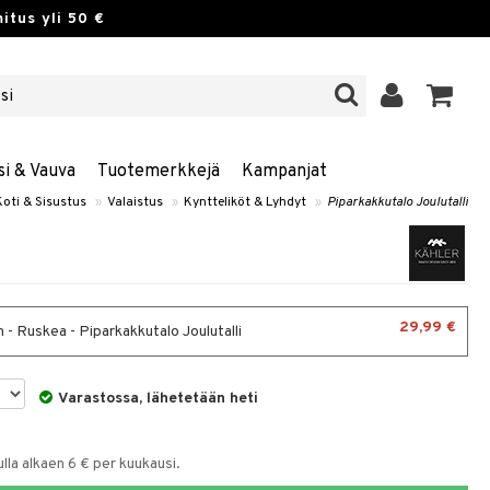
itus yli 50 €
si & Vauva
Tuotemerkkejä
Kampanjat
Koti & Sisustus
»
Valaistus
»
Kyntteliköt & Lyhdyt
»
Piparkakkutalo Joulutalli
29,99 €
 - Ruskea - Piparkakkutalo Joulutalli
Varastossa, lähetetään heti
la alkaen 6 € per kuukausi.