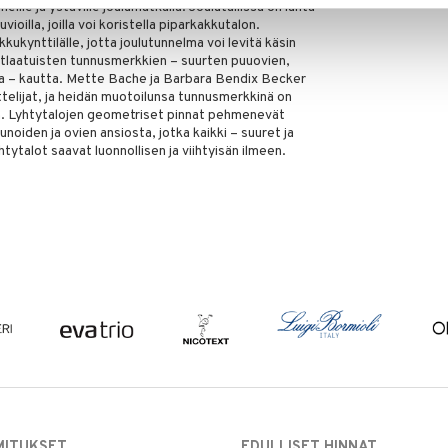
rheille ja ystäville joulumatkalla. Joulutallissa on lunta
kuvioilla, joilla voi koristella piparkakkutalon.
kkukynttilälle, jotta joulutunnelma voi levitä käsin
inutlaatuisten tunnusmerkkien – suurten puuovien,
na – kautta. Mette Bache ja Barbara Bendix Becker
telijat, ja heidän muotoilunsa tunnusmerkkinä on
n. Lyhtytalojen geometriset pinnat pehmenevät
kunoiden ja ovien ansiosta, jotka kaikki – suuret ja
yhtytalot saavat luonnollisen ja viihtyisän ilmeen.
MITUKSET
EDULLISET HINNAT