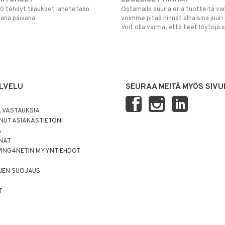
00 tehdyt tilaukset lähetetään
Ostamalla suuria eriä tuotteita 
mana päivänä
voimme pitää hinnat alhaisina juuri
Voit olla varma, että teet löytöjä 
LVELU
SEURAA MEITÄ MYÖS SIVU
 VASTAUKSIA
UT ASIAKASTIETONI
Ä
NNAT
PING4NETIN MYYNTIEHDOT
JEN SUOJAUS
T