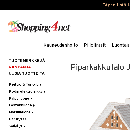
Täydellisiä 
Kauneudenhoito
Piilolinssit
Luontais
TUOTEMERKKEJÄ
Piparkakkutalo J
KAMPANJAT
UUSIA TUOTTEITA
Keittiö & Tarjoilu
Kodin elektroniikka
Aterimet
Kylpyhuone
Kannut & Karahvit
Ääni
Lastenhuone
Keittiösäilytys
Kylpyhuoneen sisustus
Makuuhuone
Keittiötekstiilit
Kylpyhuoneen tarvikkeita
Kylpyhuoneen koristelu
Pantryssa
Keittiövälineet
Kylpyhuoneen tekstiilit
Lasten huonekalut
Huovat & Saalit
Säilytys
Kodinkoneet
Lasten lamput
Koristetyynyt