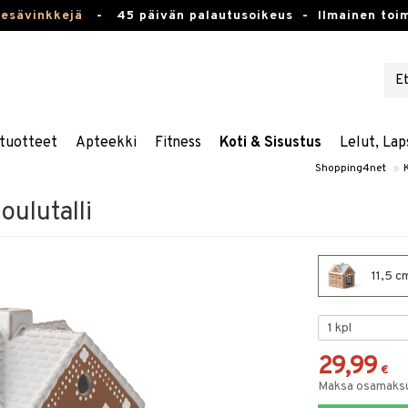
kesävinkkejä
-
45 päivän palautusoikeus -
Ilmainen toim
tuotteet
Apteekki
Fitness
Koti & Sisustus
Lelut, Lap
Shopping4net
»
oulutalli
11,5 cm
29,99
€
Maksa osamaksul