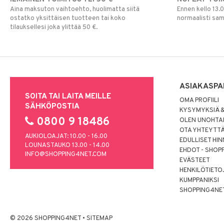
Aina maksuton vaihtoehto, huolimatta siitä
Ennen kello 13.
ostatko yksittäisen tuotteen tai koko
normaalisti sa
tilauksellesi joka ylittää 50 €.
ASIAKASPA
SOITA TAI LAITA MEILLE
OMA PROFIILI
SÄHKÖPOSTIA
KYSYMYKSIÄ &
0800 9 18486
OLEN UNOHTAN
OTA YHTEYTT
AUKIOLOAJAT: 10.00 - 16.00
EDULLISET HI
LOUNASTAUKO 13.00 - 14.00
EHDOT - SHOP
INFO@SHOPPING4NET.COM
EVÄSTEET
HENKILÖTIETO
KUMPPANIKSI
SHOPPING4NE
© 2026 SHOPPING4NET
•
SITEMAP