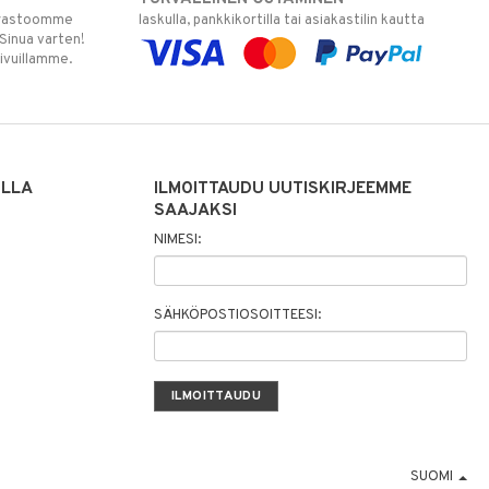
varastoomme
laskulla, pankkikortilla tai asiakastilin kautta
 Sinua varten!
sivuillamme.
ILLA
ILMOITTAUDU UUTISKIRJEEMME
SAAJAKSI
NIMESI:
SÄHKÖPOSTIOSOITTEESI:
SUOMI