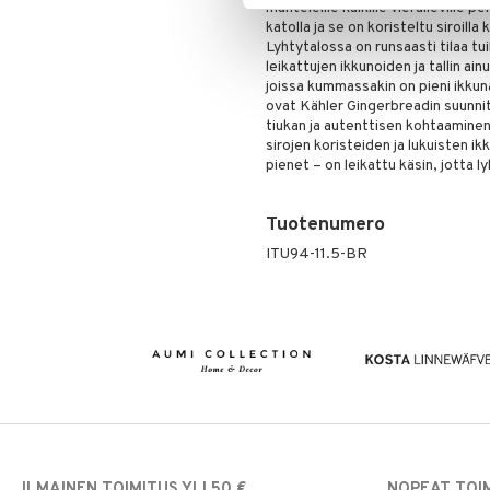
manteleille kaikille vieraileville pe
katolla ja se on koristeltu siroilla 
Lyhtytalossa on runsaasti tilaa tui
leikattujen ikkunoiden ja tallin a
joissa kummassakin on pieni ikku
ovat Kähler Gingerbreadin suunnit
tiukan ja autenttisen kohtaamine
sirojen koristeiden ja lukuisten ik
pienet – on leikattu käsin, jotta l
Tuotenumero
ITU94-11.5-BR
ILMAINEN TOIMITUS YLI 50 €
NOPEAT TOI