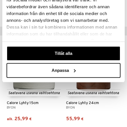
Tuotenumero
vidarebefordrar även sådana identifierare och annan
information från din enhet till de sociala medier och
ITV35-1-BOR
annons- och analysföretag som vi samarbetar med.
Dessa kan i sin tur kombinera informationen med annan
Vinkkejä sinulle
information som du har tillhandahållit eller som de har
samlat in när du har använt deras tjänster. Du godkänner
våra cookies vid fortsatt användande av vår webbplats.
Tillåt alla
Anpassa
Saatavana useana vaihtoehtona
Saatavana useana vaihtoehtona
Calore Lyhty 15cm
Calore Lyhty 24cm
BYON
BYON
25,99
55,99
alk.
€
€