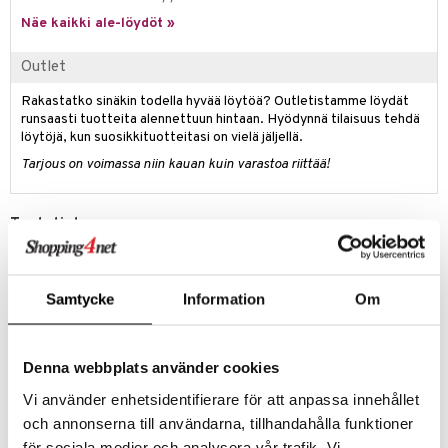
Näe kaikki ale-löydöt »
Outlet
Rakastatko sinäkin todella hyvää löytöä? Outletistamme löydät
runsaasti tuotteita alennettuun hintaan. Hyödynnä tilaisuus tehdä
löytöjä, kun suosikkituotteitasi on vielä jäljellä.
Tarjous on voimassa niin kauan kuin varastoa riittää!
Tuotetieto
Lara-kynttilänjalka on koristeltu ja kaunis versio rakastetusta Calore-
mallistamme. Ja kuten serkkunsa, myös Lara on monitoiminen. Käytä
maljakkona, kynttilänjalkana tai kulhona. Se sopii kaikkialle ja mielellään
Samtycke
Information
Om
yhdessä sekä Lori- että Lara-kynttilänjalkojen kanssa, joissa värit ovat
tunnistettavissa. Väri on kauniin vaaleansininen, ja siinä on
viininpunainen poimutettu reuna. Käsintehty, väri- ja rakenne-erot
ovat mahdollisia. Design Byon Studio. Toimitetaan Byon-laatikossa.
Denna webbplats använder cookies
Leveys: 15 cm
Vi använder enhetsidentifierare för att anpassa innehållet
Korkeus: 15 cm
och annonserna till användarna, tillhandahålla funktioner
för sociala medier och analysera vår trafik. Vi