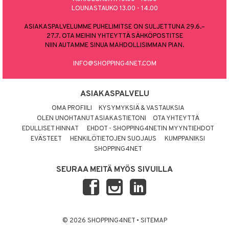
LOUNASTAUKO 13.00 - 14.00
ASIAKASPALVELUMME PUHELIMITSE ON SULJETTUNA 29.6.–
27.7. OTA MEIHIN YHTEYTTÄ SÄHKÖPOSTITSE
NIIN AUTAMME SINUA MAHDOLLISIMMAN PIAN.
INFO@SHOPPING4NET.COM
ASIAKASPALVELU
OMA PROFIILI
KYSYMYKSIÄ & VASTAUKSIA
OLEN UNOHTANUT ASIAKASTIETONI
OTA YHTEYTTÄ
EDULLISET HINNAT
EHDOT - SHOPPING4NETIN MYYNTIEHDOT
EVÄSTEET
HENKILÖTIETOJEN SUOJAUS
KUMPPANIKSI
SHOPPING4NET
SEURAA MEITÄ MYÖS SIVUILLA
© 2026 SHOPPING4NET
•
SITEMAP