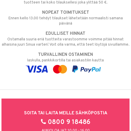
tuotteen tai koko tilauksellesi joka ylittää 50 €.
NOPEAT TOIMITUKSET
Ennen kello 13.00 tehdyt tilaukset lähetetään normaalisti samana
päivänä
EDULLISET HINNAT
Ostamalla suuria eriä tuotteita varastoomme voimme pitää hinnat
alhaisina juuri Sinua varten! Voit olla varma, että teet löytöjä sivuillamme.
TURVALLINEN OSTAMINEN
laskulla, pankkikortilla tai asiakastilin kautta
SOITA TAI LAITA MEILLE SÄHKÖPOSTIA
0800 9 18486
AUKIOLOAJAT: 10.00 - 16.00