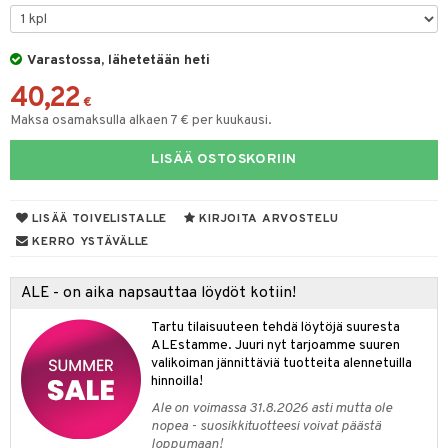
tyisveitset
& Baaritarvikkeet
Varastossa, lähetetään heti
ttiöveitset
40,22
rinta- & Vihannesveitset
€
Maksa osamaksulla alkaen 7 € per kuukausi.
kkuulaudat
LISÄÄ OSTOSKORIIN
päveitset
tsenteroittimet
LISÄÄ TOIVELISTALLE
KIRJOITA ARVOSTELU
tsisetit
KERRO YSTÄVÄLLE
tsitarvikkeet
ALE - on aika napsauttaa löydöt kotiin!
Tartu tilaisuuteen tehdä löytöjä suuresta
ALEstamme. Juuri nyt tarjoamme suuren
valikoiman jännittäviä tuotteita alennetuilla
hinnoilla!
Ale on voimassa 31.8.2026 asti mutta ole
nopea - suosikkituotteesi voivat päästä
loppumaan!