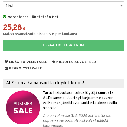
iköt & Lyhdyt
spalvelu
tyisveitset
& Baaritarvikkeet
lot
ksiä & vastauksia
Varastossa, lähetetään heti
ttiöveitset
mput
tuotetta
25,28
rinta- & Vihannesveitset
€
tolamput
aistus
Maksa osamaksulla alkaen 5 € per kuukausi.
 verkkokaupasta
kkuulaudat
tälamput
ustarvikkeet
LISÄÄ OSTOSKORIIN
päveitset
tsenteroittimet
LISÄÄ TOIVELISTALLE
KIRJOITA ARVOSTELU
tsisetit
KERRO YSTÄVÄLLE
tsitarvikkeet
ALE - on aika napsauttaa löydöt kotiin!
Tartu tilaisuuteen tehdä löytöjä suuresta
ALEstamme. Juuri nyt tarjoamme suuren
valikoiman jännittäviä tuotteita alennetuilla
hinnoilla!
Ale on voimassa 31.8.2026 asti mutta ole
nopea - suosikkituotteesi voivat päästä
loppumaan!