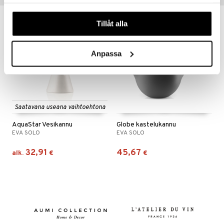
samlat in när du har använt deras tjänster. Du godkänner
våra cookies vid fortsatt användande av vår webbplats.
Tillåt alla
Anpassa
Saatavana useana vaihtoehtona
AquaStar Vesikannu
Globe kastelukannu
EVA SOLO
EVA SOLO
32,91
45,67
alk.
€
€