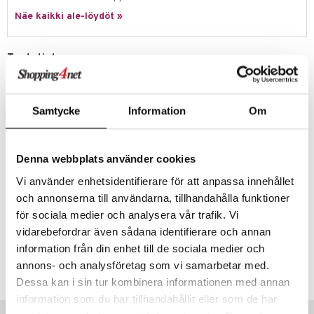
Näe kaikki ale-löydöt »
Tuotetieto
Kätevä kannu Eva Sololta kasvien ruukkukasteluun sisällä ja ulkona.
Koristeellinen pyöreä muoto, reikä yläosassa veden lisäämistä varten.
Aukko on kahvan edessä, joten siitä on helppo täyttää kannu. Kannun
terävä kaatonokka antaa tasaisen virran suoraan ruukkuun. Kannun saa
Samtycke
Information
Om
helposti puhdistettua kostealla rievulla. Saatavana eri väreissä ja
koossa.
Materiaali: Muovi
Denna webbplats använder cookies
Koko: Halkaisija: 17,8 cm, Pituus: 32 cm, Korkeus: 25 cm
Tilavuus: 2,5 litraa
Vi använder enhetsidentifierare för att anpassa innehållet
och annonserna till användarna, tillhandahålla funktioner
för sociala medier och analysera vår trafik. Vi
vidarebefordrar även sådana identifierare och annan
Tuotenumero
information från din enhet till de sociala medier och
annons- och analysföretag som vi samarbetar med.
IAW31-1-WI
Dessa kan i sin tur kombinera informationen med annan
information som du har tillhandahållit eller som de har
Vinkkejä sinulle