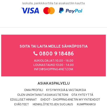
laskulla, pankkikortilla tai asiakastilin kautta
SOITA TAI LAITA MEILLE SÄHKÖPOSTIA
0800 9 18486
AUKIOLOAJAT: 10.00 - 16.00
LOUNASTAUKO 13.00 - 14.00
INFO@SHOPPING4NET.COM
ASIAKASPALVELU
OMA PROFIILI
KYSYMYKSIÄ & VASTAUKSIA
OLEN UNOHTANUT ASIAKASTIETONI
OTA YHTEYTTÄ
EDULLISET HINNAT
EHDOT - SHOPPING4NETIN MYYNTIEHDOT
EVÄSTEET
HENKILÖTIETOJEN SUOJAUS
KUMPPANIKSI