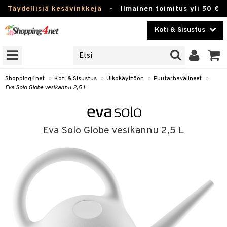
Täydellisiä kesävinkkejä
-
Ilmainen toimitus yli 50 €
Koti & Sisustus
ERKKEJÄ
Kauneudenhoito
JAT
UOTTEITA
Piilolinssit
Shopping4net
»
Koti & Sisustus
»
Ulkokäyttöön
»
Puutarhavälineet
»
Eva Solo Globe vesikannu 2,5 L
Luontaistuotteet
 Tarjoilu
Apteekki
ktroniikka
et
Eva Solo Globe vesikannu 2,5 L
one
 & Karahvit
Fitness
uone
säilytys
uoneen sisustus
Koti & Sisustus
one
ekstiilit
oneen tarvikkeita
oneen koristelu
Lelut, Lapsi & Vauva
a
välineet
oneen tekstiilit
 huonekalut
& Saalit
Tuotemerkkejä
oneet
 lamput
tyynyt
Kampanjat
vi, Tee & Espresso
 Mukit
uoneen säilytys
t
it & Koukut