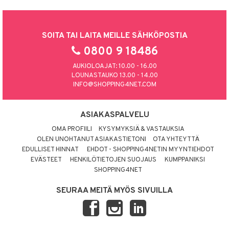
SOITA TAI LAITA MEILLE SÄHKÖPOSTIA
0800 9 18486
AUKIOLOAJAT: 10.00 - 16.00
LOUNASTAUKO 13.00 - 14.00
INFO@SHOPPING4NET.COM
ASIAKASPALVELU
OMA PROFIILI
KYSYMYKSIÄ & VASTAUKSIA
OLEN UNOHTANUT ASIAKASTIETONI
OTA YHTEYTTÄ
EDULLISET HINNAT
EHDOT - SHOPPING4NETIN MYYNTIEHDOT
EVÄSTEET
HENKILÖTIETOJEN SUOJAUS
KUMPPANIKSI
SHOPPING4NET
SEURAA MEITÄ MYÖS SIVUILLA