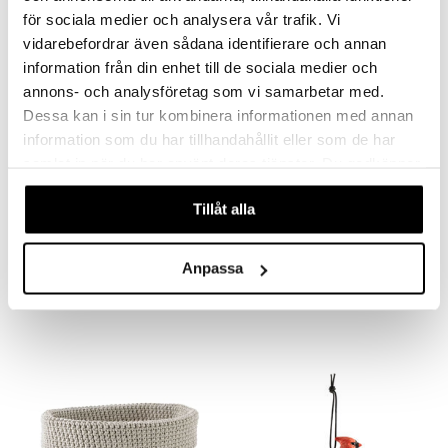
för sociala medier och analysera vår trafik. Vi
vidarebefordrar även sådana identifierare och annan
information från din enhet till de sociala medier och
annons- och analysföretag som vi samarbetar med.
Dessa kan i sin tur kombinera informationen med annan
information som du har tillhandahållit eller som de har
samlat in när du har använt deras tjänster. Du godkänner
våra cookies vid fortsatt användande av vår webbplats.
Tillåt alla
Wildlife Garden Avainkaappi
GERMANO Kenkälusikka
WILDLIFE GARDEN
ALESSI
Anpassa
98,99
14,99
€
€