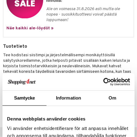
hinnoilla!
Ale on voimassa 31.8.2026 asti mutta ole
nopea - suosikkituotteesi voivat päästä
loppumaan!
Näe kaikki ale-löydöt »
Tuotetieto
Tee kodistasi siistimpi ja järjestelmällisempi monikäyttöisillä
säilytyskoreillamme, jotka helposti pitävät sisällään kaiken leluista ja
kirjoista toimistotarvikkeisiin ja neulevälineisiin. Mukavat kahvat
tekevät koreista täydellisiä tavaroiden siirtämiseen kotona, kun taas
pelkistetty ja yksinkertainen muotoilu täydentää kaikkia
sisustustyylejä. Korit ovat vankkaa materiaalia ja valmistettu 100 %
kierrätetystä muovista. Saatavilla eri kokoisina.
Samtycke
Information
Om
Tuotenumero
ITU70-40-TIN
Denna webbplats använder cookies
Vi använder enhetsidentifierare för att anpassa innehållet
Suositut tuotteet
och annonserna till användarna, tillhandahålla funktioner