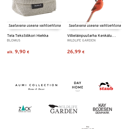
Saatavana useana vaihtoehtona
Saatavana useana vaihtoehtona
Tela Tekstiilikori Hiekka
Villieläinpuutarha Kenkälusikka
BLOMUS
WILDLIFE GARDEN
9,90
26,99
alk.
€
€