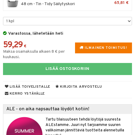
65,81 €
48 cm - Tin - Tidy Säilytyskori
sit
anat & Tyynyliinat
 Peitteet
tyisveitset
& Baaritarvikkeet
nyt & Peitot
ttiöveitset
maelämä
rinta- & Vihannesveitset
aistus
Varastossa, lähetetään heti
kkuulaudat
59,29
€
ILMAINEN TOIMITUS!
päveitset
Maksa osamaksulla alkaen 8 € per
kuukausi.
tsenteroittimet
LISÄÄ OSTOSKORIIN
tsisetit
tsitarvikkeet
LISÄÄ TOIVELISTALLE
KIRJOITA ARVOSTELU
KERRO YSTÄVÄLLE
ALE - on aika napsauttaa löydöt kotiin!
Tartu tilaisuuteen tehdä löytöjä suuresta
ALEstamme. Juuri nyt tarjoamme suuren
valikoiman jännittäviä tuotteita alennetuilla