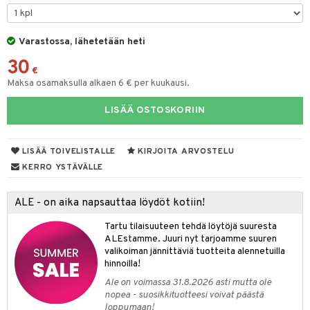
tyisveitset
& Baaritarvikkeet
Varastossa, lähetetään heti
ttiöveitset
30
rinta- & Vihannesveitset
€
Maksa osamaksulla alkaen 6 € per kuukausi.
kkuulaudat
LISÄÄ OSTOSKORIIN
päveitset
tsenteroittimet
LISÄÄ TOIVELISTALLE
KIRJOITA ARVOSTELU
tsisetit
KERRO YSTÄVÄLLE
tsitarvikkeet
ALE - on aika napsauttaa löydöt kotiin!
Tartu tilaisuuteen tehdä löytöjä suuresta
ALEstamme. Juuri nyt tarjoamme suuren
valikoiman jännittäviä tuotteita alennetuilla
hinnoilla!
Ale on voimassa 31.8.2026 asti mutta ole
nopea - suosikkituotteesi voivat päästä
loppumaan!