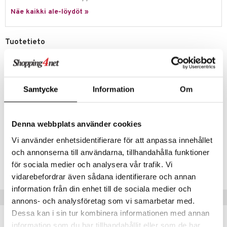
Näe kaikki ale-löydöt »
Tuotetieto
Ibiza on saari, jolla on kerätty korkealaatuista merisuolaa yli 2700
vuoden ajan. Tämän saaren "suolojen kuningatar" on fleur de sel -
suolan kukka, joka yhdistyy tässä tapauksessa mustaan valkosipuliin.
Vaniljan ja luumun vivahteet ovat yhtä selviä kuin karamelli,
Samtycke
Information
Om
balsamiviinietikka - ja jopa lakritsi. Tuloksena on unohtumaton umami-
elämys.
Puhdas, täysin luonnollinen merisuola, jota on täydennetty
Denna webbplats använder cookies
herkullisella mustalla valkosipulilla, ei lisäaineita.
Vi använder enhetsidentifierare för att anpassa innehållet
Tuotenumero
och annonserna till användarna, tillhandahålla funktioner
för sociala medier och analysera vår trafik. Vi
ITR92-140-XX
vidarebefordrar även sådana identifierare och annan
information från din enhet till de sociala medier och
Vinkkejä sinulle
annons- och analysföretag som vi samarbetar med.
Dessa kan i sin tur kombinera informationen med annan
information som du har tillhandahållit eller som de har