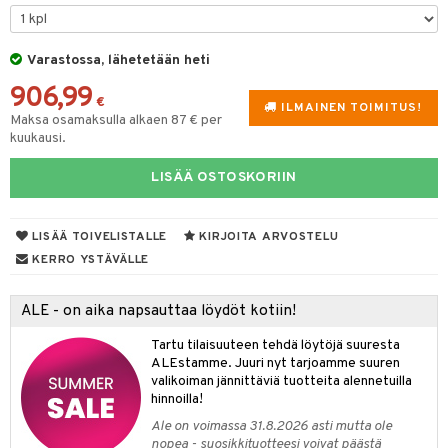
lyt
tyisveitset
& Baaritarvikkeet
nsäilytys & Korit
Varastossa, lähetetään heti
ttöön
 tekstiilit
ttiöveitset
906,99
s
tyynyt
 Grillaustarvikkeet
rinta- & Vihannesveitset
€
ILMAINEN TOIMITUS!
Maksa osamaksulla alkaen 87 € per
oneen tekstiilit
timet
iköt & Lyhdyt
kkuulaudat
kuukausi.
spalvelu
n ruokinta
lot
päveitset
LISÄÄ OSTOSKORIIN
ksiä & vastauksia
tsenteroittimet
mput
tuotetta
tsisetit
LISÄÄ TOIVELISTALLE
KIRJOITA ARVOSTELU
tolamput
oneen tekstiilit
avälineet
aistus
 verkkokaupasta
KERRO YSTÄVÄLLE
tsitarvikkeet
tälamput
anasetit
ustarvikkeet
anat & Tyynyliinat
 Peitteet
maelämä
ALE - on aika napsauttaa löydöt kotiin!
nyt & Peitot
aistus
Tartu tilaisuuteen tehdä löytöjä suuresta
ALEstamme. Juuri nyt tarjoamme suuren
valikoiman jännittäviä tuotteita alennetuilla
hinnoilla!
Ale on voimassa 31.8.2026 asti mutta ole
nopea - suosikkituotteesi voivat päästä