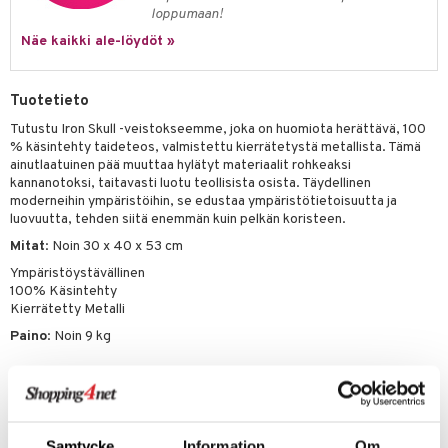
loppumaan!
Näe kaikki ale-löydöt »
Tuotetieto
Tutustu Iron Skull -veistokseemme, joka on huomiota herättävä, 100
% käsintehty taideteos, valmistettu kierrätetystä metallista. Tämä
ainutlaatuinen pää muuttaa hylätyt materiaalit rohkeaksi
kannanotoksi, taitavasti luotu teollisista osista. Täydellinen
moderneihin ympäristöihin, se edustaa ympäristötietoisuutta ja
luovuutta, tehden siitä enemmän kuin pelkän koristeen.
Mitat
: Noin 30 x 40 x 53 cm
Ympäristöystävällinen
100% Käsintehty
Kierrätetty Metalli
Paino
: Noin 9 kg
Tuotenumero
Samtycke
Information
Om