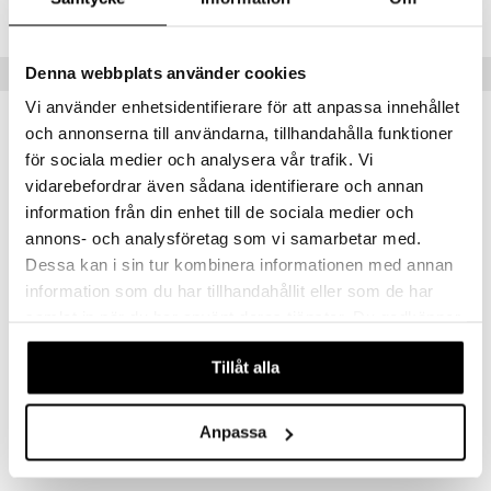
IHB15-1-X1
Denna webbplats använder cookies
Suositut tuotteet
Vi använder enhetsidentifierare för att anpassa innehållet
och annonserna till användarna, tillhandahålla funktioner
för sociala medier och analysera vår trafik. Vi
vidarebefordrar även sådana identifierare och annan
information från din enhet till de sociala medier och
annons- och analysföretag som vi samarbetar med.
Dessa kan i sin tur kombinera informationen med annan
information som du har tillhandahållit eller som de har
samlat in när du har använt deras tjänster. Du godkänner
våra cookies vid fortsatt användande av vår webbplats.
Battle Tank
Chopper
Tillåt alla
AUMI ART
AUMI ART
167,99
101,99
€
€
Anpassa