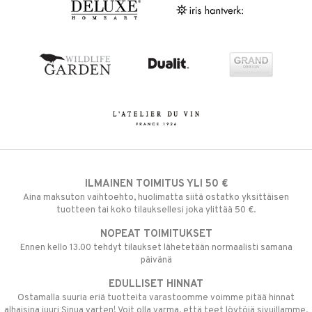
ILMAINEN TOIMITUS YLI 50 €
Aina maksuton vaihtoehto, huolimatta siitä ostatko yksittäisen
tuotteen tai koko tilauksellesi joka ylittää 50 €.
NOPEAT TOIMITUKSET
Ennen kello 13.00 tehdyt tilaukset lähetetään normaalisti samana
päivänä
EDULLISET HINNAT
Ostamalla suuria eriä tuotteita varastoomme voimme pitää hinnat
alhaisina juuri Sinua varten! Voit olla varma, että teet löytöjä sivuillamme.