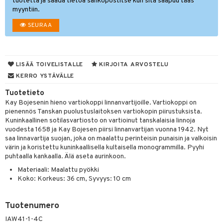
tuotetta ja saada tietoa sähköpostitse kun sitä saapuu taas
myyntiin.
lyt
tyisveitset
& Baaritarvikkeet
SEURAA
nsäilytys & Korit
ttöön
 tekstiilit
ttiöveitset
s
tyynyt
 Grillaustarvikkeet
rinta- & Vihannesveitset
LISÄÄ TOIVELISTALLE
KIRJOITA ARVOSTELU
oneen tekstiilit
timet
iköt & Lyhdyt
kkuulaudat
spalvelu
KERRO YSTÄVÄLLE
n ruokinta
lot
päveitset
ksiä & vastauksia
Tuotetieto
tsenteroittimet
mput
Kay Bojesenin hieno vartiokoppi linnanvartijoille. Vartiokoppi on
tuotetta
pienennös Tanskan puolustuslaitoksen vartiokopin piirustuksista.
tsisetit
tolamput
oneen tekstiilit
avälineet
aistus
Kuninkaallinen sotilasvartiosto on vartioinut tanskalaisia linnoja
 verkkokaupasta
vuodesta 1658 ja Kay Bojesen piirsi linnanvartijan vuonna 1942. Nyt
tsitarvikkeet
tälamput
anasetit
ustarvikkeet
saa linnavartija suojan, joka on maalattu perinteisin punaisin ja valkoisin
värin ja koristettu kuninkaallisella kultaisella monogrammilla. Pyyhi
anat & Tyynyliinat
 Peitteet
maelämä
puhtaalla kankaalla. Älä aseta aurinkoon.
nyt & Peitot
Materiaali: Maalattu pyökki
aistus
Koko: Korkeus: 36 cm, Syvyys: 10 cm
Tuotenumero
IAW41-1-4C