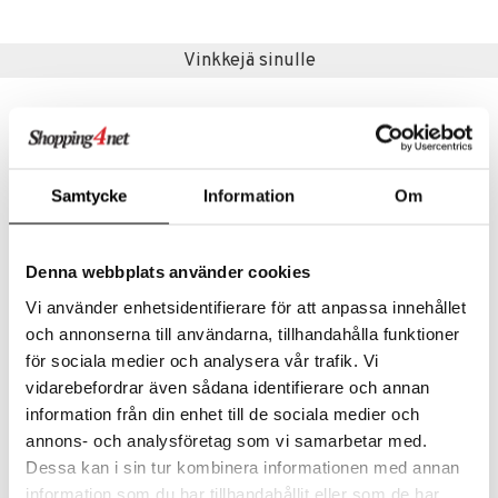
Vinkkejä sinulle
Samtycke
Information
Om
Denna webbplats använder cookies
Saatavana useana vaihtoehtona
Vi använder enhetsidentifierare för att anpassa innehållet
och annonserna till användarna, tillhandahålla funktioner
Apina
Kay Bojesen Lipunkantaja, kangaslippu
för sociala medier och analysera vår trafik. Vi
KAY BOJESEN
KAY BOJESEN
vidarebefordrar även sådana identifierare och annan
65
78,90
alk.
€
€
information från din enhet till de sociala medier och
annons- och analysföretag som vi samarbetar med.
Dessa kan i sin tur kombinera informationen med annan
information som du har tillhandahållit eller som de har