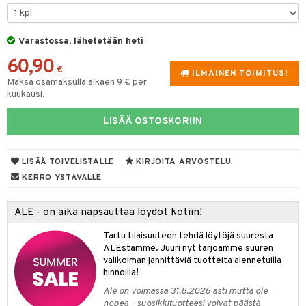
lyt
tyisveitset
& Baaritarvikkeet
nsäilytys & Korit
Varastossa, lähetetään heti
ttöön
 tekstiilit
ttiöveitset
60,90
s
tyynyt
 Grillaustarvikkeet
rinta- & Vihannesveitset
€
ILMAINEN TOIMITUS!
Maksa osamaksulla alkaen 9 € per
oneen tekstiilit
 & hyönteissuoja
iköt & Lyhdyt
kkuulaudat
kuukausi.
spalvelu
timet
lot
päveitset
LISÄÄ OSTOSKORIIN
ksiä & vastauksia
tsenteroittimet
n ruokinta
mput
tuotetta
tsisetit
LISÄÄ TOIVELISTALLE
KIRJOITA ARVOSTELU
tolamput
oneen tekstiilit
aistus
 verkkokaupasta
KERRO YSTÄVÄLLE
tsitarvikkeet
tälamput
anasetit
avälineet
ustarvikkeet
anat & Tyynyliinat
 Peitteet
ALE - on aika napsauttaa löydöt kotiin!
nyt & Peitot
maelämä
Tartu tilaisuuteen tehdä löytöjä suuresta
ALEstamme. Juuri nyt tarjoamme suuren
aistus
valikoiman jännittäviä tuotteita alennetuilla
hinnoilla!
Ale on voimassa 31.8.2026 asti mutta ole
nopea - suosikkituotteesi voivat päästä