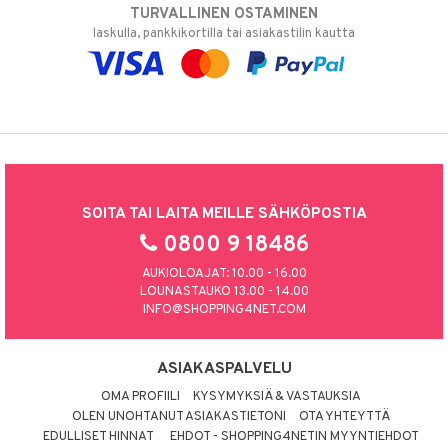
TURVALLINEN OSTAMINEN
laskulla, pankkikortilla tai asiakastilin kautta
SOITA TAI LAITA MEILLE SÄHKÖPOSTIA
0800 9 18486
AUKIOLOAJAT: 10.00 - 16.00
LOUNASTAUKO 13.00 - 14.00
INFO@SHOPPING4NET.COM
ASIAKASPALVELU
OMA PROFIILI
KYSYMYKSIÄ & VASTAUKSIA
OLEN UNOHTANUT ASIAKASTIETONI
OTA YHTEYTTÄ
EDULLISET HINNAT
EHDOT - SHOPPING4NETIN MYYNTIEHDOT