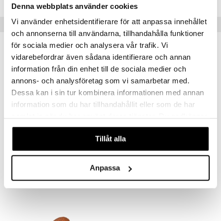
Denna webbplats använder cookies
Vi använder enhetsidentifierare för att anpassa innehållet
Suositut tuotteet
och annonserna till användarna, tillhandahålla funktioner
för sociala medier och analysera vår trafik. Vi
-8%
vidarebefordrar även sådana identifierare och annan
information från din enhet till de sociala medier och
annons- och analysföretag som vi samarbetar med.
Dessa kan i sin tur kombinera informationen med annan
information som du har tillhandahållit eller som de har
samlat in när du har använt deras tjänster. Du godkänner
våra cookies vid fortsatt användande av vår webbplats.
Saatavana useana vaihtoehtona
Saatavana useana vaihtoehtona
Tillåt alla
DecoBird
Spring Birds puukoriste
WILDLIFE GARDEN
SPRING COPENHAGEN
Anpassa
19,99
22,90
24,90
alk.
€
€
(
€
)