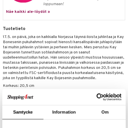
loppumaan!
Näe kaikki ale-löydöt »
Tuotetieto
17.5. on päivä, joka on kaikkialla Norjassa täynnä iloista juhlintaa ja Kay
Bonesenin pukuhahmot sopivat hienosti kansallispäivän juhlapöytään
tai muihin juhlaviin ystävien ja perheen kesken. Mies perustuu Kay
Bojesenin tunnettuun sotilashahmoon ja on saanut
uudelleenmuotoillun hatun. Hän seisoo ylpeästi mustissa housuissaan,
mustassa takissaan, punaisessa liivissään ja valkoisessa paidassaan ja
tietenkin perinteisin polvisukin. Pukuhahmon korkeus on 20,5 cm se
on valmistettu FSC-sertifioidusta puusta korkealaatuisena käsityönä,
joka on tyypillistä kaikille Kay Bojesenin puuhahmoille.
Korkeus: 20,5 cm
Leveys: 7 cm
Syvyys: 5 cm
Samtycke
Information
Om
Tuotenumero
ITL78-1-XX