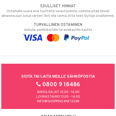
EDULLISET HINNAT
Ostamalla suuria eriä tuotteita varastoomme voimme pitää hinnat
alhaisina juuri Sinua varten! Voit olla varma, että teet löytöjä sivuillamme.
TURVALLINEN OSTAMINEN
laskulla, pankkikortilla tai asiakastilin kautta
SOITA TAI LAITA MEILLE SÄHKÖPOSTIA
0800 9 18486
AUKIOLOAJAT: 10.00 - 16.00
LOUNASTAUKO 13.00 - 14.00
INFO@SHOPPING4NET.COM