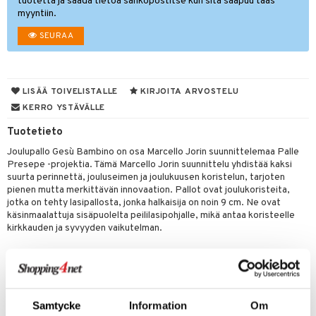
oneen tekstiilit
aistus
tuotetta ja saada tietoa sähköpostitse kun sitä saapuu taas
 verkkokaupasta
myyntiin.
tyisveitset
tälamput
& Baaritarvikkeet
anasetit
avälineet
ustarvikkeet
SEURAA
ttiöveitset
anat & Tyynyliinat
 Peitteet
rinta- & Vihannesveitset
nyt & Peitot
maelämä
LISÄÄ TOIVELISTALLE
KIRJOITA ARVOSTELU
kkuulaudat
aistus
KERRO YSTÄVÄLLE
päveitset
Tuotetieto
tsenteroittimet
Joulupallo Gesù Bambino on osa Marcello Jorin suunnittelemaa Palle
Presepe -projektia. Tämä Marcello Jorin suunnittelu yhdistää kaksi
tsisetit
suurta perinnettä, jouluseimen ja joulukuusen koristelun, tarjoten
pienen mutta merkittävän innovaation. Pallot ovat joulukoristeita,
tsitarvikkeet
jotka on tehty lasipallosta, jonka halkaisija on noin 9 cm. Ne ovat
käsinmaalattuja sisäpuolelta peililasipohjalle, mikä antaa koristeelle
kirkkauden ja syvyyden vaikutelman.
Tuotenumero
ITX90-1-XX
Samtycke
Information
Om