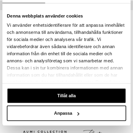
Vinkkejä sinulle
Denna webbplats använder cookies
Vi använder enhetsidentifierare för att anpassa innehållet
och annonserna till användarna, tillhandahålla funktioner
för sociala medier och analysera vår trafik. Vi
vidarebefordrar även sådana identifierare och annan
information från din enhet till de sociala medier och
annons- och analysföretag som vi samarbetar med.
Dessa kan i sin tur kombinera informationen med annan
information som du har tillhandahållit eller som de har
Cubik Penguin Joulupallo
Snow Cube Joulupallo
samlat in när du har använt deras tjänster. Du godkänner
ALESSI
ALESSI
våra cookies vid fortsatt användande av vår webbplats.
Tillåt alla
19,99
20
€
€
Anpassa