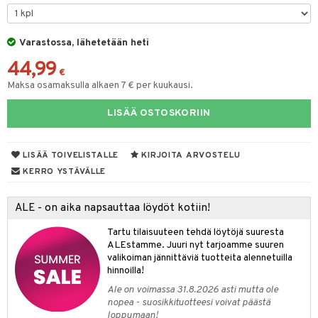
 Peitteet
nyt & Peitot
tyisveitset
& Baaritarvikkeet
maelämä
Varastossa, lähetetään heti
ttiöveitset
aistus
44,99
rinta- & Vihannesveitset
€
Maksa osamaksulla alkaen 7 € per kuukausi.
kkuulaudat
LISÄÄ OSTOSKORIIN
päveitset
tsenteroittimet
LISÄÄ TOIVELISTALLE
KIRJOITA ARVOSTELU
tsisetit
KERRO YSTÄVÄLLE
tsitarvikkeet
ALE - on aika napsauttaa löydöt kotiin!
Tartu tilaisuuteen tehdä löytöjä suuresta
ALEstamme. Juuri nyt tarjoamme suuren
valikoiman jännittäviä tuotteita alennetuilla
hinnoilla!
Ale on voimassa 31.8.2026 asti mutta ole
nopea - suosikkituotteesi voivat päästä
loppumaan!