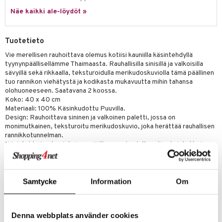
Näe kaikki ale-löydöt »
Tuotetieto
Vie merellisen rauhoittava olemus kotiisi kauniilla käsintehdyllä
tyynynpäällisellämme Thaimaasta. Rauhallisilla sinisillä ja valkoisilla
sävyillä sekä rikkaalla, teksturoidulla merikudoskuviolla tämä päällinen
tuo rannikon viehätystä ja kodikasta mukavuutta mihin tahansa
olohuoneeseen. Saatavana 2 koossa.
Koko: 40 x 40 cm
Materiaali: 100% Käsinkudottu Puuvilla.
Design: Rauhoittava sininen ja valkoinen paletti, jossa on
monimutkainen, teksturoitu merikudoskuvio, joka herättää rauhallisen
rannikkotunnelman.
Käsintehty Laatu: Jokainen päällinen on huolellisesti valmistettu ja
esittelee aitoa käsityötaitoa ja hienovaraisia vaihteluita, jotka tekevät
kappaleestasi todella ainutlaatuisen.
Monipuolinen Sisustus: Täydellinen rannikko-, boheemi-, moderniin tai
jopa minimalistiseen sisustukseen, ja se parantaa helposti
Samtycke
Information
Om
sisustustasi.
Tuotenumero
Denna webbplats använder cookies