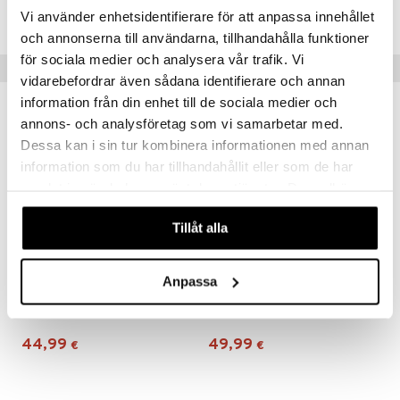
IHA81-1-XX
Vi använder enhetsidentifierare för att anpassa innehållet
och annonserna till användarna, tillhandahålla funktioner
för sociala medier och analysera vår trafik. Vi
Suositut tuotteet
vidarebefordrar även sådana identifierare och annan
information från din enhet till de sociala medier och
annons- och analysföretag som vi samarbetar med.
Dessa kan i sin tur kombinera informationen med annan
information som du har tillhandahållit eller som de har
samlat in när du har använt deras tjänster. Du godkänner
våra cookies vid fortsatt användande av vår webbplats.
Tillåt alla
Anpassa
Tyynynpäällinen Denim Striped 40 x 40 cm
Tyynynpäällinen Denim Striped 50 x 50 cm
AUMI COLLECTION
AUMI COLLECTION
44,99
49,99
€
€