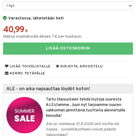
maelämä
tyisveitset
& Baaritarvikkeet
aistus
Varastossa, lähetetään heti
ttiöveitset
40,99
rinta- & Vihannesveitset
€
Maksa osamaksulla alkaen 7 € per kuukausi.
kkuulaudat
LISÄÄ OSTOSKORIIN
päveitset
tsenteroittimet
LISÄÄ TOIVELISTALLE
KIRJOITA ARVOSTELU
tsisetit
KERRO YSTÄVÄLLE
tsitarvikkeet
ALE - on aika napsauttaa löydöt kotiin!
Tartu tilaisuuteen tehdä löytöjä suuresta
ALEstamme. Juuri nyt tarjoamme suuren
valikoiman jännittäviä tuotteita alennetuilla
hinnoilla!
Ale on voimassa 31.8.2026 asti mutta ole
nopea - suosikkituotteesi voivat päästä
loppumaan!