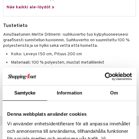
Näe kaikki ale-löydöt »
Tuotetieto
Ainutlaatuinen Mette Ditmerin -suihkuverho tuo kylpyhuoneeseesi
graafisesti sunnitellun kuvioinnin. Suihkuverho on suunniteltu 100 %
polyesteristä ja se hylkii sekä vettä että hometta.
Koko: Leveys 150 cm, Pituus 200 cm
Materiaali: 100 % polyesteri, mustat metallilenkit
Hoito-ohje: Pesu 40 asteessa hienovaraisella linkousohjelmalla.
Anna kuivua levitettynä. Ei sovi kuivaajaan.
Tuotenumero
Samtycke
Information
Om
ICI21-1-SV
Denna webbplats använder cookies
Suositut tuotteet
Vi använder enhetsidentifierare för att anpassa innehållet
och annonserna till användarna, tillhandahålla funktioner
för sociala medier och analysera vår trafik. Vi