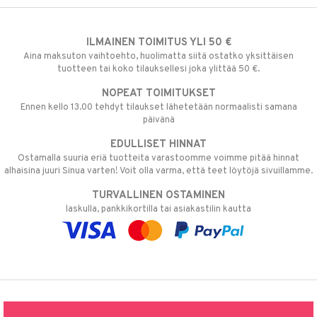
ILMAINEN TOIMITUS YLI 50 €
Aina maksuton vaihtoehto, huolimatta siitä ostatko yksittäisen
tuotteen tai koko tilauksellesi joka ylittää 50 €.
NOPEAT TOIMITUKSET
Ennen kello 13.00 tehdyt tilaukset lähetetään normaalisti samana
päivänä
EDULLISET HINNAT
Ostamalla suuria eriä tuotteita varastoomme voimme pitää hinnat
alhaisina juuri Sinua varten! Voit olla varma, että teet löytöjä sivuillamme.
TURVALLINEN OSTAMINEN
laskulla, pankkikortilla tai asiakastilin kautta