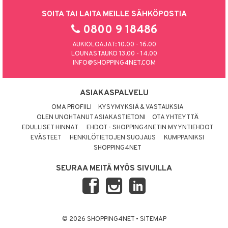
SOITA TAI LAITA MEILLE SÄHKÖPOSTIA
0800 9 18486
AUKIOLOAJAT: 10.00 - 16.00
LOUNASTAUKO 13.00 - 14.00
INFO@SHOPPING4NET.COM
ASIAKASPALVELU
OMA PROFIILI
KYSYMYKSIÄ & VASTAUKSIA
OLEN UNOHTANUT ASIAKASTIETONI
OTA YHTEYTTÄ
EDULLISET HINNAT
EHDOT - SHOPPING4NETIN MYYNTIEHDOT
EVÄSTEET
HENKILÖTIETOJEN SUOJAUS
KUMPPANIKSI
SHOPPING4NET
SEURAA MEITÄ MYÖS SIVUILLA
© 2026 SHOPPING4NET
•
SITEMAP