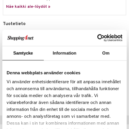
Näe kaikki ale-löydöt »
Tuotetieto
Mette Ditmerin Geo kylpypyyhe koossa 70x133 cm. Mette Ditmer-
sarjan Geo on valmistettu erityisellä kudontatekniikalla, josta
muodostuu lähes kolmiulotteinen kuvio. Kylpypyyhe sopii kauniisti
yhteen saman sarjan pienempien pyyhkeiden kanssa sekä saman
sarjan kylpymatto antaa kylpyhuoneelle yhtenäisen ilmeen. Pyyhe on
Samtycke
Information
Om
valmistettu 100% EcoTex-sertifioidusta puuvillasta, mikä antaa
ainutlaatuisen pehmeyden ja imeytymistehon. Useita värejä.
Koko: 70x133 cm
Denna webbplats använder cookies
Materiaali: 100% puuvilla, Eco-tex sertifioitu
Vi använder enhetsidentifierare för att anpassa innehållet
och annonserna till användarna, tillhandahålla funktioner
Tuotenumero
för sociala medier och analysera vår trafik. Vi
IAZ43-1-ZW
vidarebefordrar även sådana identifierare och annan
information från din enhet till de sociala medier och
annons- och analysföretag som vi samarbetar med.
Vinkkejä sinulle
Dessa kan i sin tur kombinera informationen med annan