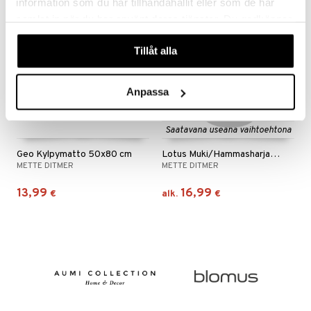
information som du har tillhandahållit eller som de har
samlat in när du har använt deras tjänster. Du godkänner
våra cookies vid fortsatt användande av vår webbplats.
Tillåt alla
Anpassa
Saatavana useana vaihtoehtona
Geo Kylpymatto 50x80 cm
Lotus Muki/Hammasharjapidike
METTE DITMER
METTE DITMER
13,99
16,99
€
alk.
€