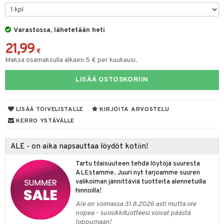
maelämä
tyisveitset
& Baaritarvikkeet
aistus
Varastossa, lähetetään heti
ttiöveitset
21,99
rinta- & Vihannesveitset
€
Maksa osamaksulla alkaen 5 € per kuukausi.
kkuulaudat
LISÄÄ OSTOSKORIIN
päveitset
tsenteroittimet
LISÄÄ TOIVELISTALLE
KIRJOITA ARVOSTELU
tsisetit
KERRO YSTÄVÄLLE
tsitarvikkeet
ALE - on aika napsauttaa löydöt kotiin!
Tartu tilaisuuteen tehdä löytöjä suuresta
ALEstamme. Juuri nyt tarjoamme suuren
valikoiman jännittäviä tuotteita alennetuilla
hinnoilla!
Ale on voimassa 31.8.2026 asti mutta ole
nopea - suosikkituotteesi voivat päästä
loppumaan!