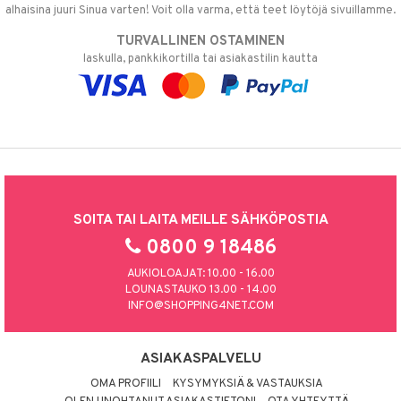
alhaisina juuri Sinua varten! Voit olla varma, että teet löytöjä sivuillamme.
TURVALLINEN OSTAMINEN
laskulla, pankkikortilla tai asiakastilin kautta
SOITA TAI LAITA MEILLE SÄHKÖPOSTIA
0800 9 18486
AUKIOLOAJAT: 10.00 - 16.00
LOUNASTAUKO 13.00 - 14.00
INFO@SHOPPING4NET.COM
ASIAKASPALVELU
OMA PROFIILI
KYSYMYKSIÄ & VASTAUKSIA