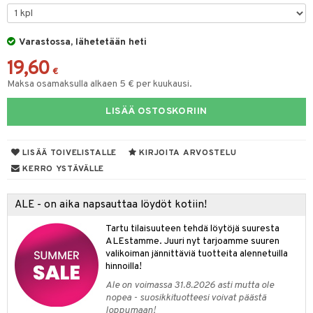
aistus
tyisveitset
& Baaritarvikkeet
Varastossa, lähetetään heti
ttiöveitset
19,60
rinta- & Vihannesveitset
€
Maksa osamaksulla alkaen 5 € per kuukausi.
kkuulaudat
LISÄÄ OSTOSKORIIN
päveitset
tsenteroittimet
LISÄÄ TOIVELISTALLE
KIRJOITA ARVOSTELU
tsisetit
KERRO YSTÄVÄLLE
tsitarvikkeet
ALE - on aika napsauttaa löydöt kotiin!
Tartu tilaisuuteen tehdä löytöjä suuresta
ALEstamme. Juuri nyt tarjoamme suuren
valikoiman jännittäviä tuotteita alennetuilla
hinnoilla!
Ale on voimassa 31.8.2026 asti mutta ole
nopea - suosikkituotteesi voivat päästä
loppumaan!