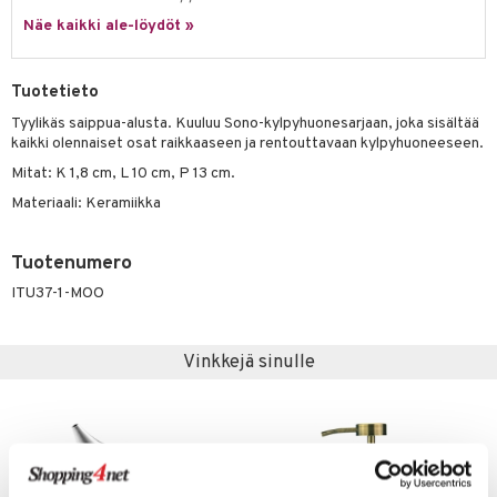
Näe kaikki ale-löydöt »
Tuotetieto
Tyylikäs saippua-alusta. Kuuluu Sono-kylpyhuonesarjaan, joka sisältää
kaikki olennaiset osat raikkaaseen ja rentouttavaan kylpyhuoneeseen.
Mitat: K 1,8 cm, L 10 cm, P 13 cm.
Materiaali: Keramiikka
Tuotenumero
ITU37-1-MOO
Vinkkejä sinulle