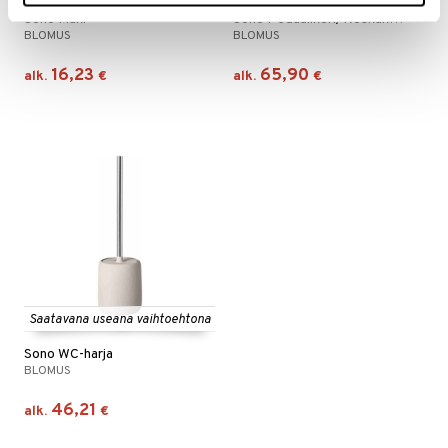
Sono Muki
Sono Pedaalikori/Roskakori
BLOMUS
BLOMUS
16,23
65,90
alk.
€
alk.
€
Saatavana useana vaihtoehtona
Sono WC-harja
BLOMUS
46,21
alk.
€