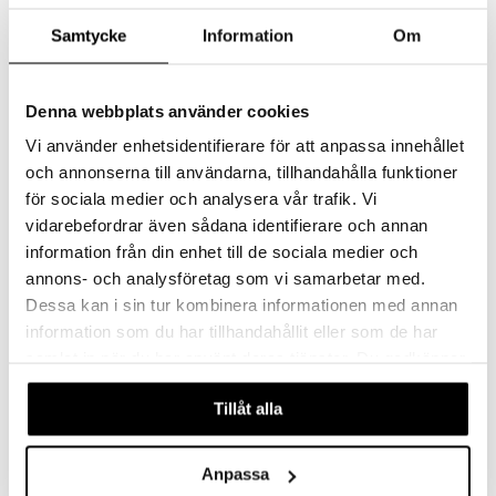
Samtycke
Information
Om
Saatavana useana vaihtoehtona
Saatavana useana vaihtoehtona
Denna webbplats använder cookies
Vi använder enhetsidentifierare för att anpassa innehållet
Eva Solo Saippua-annostelija
Lotus Saippuapumppu korkea
EVA SOLO
METTE DITMER
och annonserna till användarna, tillhandahålla funktioner
för sociala medier och analysera vår trafik. Vi
29,57
31,49
alk.
€
€
vidarebefordrar även sådana identifierare och annan
information från din enhet till de sociala medier och
annons- och analysföretag som vi samarbetar med.
Dessa kan i sin tur kombinera informationen med annan
information som du har tillhandahållit eller som de har
samlat in när du har använt deras tjänster. Du godkänner
våra cookies vid fortsatt användande av vår webbplats.
Tillåt alla
Anpassa
Saatavana useana vaihtoehtona
Saatavana useana vaihtoehtona