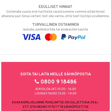
EDULLISET HINNAT
Ostamalla suuria eriä tuotteita varastoomme voimme pitää hinnat
alhaisina juuri Sinua varten! Voit olla varma, että teet löytöjä sivuillamme.
TURVALLINEN OSTAMINEN
laskulla, pankkikortilla tai asiakastilin kautta
SOITA TAI LAITA MEILLE SÄHKÖPOSTIA
0800 9 18486
AUKIOLOAJAT: 10.00 - 16.00
LOUNASTAUKO 13.00 - 14.00
ASIAKASPALVELUMME PUHELIMITSE ON SULJETTUNA 29.6.–
27.7. OTA MEIHIN YHTEYTTÄ SÄHKÖPOSTITSE