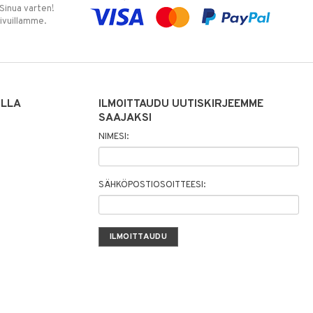
 Sinua varten!
sivuillamme.
ILLA
ILMOITTAUDU UUTISKIRJEEMME
SAAJAKSI
NIMESI:
SÄHKÖPOSTIOSOITTEESI: