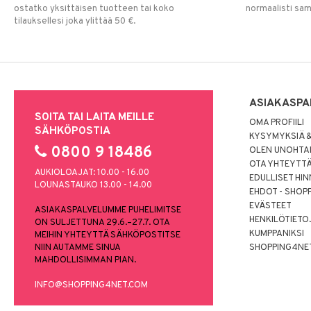
ostatko yksittäisen tuotteen tai koko
normaalisti sa
tilauksellesi joka ylittää 50 €.
ASIAKASPA
SOITA TAI LAITA MEILLE
OMA PROFIILI
SÄHKÖPOSTIA
KYSYMYKSIÄ &
0800 9 18486
OLEN UNOHTAN
OTA YHTEYTT
AUKIOLOAJAT: 10.00 - 16.00
EDULLISET HI
LOUNASTAUKO 13.00 - 14.00
EHDOT - SHOP
EVÄSTEET
ASIAKASPALVELUMME PUHELIMITSE
HENKILÖTIETO
ON SULJETTUNA 29.6.–27.7. OTA
KUMPPANIKSI
MEIHIN YHTEYTTÄ SÄHKÖPOSTITSE
NIIN AUTAMME SINUA
SHOPPING4NE
MAHDOLLISIMMAN PIAN.
INFO@SHOPPING4NET.COM