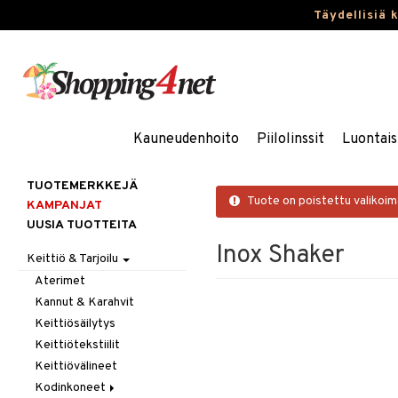
Täydellisiä 
Kauneudenhoito
Piilolinssit
Luontais
TUOTEMERKKEJÄ
Tuote on poistettu valikoi
KAMPANJAT
UUSIA TUOTTEITA
Inox Shaker
Keittiö & Tarjoilu
Aterimet
Kannut & Karahvit
Keittiösäilytys
Keittiötekstiilit
Keittiövälineet
Kodinkoneet