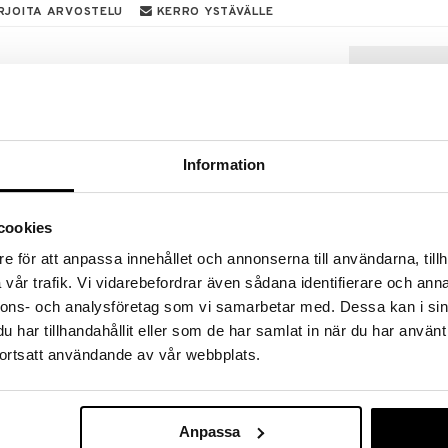
RJOITA ARVOSTELU
KERRO YSTÄVÄLLE
tulkinta klassisesta amerikkalaisesta shakerista,
rissa hyvien juomien sekoittamiseen. Inox Shakerin
likäs ja hieno muotoilu. Muotoilu Ettore Sottsass.
äs
sija: 9 cm
Information
cookies
e för att anpassa innehållet och annonserna till användarna, tillh
vår trafik. Vi vidarebefordrar även sådana identifierare och anna
Airtender Tyhj
3 kpl korkkeja
nnons- och analysföretag som vi samarbetar med. Dessa kan i sin
AIRTENDER
har tillhandahållit eller som de har samlat in när du har använt
13
€
ortsatt användande av vår webbplats.
Anpassa