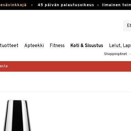
kesävinkkejä
-
45 päivän palautusoikeus -
Ilmainen toim
tuotteet
Apteekki
Fitness
Koti & Sisustus
Lelut, Lap
Shopping4net
»
masta