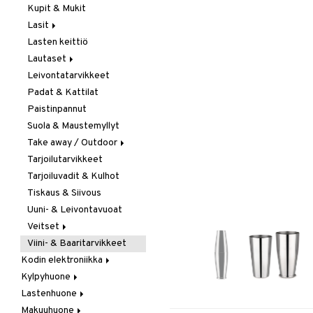
Kupit & Mukit
Kahvi, Tee & Espresso
Lasit
Leivänpaahtimet
Lasten keittiö
Mixerit &
Juoma- & Cocktailasit
Sähkövatkaimet
Lautaset
Juomalasit
Muut koneet
Leivontatarvikkeet
Olutlasit
Asetit
Vedenkeittimet
Padat & Kattilat
Shamppanjalasit
Ruokalautaset
Paistinpannut
Snapsi- & Aveclasit
Syvät lautaset
Suola & Maustemyllyt
Viinilasit
Take away / Outdoor
Whiskey- & Konjakkilasit
Tarjoilutarvikkeet
Eväslaatikot
Tarjoiluvadit & Kulhot
Pullot
Tiskaus & Siivous
Termoskannut
Uuni- & Leivontavuoat
Termosmukit
Veitset
Viini- & Baaritarvikkeet
Erityisveitset
Kodin elektroniikka
Keittiöveitset
Kylpyhuone
Ääni
Kuorinta- &
Vihannesveitset
Lastenhuone
Kylpyhuoneen sisustus
Leikkuulaudat
Makuuhuone
Kylpyhuoneen tarvikkeita
Kylpyhuoneen koristelu