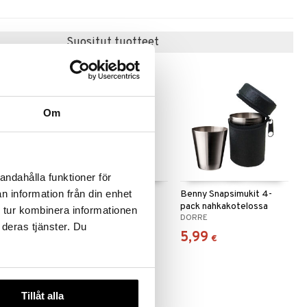
Suositut tuotteet
Om
andahålla funktioner för
n information från din enhet
iösulkija +
Barry Jääpalasanko
Benny Snapsimukit 4-
kannella, termo
pack nahkakotelossa
 tur kombinera informationen
DORRE
DORRE
 deras tjänster. Du
26,89
5,99
€
€
Tillåt alla