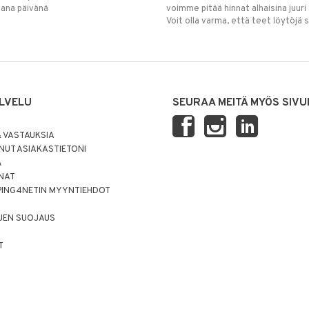
mana päivänä
voimme pitää hinnat alhaisina juuri
Voit olla varma, että teet löytöjä 
LVELU
SEURAA MEITÄ MYÖS SIVU
 VASTAUKSIA
UT ASIAKASTIETONI
Ä
NNAT
PING4NETIN MYYNTIEHDOT
JEN SUOJAUS
T