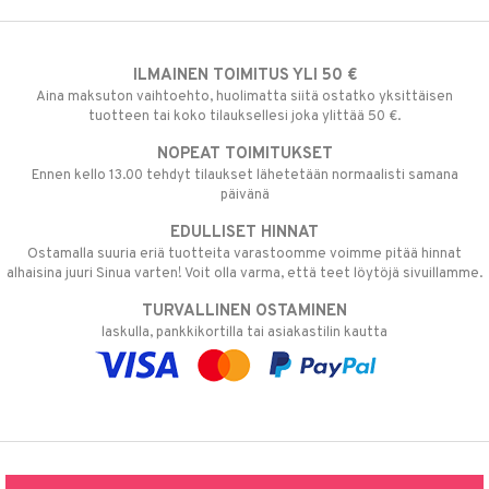
ILMAINEN TOIMITUS YLI 50 €
Aina maksuton vaihtoehto, huolimatta siitä ostatko yksittäisen
tuotteen tai koko tilauksellesi joka ylittää 50 €.
NOPEAT TOIMITUKSET
Ennen kello 13.00 tehdyt tilaukset lähetetään normaalisti samana
päivänä
EDULLISET HINNAT
Ostamalla suuria eriä tuotteita varastoomme voimme pitää hinnat
alhaisina juuri Sinua varten! Voit olla varma, että teet löytöjä sivuillamme.
TURVALLINEN OSTAMINEN
laskulla, pankkikortilla tai asiakastilin kautta