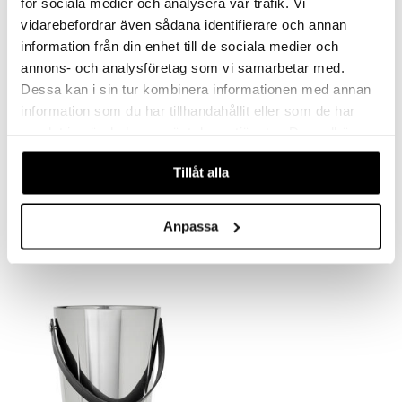
för sociala medier och analysera vår trafik. Vi
vidarebefordrar även sådana identifierare och annan
information från din enhet till de sociala medier och
annons- och analysföretag som vi samarbetar med.
Dessa kan i sin tur kombinera informationen med annan
information som du har tillhandahållit eller som de har
samlat in när du har använt deras tjänster. Du godkänner
våra cookies vid fortsatt användande av vår webbplats.
Tillåt alla
Baarilusikka 40 cm
Grand Cru Cocktail Shaker
EXXENT
ROSENDAHL
Anpassa
12,99
38,60
€
€