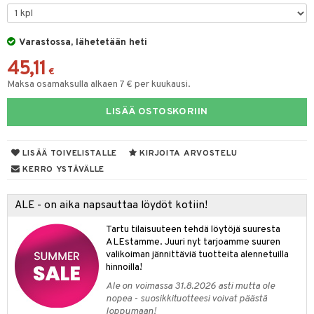
tyisveitset
& Baaritarvikkeet
Varastossa, lähetetään heti
ttiöveitset
ktroniikka
45,11
rinta- & Vihannesveitset
€
one
Maksa osamaksulla alkaen 7 € per kuukausi.
kkuulaudat
uone
uoneen sisustus
LISÄÄ OSTOSKORIIN
päveitset
one
oneen tarvikkeita
oneen koristelu
tsenteroittimet
a
oneen tekstiilit
 huonekalut
& Saalit
LISÄÄ TOIVELISTALLE
KIRJOITA ARVOSTELU
tsisetit
KERRO YSTÄVÄLLE
 lamput
tyynyt
tsitarvikkeet
uoneen säilytys
t
it & Koukut
ALE - on aika napsauttaa löydöt kotiin!
anasetit
uoneen tekstiilit
uotteet
risteet
Tartu tilaisuuteen tehdä löytöjä suuresta
ALEstamme. Juuri nyt tarjoamme suuren
anat & Tyynyliinat
ttöön
lytys
elu
 tekstiilit
valikoiman jännittäviä tuotteita alennetuilla
hinnoilla!
nyt & Peitot
kut
mot & Veistokset
s
iköt & Lyhdyt
tyynyt
 Grillaustarvikkeet
Ale on voimassa 31.8.2026 asti mutta ole
nsäilytys & Korit
lot
huonekalut
oneen tekstiilit
 & hyönteissuoja
iköt & Lyhdyt
nopea - suosikkituotteesi voivat päästä
spalvelu
loppumaan!