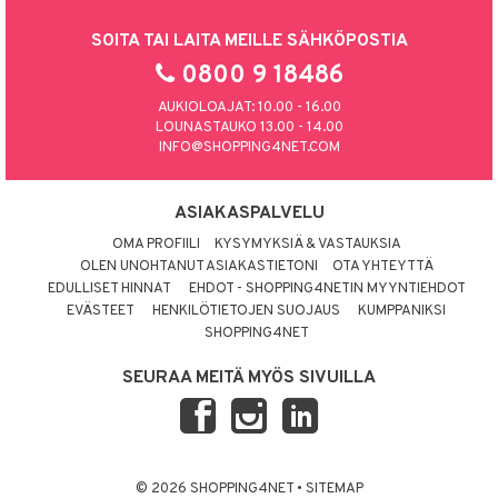
SOITA TAI LAITA MEILLE SÄHKÖPOSTIA
0800 9 18486
AUKIOLOAJAT: 10.00 - 16.00
LOUNASTAUKO 13.00 - 14.00
INFO@SHOPPING4NET.COM
ASIAKASPALVELU
OMA PROFIILI
KYSYMYKSIÄ & VASTAUKSIA
OLEN UNOHTANUT ASIAKASTIETONI
OTA YHTEYTTÄ
EDULLISET HINNAT
EHDOT - SHOPPING4NETIN MYYNTIEHDOT
EVÄSTEET
HENKILÖTIETOJEN SUOJAUS
KUMPPANIKSI
SHOPPING4NET
SEURAA MEITÄ MYÖS SIVUILLA
© 2026 SHOPPING4NET
•
SITEMAP