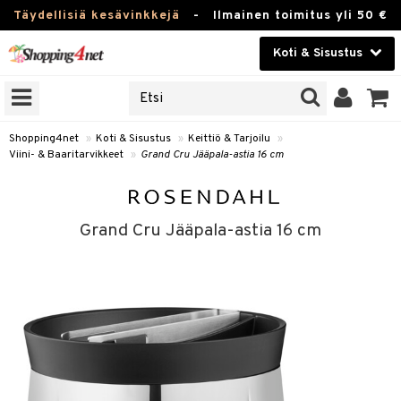
Täydellisiä kesävinkkejä
-
Ilmainen toimitus yli 50 €
Koti & Sisustus
ERKKEJÄ
Kauneudenhoito
JAT
UOTTEITA
Piilolinssit
Shopping4net
»
Koti & Sisustus
»
Keittiö & Tarjoilu
»
Viini- & Baaritarvikkeet
»
Grand Cru Jääpala-astia 16 cm
Luontaistuotteet
 Tarjoilu
Apteekki
et
Grand Cru Jääpala-astia 16 cm
 & Karahvit
Fitness
säilytys
Koti & Sisustus
ekstiilit
Lelut, Lapsi & Vauva
välineet
Tuotemerkkejä
oneet
Kampanjat
vi, Tee & Espresso
 Mukit