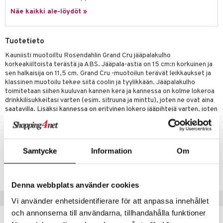
jat
s & Hyllyt
timet
lot
ksiä & vastauksia
Näe kaikki ale-löydöt »
al Art
karit & Koukut
ynttilät
n ruokinta
mput
tuotetta
ukut
lyt
tolamput
oneen tekstiilit
aistus
Tuotetieto
 verkkokaupasta
näkoristeet
nsäilytys & Korit
tälamput
anasetit
Kauniisti muotoiltu Rosendahlin Grand Cru jääpalakulho
avälineet
ustarvikkeet
korkeakiiltoista terästä ja ABS. Jääpala-astia on 15 cm:n korkuinen ja
sit
anat & Tyynyliinat
 Peitteet
sen halkaisija on 11,5 cm. Grand Cru -muotoilun terävät leikkaukset ja
klassinen muotoilu tekee siitä coolin ja tyylikkään. Jääpalakulho
nyt & Peitot
maelämä
toimitetaan siihen kuuluvan kannen kera ja kannessa on kolme lokeroa
drinkkilisukkeitasi varten (esim. sitruuna ja minttu), joten ne ovat aina
aistus
saatavilla. Lisäksi kannessa on erityinen lokero jääpihtejä varten, joten
ne ovat aina käytettävissäsi. Kaunis jääpalakulho sopii sekä arkeen
että juhlaan.
Samtycke
Information
Om
Tuotenumero
ITN80-1-XX
Denna webbplats använder cookies
Vinkkejä sinulle
Vi använder enhetsidentifierare för att anpassa innehållet
och annonserna till användarna, tillhandahålla funktioner