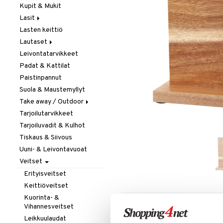
Kupit & Mukit
Kahvi, Tee & Espresso
Lasit
Leivänpaahtimet
Lasten keittiö
Mixerit &
Juoma- & Cocktailasit
Sähkövatkaimet
Lautaset
Juomalasit
Muut koneet
Leivontatarvikkeet
Olutlasit
Asetit
Vedenkeittimet
Padat & Kattilat
Shamppanjalasit
Ruokalautaset
Paistinpannut
Snapsi- & Aveclasit
Syvät lautaset
Suola & Maustemyllyt
Viinilasit
Take away / Outdoor
Whiskey- & Konjakkilasit
Tarjoilutarvikkeet
Eväslaatikot
Tarjoiluvadit & Kulhot
Pullot
Tiskaus & Siivous
Termoskannut
Uuni- & Leivontavuoat
Termosmukit
Veitset
Erityisveitset
Keittiöveitset
Kuorinta- &
LISÄÄ TOIVELISTALLE
KI
Vihannesveitset
Leikkuulaudat