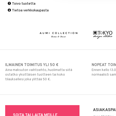
Toivo tuotetta
Matot
Puutarhavälineet
Valaistustarvikkeet
Seinäkoristeet
Piensäilytys & Korit
Lakanasetit
Pöytälamput
Tietoa verkkokaupasta
Viltit & Peitteet
Ruukut
Vaasit
Lakanat & Tyynyliinat
Ulkoilmaelämä
Tyynyt & Peitot
Ulkovalaistus
ILMAINEN TOIMITUS YLI 50 €
NOPEAT TOI
Aina maksuton vaihtoehto, huolimatta siitä
Ennen kello 13.
ostatko yksittäisen tuotteen tai koko
normaalisti sa
tilauksellesi joka ylittää 50 €.
ASIAKASPA
SOITA TAI LAITA MEILLE