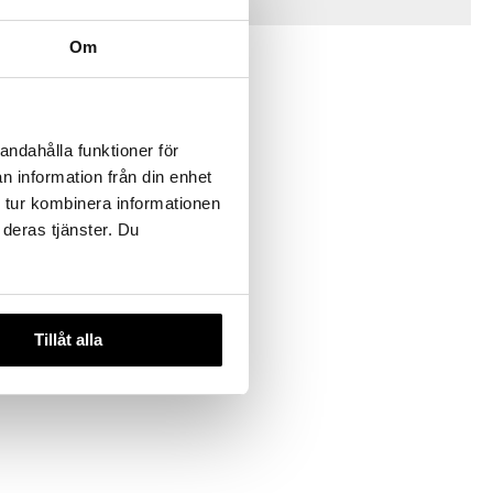
Vinkkejä sinulle
Om
andahålla funktioner för
n information från din enhet
 useana
 tur kombinera informationen
htona
 deras tjänster. Du
ista
€
Tillåt alla