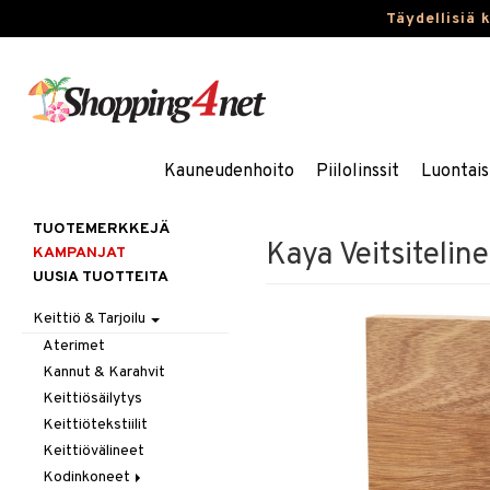
Täydellisiä 
Kauneudenhoito
Piilolinssit
Luontais
TUOTEMERKKEJÄ
Kaya Veitsitelin
KAMPANJAT
UUSIA TUOTTEITA
Keittiö & Tarjoilu
Aterimet
Kannut & Karahvit
Keittiösäilytys
Keittiötekstiilit
Keittiövälineet
Kodinkoneet