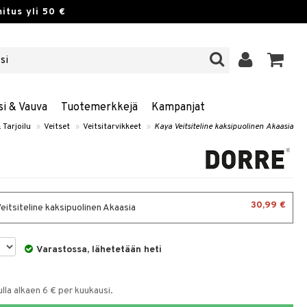
itus yli 50 €
si & Vauva
Tuotemerkkejä
Kampanjat
 Tarjoilu
»
Veitset
»
Veitsitarvikkeet
»
Kaya Veitsiteline kaksipuolinen Akaasia
30,99 €
eitsiteline kaksipuolinen Akaasia
Varastossa, lähetetään heti
la alkaen 6 € per kuukausi.