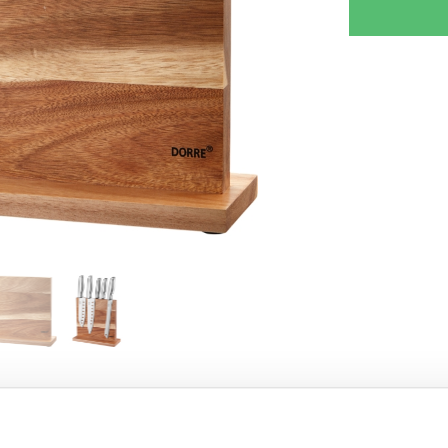
RJOITA ARVOSTELU
KERRO YSTÄVÄLLE