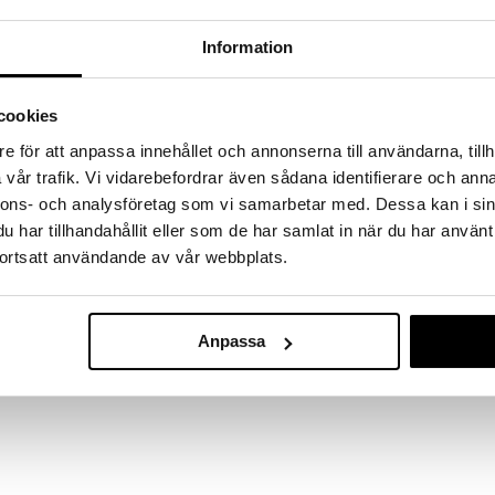
a löydöt kotiin!
Information
isuuteen tehdä löytöjä suuresta ALEstamme. Juuri
mme suuren valikoiman jännittäviä tuotteita
a hinnoilla!
cookies
massa 31.8.2026 asti mutta ole nopea -
otteesi voivat päästä loppumaan!
e för att anpassa innehållet och annonserna till användarna, tillh
i ale-löydöt »
vår trafik. Vi vidarebefordrar även sådana identifierare och anna
Saatavana
nnons- och analysföretag som vi samarbetar med. Dessa kan i sin
vaihtoe
har tillhandahållit eller som de har samlat in när du har använt
Satake Veitsil
ortsatt användande av vår webbplats.
magneetin kera akaasiapuuta 24 x 10 x 2cm.
SATAKE
51,90
alk.
Anpassa