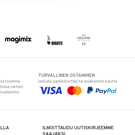
TURVALLINEN OSTAMINEN
varastoomme
laskulla, pankkikortilla tai asiakastilin kautta
 Sinua varten!
sivuillamme.
ILLA
ILMOITTAUDU UUTISKIRJEEMME
SAAJAKSI