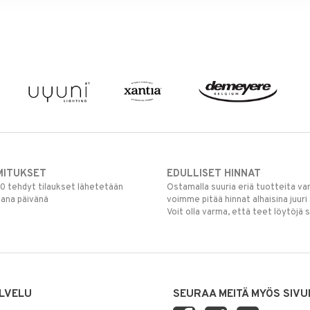
MITUKSET
EDULLISET HINNAT
00 tehdyt tilaukset lähetetään
Ostamalla suuria eriä tuotteita 
mana päivänä
voimme pitää hinnat alhaisina juuri
Voit olla varma, että teet löytöjä 
LVELU
SEURAA MEITÄ MYÖS SIVU