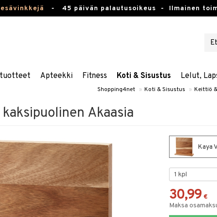
kesävinkkejä
-
45 päivän palautusoikeus -
Ilmainen toim
tuotteet
Apteekki
Fitness
Koti & Sisustus
Lelut, Lap
Shopping4net
»
Koti & Sisustus
»
Keittiö &
e kaksipuolinen Akaasia
Kaya V
30,99
€
Maksa osamaksul