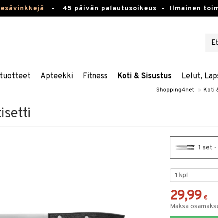
kesävinkkejä
-
45 päivän palautusoikeus -
Ilmainen toim
tuotteet
Apteekki
Fitness
Koti & Sisustus
Lelut, Lap
Shopping4net
»
Koti 
isetti
1 set -
29,99
€
Maksa osamaksul