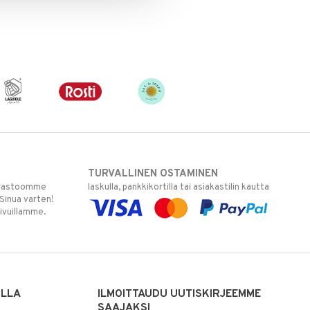
TURVALLINEN OSTAMINEN
varastoomme
laskulla, pankkikortilla tai asiakastilin kautta
 Sinua varten!
sivuillamme.
ILLA
ILMOITTAUDU UUTISKIRJEEMME
SAAJAKSI