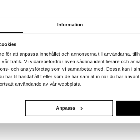
a löydöt kotiin!
isuuteen tehdä löytöjä suuresta ALEstamme. Juuri
mme suuren valikoiman jännittäviä tuotteita
Information
a hinnoilla!
massa 31.8.2026 asti mutta ole nopea -
otteesi voivat päästä loppumaan!
cookies
i ale-löydöt »
e för att anpassa innehållet och annonserna till användarna, tillh
vår trafik. Vi vidarebefordrar även sådana identifierare och anna
nnons- och analysföretag som vi samarbetar med. Dessa kan i sin
Ideal Provenc
intisetti, joka auttaa sinua leikkaamaan lihaa tai
har tillhandahållit eller som de har samlat in när du har använt
leipäveitsi
. Veitsen terä on valmistettu X50CrMoV15-teräksestä.
LION SABATIER
ortsatt användande av vår webbplats.
alista, joka on kestävä ja pitkäikäinen. Sisältää
129,16
sen.
€
Anpassa