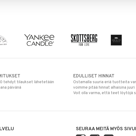
MITUKSET
EDULLISET HINNAT
00 tehdyt tilaukset lähetetään
Ostamalla suuria eriä tuotteita 
mana päivänä
voimme pitää hinnat alhaisina juuri
Voit olla varma, että teet löytöjä 
LVELU
SEURAA MEITÄ MYÖS SIVU