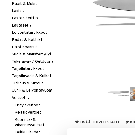
Kupit & Mukit
Kahvi, Tee & Espresso
Lasit
Leivänpaahtimet
Lasten keittiö
Mixerit &
Juoma- & Cocktailasit
Sähkövatkaimet
Lautaset
Juomalasit
Muut koneet
Leivontatarvikkeet
Olutlasit
Asetit
Vedenkeittimet
Padat & Kattilat
Shamppanjalasit
Ruokalautaset
Paistinpannut
Snapsi- & Aveclasit
Syvät lautaset
Suola & Maustemyllyt
Viinilasit
Take away / Outdoor
Whiskey- & Konjakkilasit
Tarjoilutarvikkeet
Eväslaatikot
Tarjoiluvadit & Kulhot
Pullot
Tiskaus & Siivous
Termoskannut
Uuni- & Leivontavuoat
Termosmukit
Veitset
Erityisveitset
Keittiöveitset
Kuorinta- &
LISÄÄ TOIVELISTALLE
KI
Vihannesveitset
Leikkuulaudat