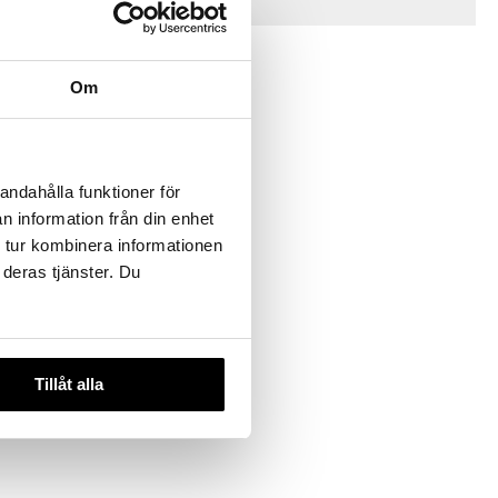
Vinkkejä sinulle
Om
andahålla funktioner för
n information från din enhet
 tur kombinera informationen
e
 deras tjänster. Du
Tillåt alla