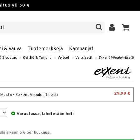
itus yli 50 €
si & Vauva
Tuotemerkkejä
Kampanjat
& Sisustus
»
Keittiö & Tarjoilu
»
Veitset
»
Veitsisetit
»
Exxent Viipalointisetti
29,99 €
 Musta - Exxent Viipalointisetti
Varastossa, lähetetään heti
la alkaen 6 € per kuukausi.