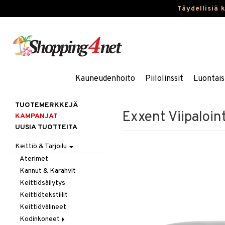
Täydellisiä 
Kauneudenhoito
Piilolinssit
Luontais
TUOTEMERKKEJÄ
Exxent Viipaloint
KAMPANJAT
UUSIA TUOTTEITA
Keittiö & Tarjoilu
Aterimet
Kannut & Karahvit
Keittiösäilytys
Keittiötekstiilit
Keittiövälineet
Kodinkoneet