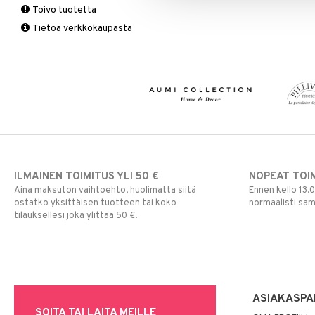
Toivo tuotetta
Matot
Puutarhavälineet
Valaistustarvikkeet
Seinäkoristeet
Piensäilytys & Korit
Lakanasetit
Pöytälamput
Tietoa verkkokaupasta
Viltit & Peitteet
Ruukut
Vaasit
Lakanat & Tyynyliinat
Ulkoilmaelämä
Tyynyt & Peitot
Ulkovalaistus
ILMAINEN TOIMITUS YLI 50 €
NOPEAT TOI
Aina maksuton vaihtoehto, huolimatta siitä
Ennen kello 13.
ostatko yksittäisen tuotteen tai koko
normaalisti sa
tilauksellesi joka ylittää 50 €.
ASIAKASPA
SOITA TAI LAITA MEILLE