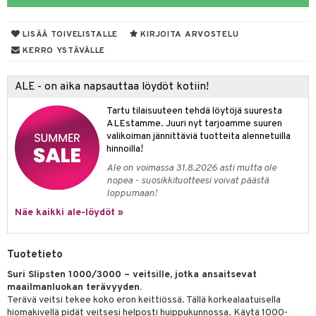
tyisveitset
LISÄÄ TOIVELISTALLE
KIRJOITA ARVOSTELU
ttiöveitset
KERRO YSTÄVÄLLE
rinta- & Vihannesveitset
ALE - on aika napsauttaa löydöt kotiin!
kkuulaudat
Tartu tilaisuuteen tehdä löytöjä suuresta
päveitset
ALEstamme. Juuri nyt tarjoamme suuren
valikoiman jännittäviä tuotteita alennetuilla
tsenteroittimet
hinnoilla!
tsisetit
Ale on voimassa 31.8.2026 asti mutta ole
nopea - suosikkituotteesi voivat päästä
tsitarvikkeet
loppumaan!
Näe kaikki ale-löydöt »
& Baaritarvikkeet
ktroniikka
Tuotetieto
one
Suri Slipsten 1000/3000 – veitsille, jotka ansaitsevat
maailmanluokan terävyyden.
uone
uoneen sisustus
Terävä veitsi tekee koko eron keittiössä. Tällä korkealaatuisella
hiomakivellä pidät veitsesi helposti huippukunnossa. Käytä 1000-