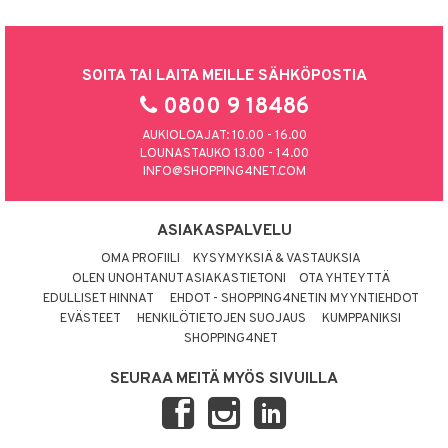
SOITA TAI LAITA MEILLE SÄHKÖPOSTIA
0800 9 18486
AUKIOLOAJAT: 10.00 - 16.00
LOUNASTAUKO 13.00 - 14.00
INFO@SHOPPING4NET.COM
ASIAKASPALVELU
OMA PROFIILI
KYSYMYKSIÄ & VASTAUKSIA
OLEN UNOHTANUT ASIAKASTIETONI
OTA YHTEYTTÄ
EDULLISET HINNAT
EHDOT - SHOPPING4NETIN MYYNTIEHDOT
EVÄSTEET
HENKILÖTIETOJEN SUOJAUS
KUMPPANIKSI
SHOPPING4NET
SEURAA MEITÄ MYÖS SIVUILLA