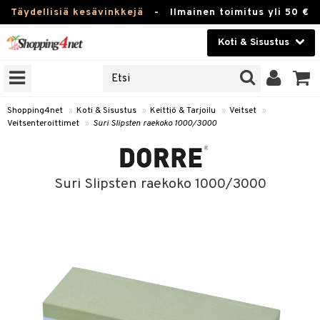
Täydellisiä kesävinkkejä
-
Ilmainen toimitus yli 50 €
Koti & Sisustus
ERKKEJÄ
Kauneudenhoito
JAT
UOTTEITA
Piilolinssit
Shopping4net
»
Koti & Sisustus
»
Keittiö & Tarjoilu
»
Veitset
»
Veitsenteroittimet
»
Suri Slipsten raekoko 1000/3000
Luontaistuotteet
 Tarjoilu
Apteekki
et
Suri Slipsten raekoko 1000/3000
 & Karahvit
Fitness
säilytys
Koti & Sisustus
ekstiilit
Lelut, Lapsi & Vauva
välineet
Tuotemerkkejä
oneet
Kampanjat
vi, Tee & Espresso
 Mukit