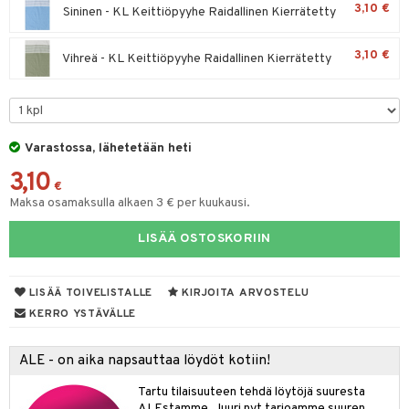
3,10 €
Sininen - KL Keittiöpyyhe Raidallinen Kierrätetty
tyisveitset
& Baaritarvikkeet
3,10 €
Vihreä - KL Keittiöpyyhe Raidallinen Kierrätetty
ttiöveitset
ktroniikka
rinta- & Vihannesveitset
one
kkuulaudat
uone
uoneen sisustus
Varastossa, lähetetään heti
päveitset
one
oneen tarvikkeita
oneen koristelu
3,10
tsenteroittimet
€
a
oneen tekstiilit
 huonekalut
& Saalit
Maksa osamaksulla alkaen 3 € per kuukausi.
tsisetit
 lamput
tyynyt
LISÄÄ OSTOSKORIIN
tsitarvikkeet
uoneen säilytys
t
it & Koukut
anasetit
uoneen tekstiilit
uotteet
risteet
LISÄÄ TOIVELISTALLE
KIRJOITA ARVOSTELU
KERRO YSTÄVÄLLE
anat & Tyynyliinat
ttöön
lytys
elu
 tekstiilit
nyt & Peitot
kut
mot & Veistokset
s
iköt & Lyhdyt
tyynyt
 Grillaustarvikkeet
ALE - on aika napsauttaa löydöt kotiin!
nsäilytys & Korit
lot
huonekalut
oneen tekstiilit
 & hyönteissuoja
iköt & Lyhdyt
Tartu tilaisuuteen tehdä löytöjä suuresta
spalvelu
ALEstamme. Juuri nyt tarjoamme suuren