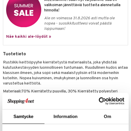
jat
s & Hyllyt
timet
lot
valikoiman jännittäviä tuotteita alennetuilla
ksiä & vastauksia
hinnoilla!
al Art
karit & Koukut
ynttilät
n ruokinta
mput
tuotetta
Ale on voimassa 31.8.2026 asti mutta ole
ukut
lyt
tolamput
oneen tekstiilit
aistus
nopea - suosikkituotteesi voivat päästä
 verkkokaupasta
loppumaan!
näkoristeet
nsäilytys & Korit
tälamput
anasetit
avälineet
ustarvikkeet
Näe kaikki ale-löydöt »
sit
anat & Tyynyliinat
 Peitteet
nyt & Peitot
maelämä
Tuotetieto
Rustiikki keittiöpyyhe kierrätetystä materiaalista, joka yhdistää
aistus
kulutuskestävyyden luonnolliseen tuntumaan. Ruudullinen kudos antaa
klassisen ilmeen, joka sopii sekä maalaistyylisiin että moderneihin
koteihin. Nopea kuivuminen, imukykyinen ja luonnollinen osa hyvin
varusteltua keittiötä.
Materiaali:70% Kierrätetty puuvilla, 30% Kierrätetty polyesteri
Paino:200 g/m²
Mitat:86 x 160 cm
Samtycke
Information
Om
Tuotenumero
IUD85-1-GA