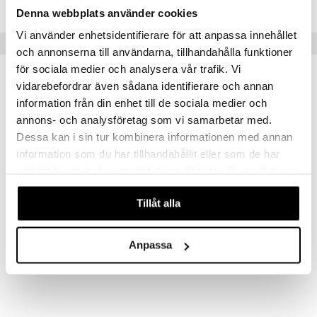
Denna webbplats använder cookies
Vi använder enhetsidentifierare för att anpassa innehållet
Suositut tuotteet
och annonserna till användarna, tillhandahålla funktioner
för sociala medier och analysera vår trafik. Vi
vidarebefordrar även sådana identifierare och annan
information från din enhet till de sociala medier och
annons- och analysföretag som vi samarbetar med.
Dessa kan i sin tur kombinera informationen med annan
information som du har tillhandahållit eller som de har
samlat in när du har använt deras tjänster. Du godkänner
våra cookies vid fortsatt användande av vår webbplats.
Saatavana useana vaihtoehtona
Saatavana useana vaihtoehtona
Tillåt alla
KL Keittiöpyyhe Ruudullinen Kierrätetty
KL Keittiöpyyhe Raidallinen Kierrätetty
KOSTA LINNEWÄFVERI
KOSTA LINNEWÄFVERI
Anpassa
3,10
3,10
€
€