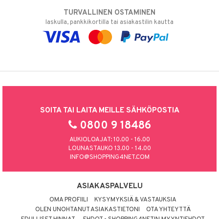
TURVALLINEN OSTAMINEN
laskulla, pankkikortilla tai asiakastilin kautta
SOITA TAI LAITA MEILLE SÄHKÖPOSTIA
0800 9 18486
AUKIOLOAJAT: 10.00 - 16.00
LOUNASTAUKO 13.00 - 14.00
INFO@SHOPPING4NET.COM
ASIAKASPALVELU
OMA PROFIILI
KYSYMYKSIÄ & VASTAUKSIA
OLEN UNOHTANUT ASIAKASTIETONI
OTA YHTEYTTÄ