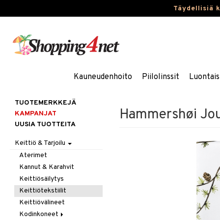
Täydellisiä 
Kauneudenhoito
Piilolinssit
Luontais
TUOTEMERKKEJÄ
Hammershøi Joul
KAMPANJAT
UUSIA TUOTTEITA
Keittiö & Tarjoilu
Aterimet
Kannut & Karahvit
Keittiösäilytys
Keittiötekstiilit
Keittiövälineet
Kodinkoneet