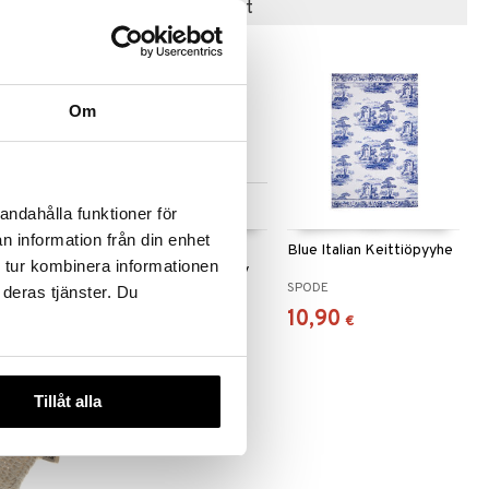
Suositut tuotteet
Om
 useana
Saatavana useana
andahålla funktioner för
htona
vaihtoehtona
n information från din enhet
yhe
KL Keittiöpyyhe
Blue Italian Keittiöpyyhe
 tur kombinera informationen
errätetty
Raidallinen Kierrätetty
ÄFVERI
KOSTA LINNEWÄFVERI
SPODE
 deras tjänster. Du
3,10
10,90
€
€
Tillåt alla