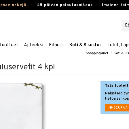
kesävinkkejä
-
45 päivän palautusoikeus -
Ilmainen toim
tuotteet
Apteekki
Fitness
Koti & Sisustus
Lelut, Lap
Shopping4net
»
Koti & Si
uservetit 4 kpl
Tätä tuotetta
Rekisteröityn
tietoa sähköp
SEURAA