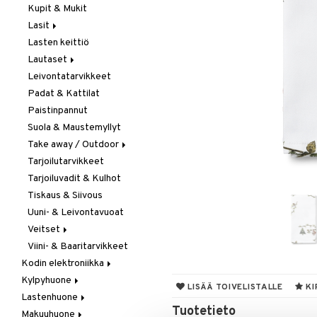
Kupit & Mukit
Kahvi, Tee & Espresso
Lasit
Leivänpaahtimet
Lasten keittiö
Mixerit &
Juoma- & Cocktailasit
Sähkövatkaimet
Lautaset
Juomalasit
Muut koneet
Leivontatarvikkeet
Olutlasit
Asetit
Vedenkeittimet
Padat & Kattilat
Shamppanjalasit
Ruokalautaset
Paistinpannut
Snapsi- & Aveclasit
Syvät lautaset
Suola & Maustemyllyt
Viinilasit
Take away / Outdoor
Whiskey- & Konjakkilasit
Tarjoilutarvikkeet
Eväslaatikot
Tarjoiluvadit & Kulhot
Pullot
Tiskaus & Siivous
Termoskannut
Uuni- & Leivontavuoat
Termosmukit
Veitset
Viini- & Baaritarvikkeet
Erityisveitset
Kodin elektroniikka
Keittiöveitset
Kylpyhuone
Ääni
Kuorinta- &
LISÄÄ TOIVELISTALLE
KI
Vihannesveitset
Lastenhuone
Kylpyhuoneen sisustus
Tuotetieto
Leikkuulaudat
Makuuhuone
Kylpyhuoneen tarvikkeita
Kylpyhuoneen koristelu