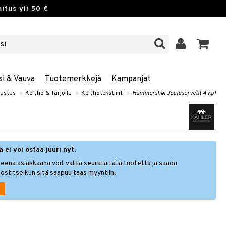
itus yli 50 €
si & Vauva
Tuotemerkkejä
Kampanjat
sustus
»
Keittiö & Tarjoilu
»
Keittiötekstiilit
»
Hammershøi Jouluservetit 4 kpl
 ei voi ostaa juuri nyt.
eenä asiakkaana voit valita seurata tätä tuotetta ja saada
ostitse kun sitä saapuu taas myyntiin.