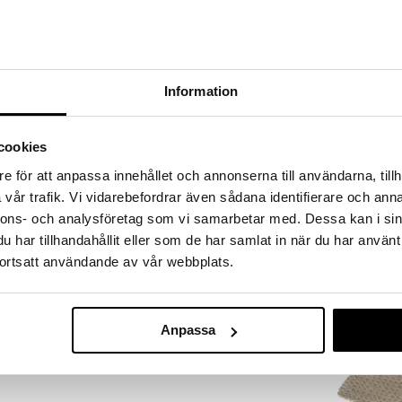
saanut lisäkseen kauniin pakkauksen sisältäen 4
on joulukoristelu, sisältäen mm. joulusydämen,
umpuja ja lumiukkoja, kun taas vihreät kuuset antavat
uluservetit luovat joulutunnelmaa koko pöytään ja ne
en että Christmas Hammershøi -astiaston kanssa.
Information
cookies
Saatavana
e för att anpassa innehållet och annonserna till användarna, tillh
vaihtoe
vår trafik. Vi vidarebefordrar även sådana identifierare och anna
KL Keittiöpy
nnons- och analysföretag som vi samarbetar med. Dessa kan i sin
Ruudullinen Ki
KOSTA LINNEW
har tillhandahållit eller som de har samlat in när du har använt
3,10
ortsatt användande av vår webbplats.
€
Anpassa