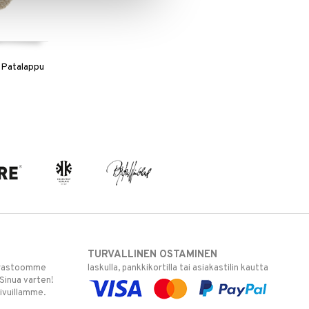
 Patalappu
TURVALLINEN OSTAMINEN
varastoomme
laskulla, pankkikortilla tai asiakastilin kautta
 Sinua varten!
sivuillamme.