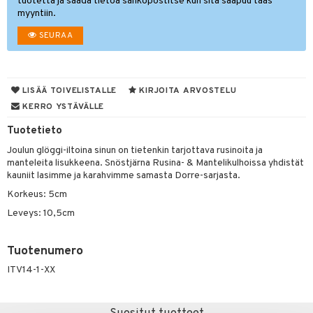
tuotetta ja saada tietoa sähköpostitse kun sitä saapuu taas
myyntiin.
tyisveitset
& Baaritarvikkeet
SEURAA
ttiöveitset
ktroniikka
rinta- & Vihannesveitset
one
LISÄÄ TOIVELISTALLE
KIRJOITA ARVOSTELU
kkuulaudat
uone
uoneen sisustus
KERRO YSTÄVÄLLE
päveitset
one
oneen tarvikkeita
oneen koristelu
Tuotetieto
tsenteroittimet
a
oneen tekstiilit
 huonekalut
& Saalit
Joulun glöggi-iltoina sinun on tietenkin tarjottava rusinoita ja
manteleita lisukkeena. Snöstjärna Rusina- & Mantelikulhoissa yhdistät
tsisetit
 lamput
tyynyt
kauniit lasimme ja karahvimme samasta Dorre-sarjasta.
tsitarvikkeet
Korkeus: 5cm
uoneen säilytys
t
it & Koukut
Leveys: 10,5cm
anasetit
uoneen tekstiilit
uotteet
risteet
anat & Tyynyliinat
ttöön
lytys
elu
 tekstiilit
Tuotenumero
nyt & Peitot
kut
mot & Veistokset
s
iköt & Lyhdyt
tyynyt
 Grillaustarvikkeet
ITV14-1-XX
nsäilytys & Korit
lot
huonekalut
oneen tekstiilit
 & hyönteissuoja
iköt & Lyhdyt
spalvelu