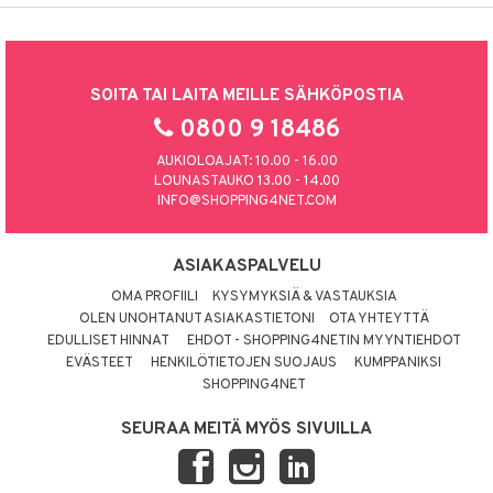
SOITA TAI LAITA MEILLE SÄHKÖPOSTIA
0800 9 18486
AUKIOLOAJAT: 10.00 - 16.00
LOUNASTAUKO 13.00 - 14.00
INFO@SHOPPING4NET.COM
ASIAKASPALVELU
OMA PROFIILI
KYSYMYKSIÄ & VASTAUKSIA
OLEN UNOHTANUT ASIAKASTIETONI
OTA YHTEYTTÄ
EDULLISET HINNAT
EHDOT - SHOPPING4NETIN MYYNTIEHDOT
EVÄSTEET
HENKILÖTIETOJEN SUOJAUS
KUMPPANIKSI
SHOPPING4NET
SEURAA MEITÄ MYÖS SIVUILLA