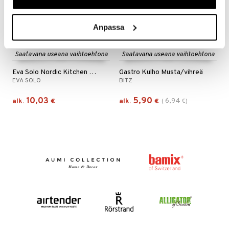
Anpassa
Saatavana useana vaihtoehtona
Saatavana useana vaihtoehtona
Eva Solo Nordic Kitchen Kulho
Gastro Kulho Musta/vihreä
EVA SOLO
BITZ
10,03
5,90
6,94
alk.
€
alk.
€
(
€
)