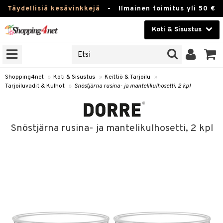
Täydellisiä kesävinkkejä
-
Ilmainen toimitus yli 50 €
Koti & Sisustus
ERKKEJÄ
Kauneudenhoito
JAT
UOTTEITA
Piilolinssit
Shopping4net
»
Koti & Sisustus
»
Keittiö & Tarjoilu
»
Tarjoiluvadit & Kulhot
»
Snöstjärna rusina- ja mantelikulhosetti, 2 kpl
Luontaistuotteet
 Tarjoilu
Apteekki
et
Snöstjärna rusina- ja mantelikulhosetti, 2 kpl
 & Karahvit
Fitness
säilytys
Koti & Sisustus
ekstiilit
Lelut, Lapsi & Vauva
välineet
Tuotemerkkejä
oneet
Kampanjat
vi, Tee & Espresso
 Mukit