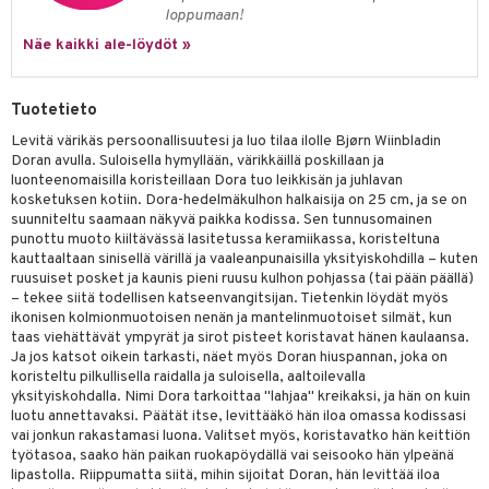
jat
s & Hyllyt
n ruokinta
lot
loppumaan!
ksiä & vastauksia
al Art
karit & Koukut
Näe kaikki ale-löydöt »
ynttilät
mput
tuotetta
ukut
lyt
tolamput
oneen tekstiilit
avälineet
aistus
 verkkokaupasta
Tuotetieto
näkoristeet
nsäilytys & Korit
tälamput
anasetit
ustarvikkeet
Levitä värikäs persoonallisuutesi ja luo tilaa ilolle Bjørn Wiinbladin
sit
anat & Tyynyliinat
 Peitteet
maelämä
Doran avulla. Suloisella hymyllään, värikkäillä poskillaan ja
luonteenomaisilla koristeillaan Dora tuo leikkisän ja juhlavan
nyt & Peitot
aistus
kosketuksen kotiin. Dora-hedelmäkulhon halkaisija on 25 cm, ja se on
suunniteltu saamaan näkyvä paikka kodissa. Sen tunnusomainen
punottu muoto kiiltävässä lasitetussa keramiikassa, koristeltuna
kauttaaltaan sinisellä värillä ja vaaleanpunaisilla yksityiskohdilla – kuten
ruusuiset posket ja kaunis pieni ruusu kulhon pohjassa (tai pään päällä)
– tekee siitä todellisen katseenvangitsijan. Tietenkin löydät myös
ikonisen kolmionmuotoisen nenän ja mantelinmuotoiset silmät, kun
taas viehättävät ympyrät ja sirot pisteet koristavat hänen kaulaansa.
Ja jos katsot oikein tarkasti, näet myös Doran hiuspannan, joka on
koristeltu pilkullisella raidalla ja suloisella, aaltoilevalla
yksityiskohdalla. Nimi Dora tarkoittaa "lahjaa" kreikaksi, ja hän on kuin
luotu annettavaksi. Päätät itse, levittääkö hän iloa omassa kodissasi
vai jonkun rakastamasi luona. Valitset myös, koristavatko hän keittiön
työtasoa, saako hän paikan ruokapöydällä vai seisooko hän ylpeänä
lipastolla. Riippumatta siitä, mihin sijoitat Doran, hän levittää iloa