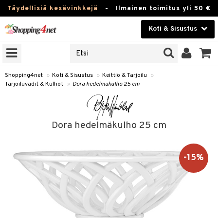
Täydellisiä kesävinkkejä
-
Ilmainen toimitus yli 50 €
Koti & Sisustus
ERKKEJÄ
Kauneudenhoito
JAT
UOTTEITA
Piilolinssit
Shopping4net
»
Koti & Sisustus
»
Keittiö & Tarjoilu
»
Tarjoiluvadit & Kulhot
»
Dora hedelmäkulho 25 cm
Luontaistuotteet
 Tarjoilu
Apteekki
et
Dora hedelmäkulho 25 cm
 & Karahvit
Fitness
säilytys
Koti & Sisustus
-15%
ekstiilit
Lelut, Lapsi & Vauva
välineet
Tuotemerkkejä
oneet
Kampanjat
vi, Tee & Espresso
 Mukit