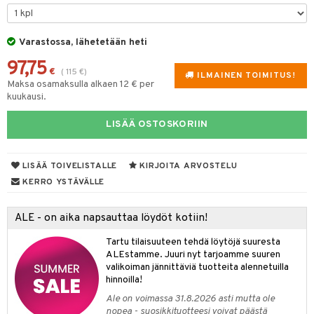
tyisveitset
& Baaritarvikkeet
Varastossa, lähetetään heti
ttiöveitset
ktroniikka
97,75
rinta- & Vihannesveitset
€
(
115
€
)
one
ILMAINEN TOIMITUS!
Maksa osamaksulla alkaen 12 € per
kkuulaudat
kuukausi.
uone
uoneen sisustus
päveitset
one
oneen tarvikkeita
oneen koristelu
LISÄÄ OSTOSKORIIN
tsenteroittimet
a
oneen tekstiilit
 huonekalut
& Saalit
tsisetit
LISÄÄ TOIVELISTALLE
KIRJOITA ARVOSTELU
 lamput
tyynyt
KERRO YSTÄVÄLLE
tsitarvikkeet
uoneen säilytys
t
it & Koukut
ALE - on aika napsauttaa löydöt kotiin!
anasetit
uoneen tekstiilit
uotteet
risteet
Tartu tilaisuuteen tehdä löytöjä suuresta
anat & Tyynyliinat
ttöön
lytys
elu
 tekstiilit
ALEstamme. Juuri nyt tarjoamme suuren
valikoiman jännittäviä tuotteita alennetuilla
nyt & Peitot
kut
mot & Veistokset
s
iköt & Lyhdyt
tyynyt
 Grillaustarvikkeet
hinnoilla!
nsäilytys & Korit
lot
huonekalut
oneen tekstiilit
timet
iköt & Lyhdyt
Ale on voimassa 31.8.2026 asti mutta ole
spalvelu
nopea - suosikkituotteesi voivat päästä