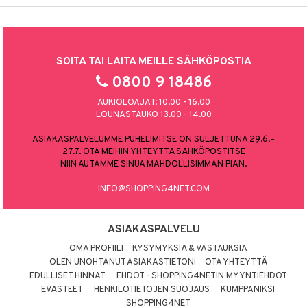
SOITA TAI LAITA MEILLE SÄHKÖPOSTIA
0800 9 18486
AUKIOLOAJAT: 10.00 - 16.00
LOUNASTAUKO 13.00 - 14.00
ASIAKASPALVELUMME PUHELIMITSE ON SULJETTUNA 29.6.–
27.7. OTA MEIHIN YHTEYTTÄ SÄHKÖPOSTITSE
NIIN AUTAMME SINUA MAHDOLLISIMMAN PIAN.
INFO@SHOPPING4NET.COM
ASIAKASPALVELU
OMA PROFIILI
KYSYMYKSIÄ & VASTAUKSIA
OLEN UNOHTANUT ASIAKASTIETONI
OTA YHTEYTTÄ
EDULLISET HINNAT
EHDOT - SHOPPING4NETIN MYYNTIEHDOT
EVÄSTEET
HENKILÖTIETOJEN SUOJAUS
KUMPPANIKSI
SHOPPING4NET