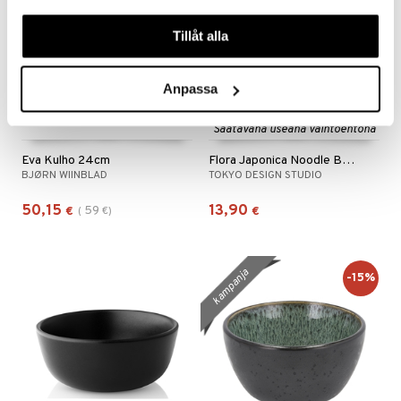
våra cookies vid fortsatt användande av vår webbplats.
Tillåt alla
Anpassa
Saatavana useana vaihtoehtona
Eva Kulho 24cm
Flora Japonica Noodle Bowl 20.3cm
BJØRN WIINBLAD
TOKYO DESIGN STUDIO
50,15
13,90
59
€
(
€
)
€
kampanja
-15%