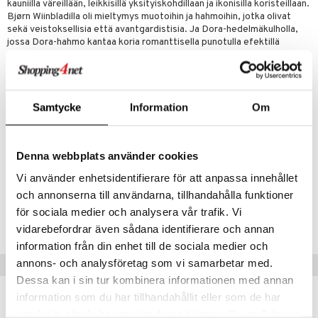
kauniilla väreillään, leikkisillä yksityiskohdillaan ja ikonisilla koristeillaan.
Bjørn Wiinbladilla oli mieltymys muotoihin ja hahmoihin, jotka olivat
sekä veistoksellisia että avantgardistisia. Ja Dora-hedelmäkulholla,
jossa Dora-hahmo kantaa koria romanttisella punotulla efektillä
päässään, saat ainutlaatuisen designikonin, jonka ilmeikkäät koristeet
ovat saaneet inspiraationsa Bjørn Wiinbladin alkuperäisistä
taideteoksista. Iloinen ja unelmoiva Dora levittää elämää ja
persoonallisuutta sisustukseen runollisella ilmaisullaan ja eloisilla
väreillään.
Samtycke
Information
Om
Koko:
Korkeus 20,50 cm
Denna webbplats använder cookies
Halkaisija 25 cm
Vi använder enhetsidentifierare för att anpassa innehållet
och annonserna till användarna, tillhandahålla funktioner
Tuotenumero
för sociala medier och analysera vår trafik. Vi
IUA41-1-BL
vidarebefordrar även sådana identifierare och annan
information från din enhet till de sociala medier och
annons- och analysföretag som vi samarbetar med.
Suositut tuotteet
Dessa kan i sin tur kombinera informationen med annan
information som du har tillhandahållit eller som de har
kampanja
-15%
samlat in när du har använt deras tjänster. Du godkänner