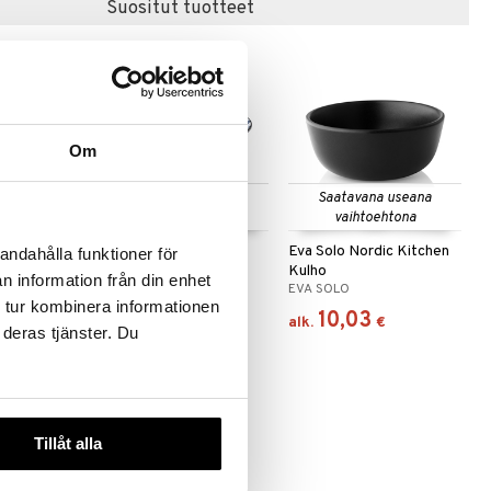
Suositut tuotteet
-15%
Om
Saatavana useana
Saatavana useana
vaihtoehtona
vaihtoehtona
cm
Flora Japonica Noodle
Eva Solo Nordic Kitchen
andahålla funktioner för
Bowl 20.3cm
Kulho
n information från din enhet
AD
TOKYO DESIGN STUDIO
EVA SOLO
 tur kombinera informationen
13,90
10,03
9
€
)
€
alk.
€
 deras tjänster. Du
-15%
Tillåt alla