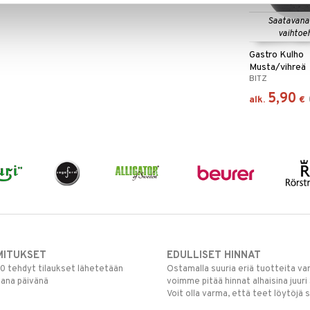
Saatavana
vaihtoe
Gastro Kulho
Musta/vihreä
BITZ
5,90
alk.
€
MITUKSET
EDULLISET HINNAT
00 tehdyt tilaukset lähetetään
Ostamalla suuria eriä tuotteita 
mana päivänä
voimme pitää hinnat alhaisina juuri
Voit olla varma, että teet löytöjä 