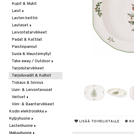
Kupit & Mukit
Kahvi, Tee & Espresso
Lasit
Leivänpaahtimet
Lasten keittiö
Mixerit &
Juoma- & Cocktailasit
Sähkövatkaimet
Lautaset
Juomalasit
Muut koneet
Leivontatarvikkeet
Olutlasit
Asetit
Vedenkeittimet
Padat & Kattilat
Shamppanjalasit
Ruokalautaset
Paistinpannut
Snapsi- & Aveclasit
Syvät lautaset
Suola & Maustemyllyt
Viinilasit
Take away / Outdoor
Whiskey- & Konjakkilasit
Tarjoilutarvikkeet
Eväslaatikot
Tarjoiluvadit & Kulhot
Pullot
Tiskaus & Siivous
Termoskannut
Uuni- & Leivontavuoat
Termosmukit
Veitset
Viini- & Baaritarvikkeet
Erityisveitset
Kodin elektroniikka
Keittiöveitset
Kylpyhuone
Ääni
Kuorinta- &
LISÄÄ TOIVELISTALLE
KI
Vihannesveitset
Lastenhuone
Kylpyhuoneen sisustus
Leikkuulaudat
Makuuhuone
Kylpyhuoneen tarvikkeita
Kylpyhuoneen koristelu