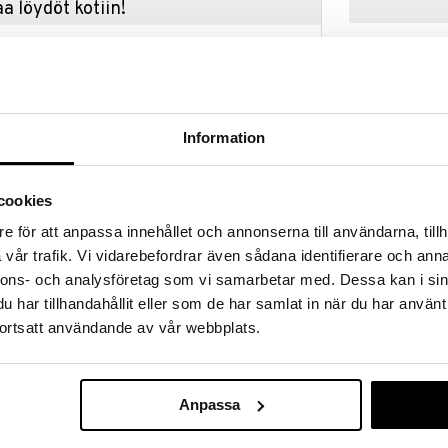
a löydöt kotiin!
isuuteen tehdä löytöjä suuresta ALEstamme. Juuri
mme suuren valikoiman jännittäviä tuotteita
kampanja
a hinnoilla!
massa 31.8.2026 asti mutta ole nopea -
otteesi voivat päästä loppumaan!
Information
i ale-löydöt »
cookies
Eva Kulho 24
e för att anpassa innehållet och annonserna till användarna, tillh
i paketoituja lahjoja luo nostalgisen joulun vanhoilla
vår trafik. Vi vidarebefordrar även sådana identifierare och anna
uistojen luomiseksi. Spoden Christmas Tree on yhtä
BJØRN WIINBL
 ja kuusi.
nnons- och analysföretag som vi samarbetar med. Dessa kan i sin
50,15
(
5
€
har tillhandahållit eller som de har samlat in när du har använt
ortsatt användande av vår webbplats.
kampanja
Anpassa