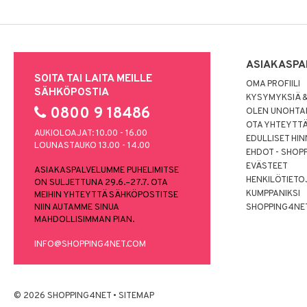
ASIAKASPA
SOITA TAI LAITA MEILLE
OMA PROFIILI
SÄHKÖPOSTIA
KYSYMYKSIÄ &
0800 9 18486
OLEN UNOHTAN
OTA YHTEYTT
AUKIOLOAJAT: 10.00 - 16.00
EDULLISET HI
LOUNASTAUKO 13.00 - 14.00
EHDOT - SHOP
EVÄSTEET
ASIAKASPALVELUMME PUHELIMITSE
HENKILÖTIETO
ON SULJETTUNA 29.6.–27.7. OTA
KUMPPANIKSI
MEIHIN YHTEYTTÄ SÄHKÖPOSTITSE
NIIN AUTAMME SINUA
SHOPPING4NE
MAHDOLLISIMMAN PIAN.
INFO@SHOPPING4NET.COM
© 2026 SHOPPING4NET
•
SITEMAP