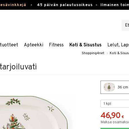
kesävinkkejä
-
45 päivän palautusoikeus -
Ilmainen toim
tuotteet
Apteekki
Fitness
Koti & Sisustus
Lelut, Lap
Shopping4net
»
Koti & Sisu
arjoiluvati
36 cm -
46,90
€
Maksa osamaksul