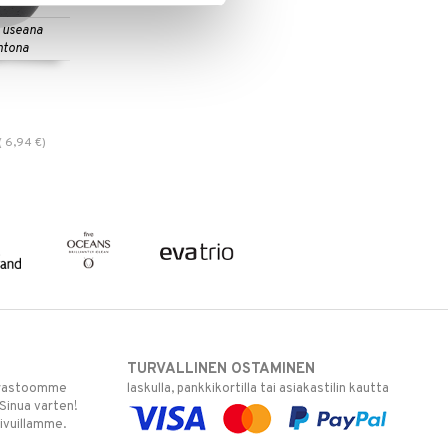
 useana
htona
(
6,94
€
)
TURVALLINEN OSTAMINEN
varastoomme
laskulla, pankkikortilla tai asiakastilin kautta
 Sinua varten!
sivuillamme.