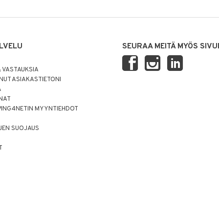
LVELU
SEURAA MEITÄ MYÖS SIVU
 VASTAUKSIA
UT ASIAKASTIETONI
Ä
NNAT
PING4NETIN MYYNTIEHDOT
JEN SUOJAUS
T