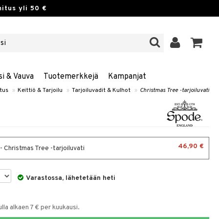
itus yli 50 €
si & Vauva
Tuotemerkkejä
Kampanjat
stus
»
Keittiö & Tarjoilu
»
Tarjoiluvadit & Kulhot
»
Christmas Tree -tarjoiluvati
46,90 €
 Christmas Tree -tarjoiluvati
Varastossa, lähetetään heti
la alkaen 7 € per kuukausi.