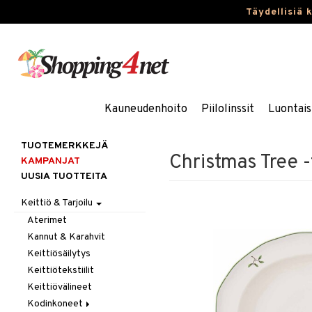
Täydellisiä 
Kauneudenhoito
Piilolinssit
Luontais
TUOTEMERKKEJÄ
Christmas Tree -t
KAMPANJAT
UUSIA TUOTTEITA
Keittiö & Tarjoilu
Aterimet
Kannut & Karahvit
Keittiösäilytys
Keittiötekstiilit
Keittiövälineet
Kodinkoneet