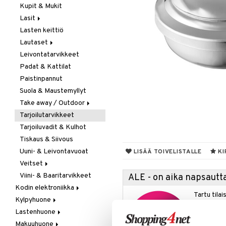
Kupit & Mukit
Kahvi, Tee & Espresso
Lasit
Leivänpaahtimet
Lasten keittiö
Mixerit &
Juoma- & Cocktailasit
Sähkövatkaimet
Lautaset
Juomalasit
Muut koneet
Leivontatarvikkeet
Olutlasit
Asetit
Vedenkeittimet
Padat & Kattilat
Shamppanjalasit
Ruokalautaset
Paistinpannut
Snapsi- & Aveclasit
Syvät lautaset
Suola & Maustemyllyt
Viinilasit
Take away / Outdoor
Whiskey- & Konjakkilasit
Tarjoilutarvikkeet
Eväslaatikot
Tarjoiluvadit & Kulhot
Pullot
Tiskaus & Siivous
Termoskannut
Uuni- & Leivontavuoat
Termosmukit
LISÄÄ TOIVELISTALLE
KI
Veitset
Viini- & Baaritarvikkeet
Erityisveitset
ALE - on aika napsautta
Kodin elektroniikka
Keittiöveitset
Tartu tila
Kylpyhuone
Ääni
Kuorinta- &
nyt tarjoa
Vihannesveitset
Lastenhuone
Kylpyhuoneen sisustus
alennetuill
Leikkuulaudat
Makuuhuone
Kylpyhuoneen tarvikkeita
Kylpyhuoneen koristelu