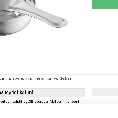
RJOITA ARVOSTELU
KERRO YSTÄVÄLLE
a löydöt kotiin!
isuuteen tehdä löytöjä suuresta ALEstamme. Juuri
mme suuren valikoiman jännittäviä tuotteita
a hinnoilla!