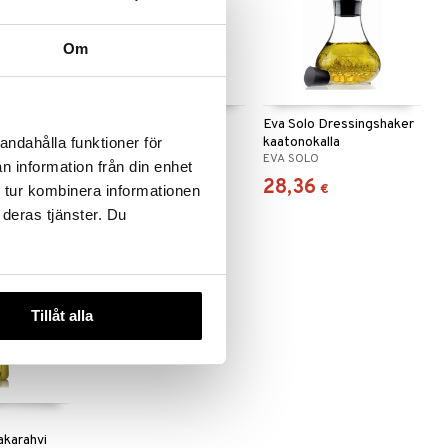
Om
 useana
htona
Dian Dippikulhot 6 kpl
Eva Solo Dressingshaker
kaatonokalla
andahålla funktioner för
DORRE
EVA SOLO
n information från din enhet
10,99
28,36
(
11,99
€
)
€
€
€
 tur kombinera informationen
 deras tjänster. Du
Tillåt alla
kakarahvi