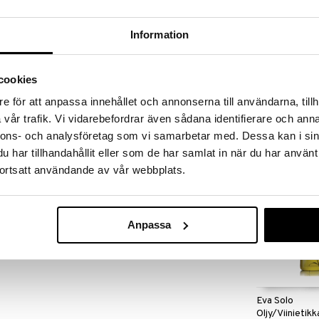
massa 31.8.2026 asti mutta ole nopea -
otteesi voivat päästä loppumaan!
i ale-löydöt »
Information
Saatavana
vaihtoe
cookies
Morris & Co
isesti fonduepataasi lämmitykseen.
Pöytätabletti
e för att anpassa innehållet och annonserna till användarna, tillh
SPODE
vår trafik. Vi vidarebefordrar även sådana identifierare och anna
39,90
alk.
nnons- och analysföretag som vi samarbetar med. Dessa kan i sin
har tillhandahållit eller som de har samlat in när du har använt
ortsatt användande av vår webbplats.
Anpassa
Eva Solo
Oljy/Viinietik