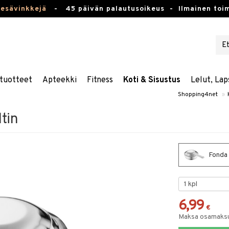
kesävinkkejä
-
45 päivän palautusoikeus -
Ilmainen toim
tuotteet
Apteekki
Fitness
Koti & Sisustus
Lelut, Lap
Shopping4net
»
tin
Fonda 
6,99
€
Maksa osamaksul