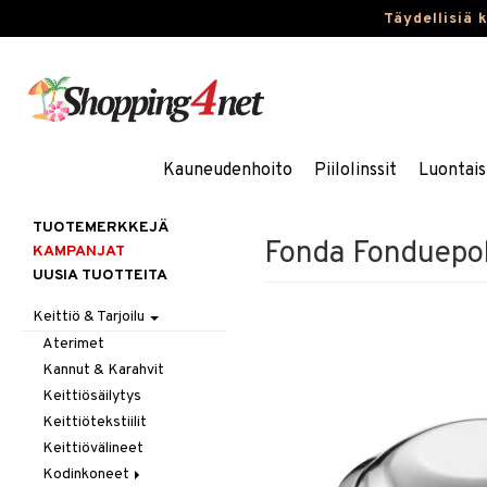
Täydellisiä 
Kauneudenhoito
Piilolinssit
Luontais
TUOTEMERKKEJÄ
Fonda Fonduepol
KAMPANJAT
UUSIA TUOTTEITA
Keittiö & Tarjoilu
Aterimet
Kannut & Karahvit
Keittiösäilytys
Keittiötekstiilit
Keittiövälineet
Kodinkoneet