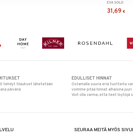
EVA SOLO
kaatonokalla
31,69
€
MITUKSET
EDULLISET HINNAT
00 tehdyt tilaukset lähetetään
Ostamalla suuria eriä tuotteita 
mana päivänä
voimme pitää hinnat alhaisina juuri
Voit olla varma, että teet löytöjä 
LVELU
SEURAA MEITÄ MYÖS SIVU