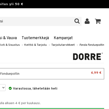
itus yli 50 €
si & Vauva
Tuotemerkkejä
Kampanjat
Koti & Sisustus
»
Keittiö & Tarjoilu
»
Tarjoilutarvikkeet
»
Fonda Fonduepoltin
6,99 €
Fonduepoltin
Varastossa, lähetetään heti
la alkaen 4 € per kuukausi.