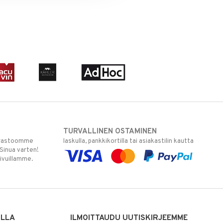
TURVALLINEN OSTAMINEN
varastoomme
laskulla, pankkikortilla tai asiakastilin kautta
 Sinua varten!
sivuillamme.
ILLA
ILMOITTAUDU UUTISKIRJEEMME