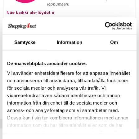
jat
s & Hyllyt
timet
lot
loppumaan!
ksiä & vastauksia
al Art
karit & Koukut
Näe kaikki ale-löydöt »
ynttilät
n ruokinta
mput
tuotetta
ukut
lyt
tolamput
oneen tekstiilit
aistus
 verkkokaupasta
Tuotetieto
näkoristeet
nsäilytys & Korit
tälamput
anasetit
avälineet
ustarvikkeet
Kählerin Hammershøi-sarjan palkittu kaunis teekannu on posliinia ja
Samtycke
Information
Om
tarjoaa mukavan, ylellisen ja kotoisan kupillisen teetä. Teekannussa on
sit
anat & Tyynyliinat
 Peitteet
elegantti ja nykyaikainen desing, siinä on messinkipäällysteinen kahva
ja ikoniset Hammershøi-uurteet. Lisäksi siinä on käytännöllinen
nyt & Peitot
maelämä
sisäänrakennettu teesihti perinteistä teen hauduttamista varten.
Denna webbplats använder cookies
Useita eri värejä.
aistus
Vi använder enhetsidentifierare för att anpassa innehållet
Koko: Leveys: 14,5 cm, korkeus: 15 cm
Tilavuus: 1,2 litraa
och annonserna till användarna, tillhandahålla funktioner
för sociala medier och analysera vår trafik. Vi
vidarebefordrar även sådana identifierare och annan
Tuotenumero
information från din enhet till de sociala medier och
IAT15-1-WI
annons- och analysföretag som vi samarbetar med.
Dessa kan i sin tur kombinera informationen med annan
Vinkkejä sinulle
information som du har tillhandahållit eller som de har
samlat in när du har använt deras tjänster. Du godkänner