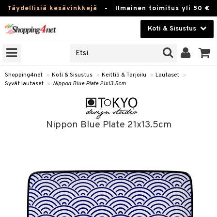
Täydellisiä kesävinkkejä
-
Ilmainen toimitus yli 50 €
Koti & Sisustus
ERKKEJÄ
Kauneudenhoito
JAT
UOTTEITA
Piilolinssit
Shopping4net
»
Koti & Sisustus
»
Keittiö & Tarjoilu
»
Lautaset
»
Syvät lautaset
»
Nippon Blue Plate 21x13.5cm
Luontaistuotteet
 Tarjoilu
Apteekki
et
Nippon Blue Plate 21x13.5cm
 & Karahvit
Fitness
säilytys
Koti & Sisustus
ekstiilit
Lelut, Lapsi & Vauva
välineet
Tuotemerkkejä
oneet
Kampanjat
vi, Tee & Espresso
 Mukit