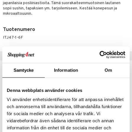
anat & Tyynyliinat
ttöön
lytys
elu
 tekstiilit
japanilaisia posliiniastioita. Tämä suorakaiteenmuotoinen lautanen
sopii sushin, tapaksien ym. tarjoilemiseen. Kestää konepesun ja
nyt & Peitot
kut
mot & Veistokset
s
iköt & Lyhdyt
tyynyt
 Grillaustarvikkeet
mikroaaltouunin.
nsäilytys & Korit
lot
huonekalut
oneen tekstiilit
 & hyönteissuoja
iköt & Lyhdyt
spalvelu
Tuotenumero
jat
s & Hyllyt
timet
lot
ksiä & vastauksia
ITJ47-1-6F
al Art
karit & Koukut
ynttilät
n ruokinta
mput
tuotetta
ukut
lyt
tolamput
oneen tekstiilit
aistus
Vinkkejä sinulle
 verkkokaupasta
näkoristeet
nsäilytys & Korit
tälamput
anasetit
avälineet
ustarvikkeet
Samtycke
Information
Om
sit
anat & Tyynyliinat
 Peitteet
nyt & Peitot
maelämä
Denna webbplats använder cookies
aistus
Vi använder enhetsidentifierare för att anpassa innehållet
och annonserna till användarna, tillhandahålla funktioner
för sociala medier och analysera vår trafik. Vi
vidarebefordrar även sådana identifierare och annan
Saatavana useana vaihtoehtona
Saatavana useana vaihtoehtona
information från din enhet till de sociala medier och
Mixed Bowls 12.7 cm
Mixed bowls 15x7 cm