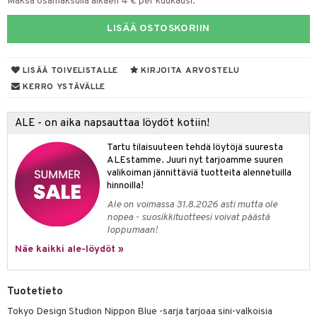
Maksa osamaksulla alkaen 4 € per kuukausi.
moskannut
 & Siivous
LISÄÄ OSTOSKORIIN
mosmukit
& Leivontavuoat
LISÄÄ TOIVELISTALLE
KIRJOITA ARVOSTELU
KERRO YSTÄVÄLLE
tyisveitset
& Baaritarvikkeet
ttiöveitset
ktroniikka
ALE - on aika napsauttaa löydöt kotiin!
rinta- & Vihannesveitset
one
Tartu tilaisuuteen tehdä löytöjä suuresta
ALEstamme. Juuri nyt tarjoamme suuren
kkuulaudat
uone
uoneen sisustus
valikoiman jännittäviä tuotteita alennetuilla
hinnoilla!
päveitset
one
oneen tarvikkeita
oneen koristelu
Ale on voimassa 31.8.2026 asti mutta ole
tsenteroittimet
nopea - suosikkituotteesi voivat päästä
a
oneen tekstiilit
 huonekalut
& Saalit
loppumaan!
tsisetit
 lamput
tyynyt
Näe kaikki ale-löydöt »
tsitarvikkeet
uoneen säilytys
t
it & Koukut
Tuotetieto
anasetit
uoneen tekstiilit
uotteet
risteet
Tokyo Design Studion Nippon Blue -sarja tarjoaa sini-valkoisia