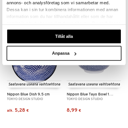
annons- och analysföretag som vi samarbetar med.
TOKYO DESIGN STUDIO
TOKYO DESIGN STUDIO
Dessa kan i sin tur kombinera informationen med annan
6,99
8,99
alk.
€
alk.
€
information som du har tillhandahållit eller som de har
samlat in när du har använt deras tjänster. Du godkänner
våra cookies vid fortsatt användande av vår webbplats.
Tillåt alla
Anpassa
Saatavana useana vaihtoehtona
Saatavana useana vaihtoehtona
Nippon Blue Dish 9.5 cm
Nippon Blue Tayo Bowl 15.2 cm
TOKYO DESIGN STUDIO
TOKYO DESIGN STUDIO
5,28
8,99
alk.
€
€