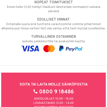
NOPEAT TOIMITUKSET
Ennen kello 13.00 tehdyt tilaukset lähetetään normaalisti samana
päivänä
EDULLISET HINNAT
Ostamalla suuria eriä tuotteita varastoomme voimme pitää hinnat
alhaisina juuri Sinua varten! Voit olla varma, että teet löytöjä sivuillamme.
TURVALLINEN OSTAMINEN
laskulla, pankkikortilla tai asiakastilin kautta
SOITA TAI LAITA MEILLE SÄHKÖPOSTIA
0800 9 18486
AUKIOLOAJAT: 10.00 - 16.00
LOUNASTAUKO 13.00 - 14.00