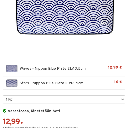
vänpaahtimet
erit & Sähkövatkaimet
ma- & Cocktailasit
keittiö
t koneet
malasit
et
enkeittimet
tlasit
tit
mppanjalasit
kalautaset
psi- & Aveclasit
ät lautaset
ilasit
atarvikkeet
12,99 €
Waves - Nippon Blue Plate 21x13.5cm
skey- & Konjakkilasit
 Kattilat
16 €
Stars - Nippon Blue Plate 21x13.5cm
pannut
& Maustemyllyt
way / Outdoor
Varastossa, lähetetään heti
slaatikot
utarvikkeet
12,99
€
lot
uvadit & Kulhot