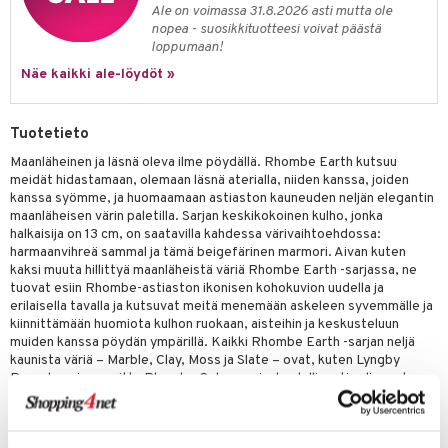
anat & Tyynyliinat
ttöön
lytys
elu
 tekstiilit
Ale on voimassa 31.8.2026 asti mutta ole
nopea - suosikkituotteesi voivat päästä
nyt & Peitot
kut
mot & Veistokset
s
iköt & Lyhdyt
tyynyt
 Grillaustarvikkeet
loppumaan!
nsäilytys & Korit
lot
Näe kaikki ale-löydöt »
huonekalut
oneen tekstiilit
 & hyönteissuoja
iköt & Lyhdyt
spalvelu
jat
s & Hyllyt
timet
lot
ksiä & vastauksia
Tuotetieto
al Art
karit & Koukut
ynttilät
n ruokinta
mput
tuotetta
Maanläheinen ja läsnä oleva ilme pöydällä. Rhombe Earth kutsuu
ukut
lyt
tolamput
meidät hidastamaan, olemaan läsnä aterialla, niiden kanssa, joiden
oneen tekstiilit
aistus
 verkkokaupasta
kanssa syömme, ja huomaamaan astiaston kauneuden neljän elegantin
näkoristeet
nsäilytys & Korit
tälamput
anasetit
avälineet
ustarvikkeet
maanläheisen värin paletilla. Sarjan keskikokoinen kulho, jonka
halkaisija on 13 cm, on saatavilla kahdessa värivaihtoehdossa:
sit
anat & Tyynyliinat
 Peitteet
harmaanvihreä sammal ja tämä beigefärinen marmori. Aivan kuten
kaksi muuta hillittyä maanläheistä väriä Rhombe Earth -sarjassa, ne
nyt & Peitot
maelämä
tuovat esiin Rhombe-astiaston ikonisen kohokuvion uudella ja
erilaisella tavalla ja kutsuvat meitä menemään askeleen syvemmälle ja
aistus
kiinnittämään huomiota kulhon ruokaan, aisteihin ja keskusteluun
muiden kanssa pöydän ympärillä. Kaikki Rhombe Earth -sarjan neljä
kaunista väriä – Marble, Clay, Moss ja Slate – ovat, kuten Lyngby
Porcelænsin suosittu Rhombe Color -sarja, huolellisesti valinneet
suunnittelijaduo Stilleben, johon kuuluvat Ditte Reckweg ja Jelena
Schou Nordentoft. Käytä eri Rhombe Earth -osia yhdessä
kattauksessasi ja anna erikokoisten lautasten kurkistaa toistensa