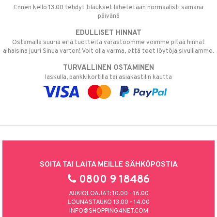
Ennen kello 13.00 tehdyt tilaukset lähetetään normaalisti samana
päivänä
EDULLISET HINNAT
Ostamalla suuria eriä tuotteita varastoomme voimme pitää hinnat
alhaisina juuri Sinua varten! Voit olla varma, että teet löytöjä sivuillamme.
TURVALLINEN OSTAMINEN
laskulla, pankkikortilla tai asiakastilin kautta
SOITA TAI LAITA MEILLE SÄHKÖPOSTIA
0800 9 18486
AUKIOLOAJAT: 10.00 - 16.00
LOUNASTAUKO 13.00 - 14.00
INFO@SHOPPING4NET.COM