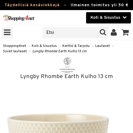
Täydellisiä kesävinkkejä
-
Ilmainen toimitus yli 50 €
Koti & Sisustus
ERKKEJÄ
Kauneudenhoito
JAT
UOTTEITA
Piilolinssit
Shopping4net
»
Koti & Sisustus
»
Keittiö & Tarjoilu
»
Lautaset
»
Syvät lautaset
»
Lyngby Rhombe Earth Kulho 13 cm
Luontaistuotteet
 Tarjoilu
Apteekki
et
Lyngby Rhombe Earth Kulho 13 cm
 & Karahvit
Fitness
säilytys
Koti & Sisustus
ekstiilit
Lelut, Lapsi & Vauva
välineet
Tuotemerkkejä
oneet
Kampanjat
vi, Tee & Espresso
 Mukit