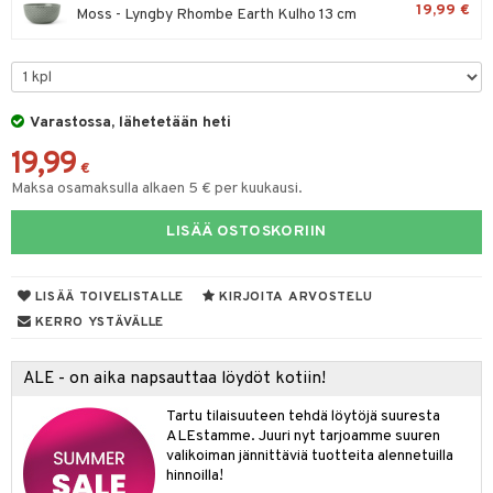
19,99 €
Moss - Lyngby Rhombe Earth Kulho 13 cm
moskannut
 & Siivous
mosmukit
& Leivontavuoat
Varastossa, lähetetään heti
tyisveitset
& Baaritarvikkeet
19,99
€
ttiöveitset
Maksa osamaksulla alkaen 5 € per kuukausi.
ktroniikka
rinta- & Vihannesveitset
one
LISÄÄ OSTOSKORIIN
kkuulaudat
uone
uoneen sisustus
LISÄÄ TOIVELISTALLE
KIRJOITA ARVOSTELU
päveitset
one
oneen tarvikkeita
oneen koristelu
KERRO YSTÄVÄLLE
tsenteroittimet
a
oneen tekstiilit
 huonekalut
& Saalit
tsisetit
ALE - on aika napsauttaa löydöt kotiin!
 lamput
tyynyt
tsitarvikkeet
Tartu tilaisuuteen tehdä löytöjä suuresta
uoneen säilytys
t
it & Koukut
ALEstamme. Juuri nyt tarjoamme suuren
valikoiman jännittäviä tuotteita alennetuilla
anasetit
uoneen tekstiilit
uotteet
risteet
hinnoilla!