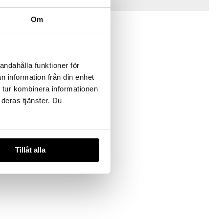
Vinkkejä sinulle
Om
andahålla funktioner för
n information från din enhet
 tur kombinera informationen
 deras tjänster. Du
anen 26cm
IGN
Tillåt alla