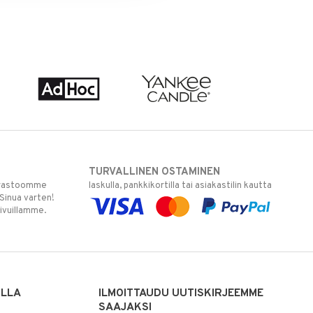
TURVALLINEN OSTAMINEN
varastoomme
laskulla, pankkikortilla tai asiakastilin kautta
 Sinua varten!
sivuillamme.
ILLA
ILMOITTAUDU UUTISKIRJEEMME
SAAJAKSI