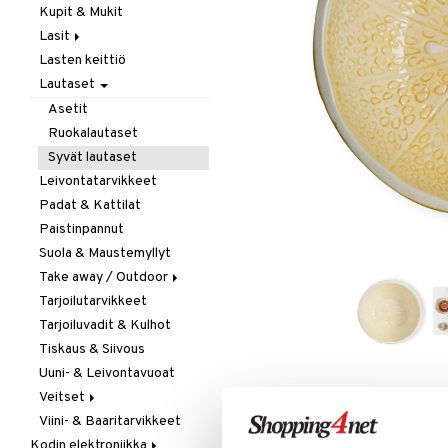
Kupit & Mukit
Kahvi, Tee & Espresso
Lasit
Leivänpaahtimet
Lasten keittiö
Mixerit &
Juoma- & Cocktailasit
Sähkövatkaimet
Lautaset
Juomalasit
Muut koneet
Olutlasit
Asetit
Vedenkeittimet
Shamppanjalasit
Ruokalautaset
Snapsi- & Aveclasit
Syvät lautaset
Viinilasit
Leivontatarvikkeet
Whiskey- & Konjakkilasit
Padat & Kattilat
Paistinpannut
Suola & Maustemyllyt
Take away / Outdoor
Tarjoilutarvikkeet
Eväslaatikot
Tarjoiluvadit & Kulhot
Pullot
Tiskaus & Siivous
Termoskannut
Uuni- & Leivontavuoat
Termosmukit
Veitset
LISÄÄ TOIVELISTALLE
KI
Viini- & Baaritarvikkeet
Erityisveitset
Kodin elektroniikka
Keittiöveitset