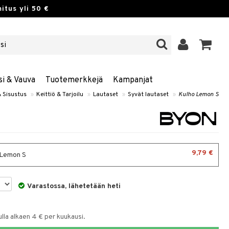
itus yli 50 €
si & Vauva
Tuotemerkkejä
Kampanjat
& Sisustus
»
Keittiö & Tarjoilu
»
Lautaset
»
Syvät lautaset
»
Kulho Lemon S
9,79 €
 Lemon S
Varastossa, lähetetään heti
la alkaen 4 € per kuukausi.