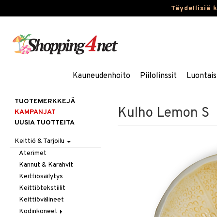
Täydellisiä 
Kauneudenhoito
Piilolinssit
Luontais
TUOTEMERKKEJÄ
Kulho Lemon S
KAMPANJAT
UUSIA TUOTTEITA
Keittiö & Tarjoilu
Aterimet
Kannut & Karahvit
Keittiösäilytys
Keittiötekstiilit
Keittiövälineet
Kodinkoneet