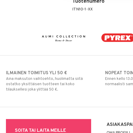
Tuotenumero
ITN10-1-XX
ILMAINEN TOIMITUS YLI 50 €
NOPEAT TOI
Aina maksuton vaihtoehto, huolimatta siitä
Ennen kello 13.
ostatko yksittäisen tuotteen tai koko
normaalisti sa
tilauksellesi joka ylittää 50 €.
ASIAKASPA
SOITA TAI LAITA MEILLE