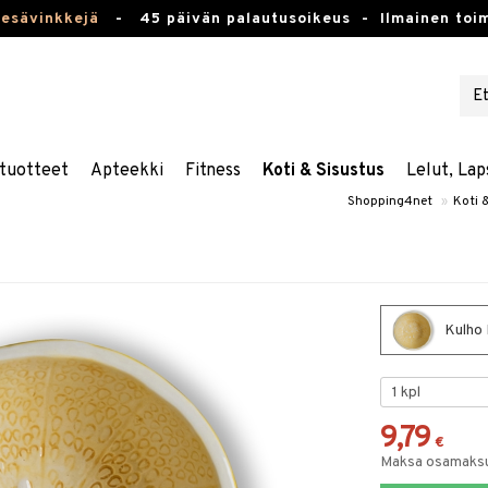
kesävinkkejä
-
45 päivän palautusoikeus -
Ilmainen toim
tuotteet
Apteekki
Fitness
Koti & Sisustus
Lelut, Lap
Shopping4net
»
Koti 
Kulho
9,79
€
Maksa osamaksul