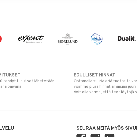
MITUKSET
EDULLISET HINNAT
00 tehdyt tilaukset lähetetään
Ostamalla suuria eriä tuotteita 
mana päivänä
voimme pitää hinnat alhaisina juuri
Voit olla varma, että teet löytöjä 
LVELU
SEURAA MEITÄ MYÖS SIVU