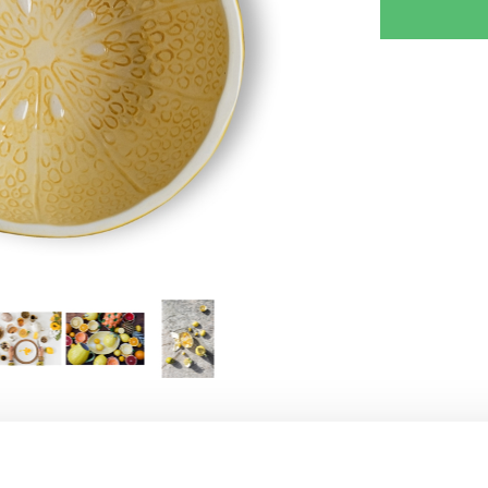
RJOITA ARVOSTELU
KERRO YSTÄVÄLLE