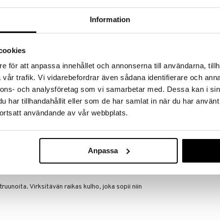
a löydöt kotiin!
Information
isuuteen tehdä löytöjä suuresta ALEstamme. Juuri
mme suuren valikoiman jännittäviä tuotteita
a hinnoilla!
cookies
massa 31.8.2026 asti mutta ole nopea -
otteesi voivat päästä loppumaan!
e för att anpassa innehållet och annonserna till användarna, tillh
i ale-löydöt »
vår trafik. Vi vidarebefordrar även sådana identifierare och anna
nnons- och analysföretag som vi samarbetar med. Dessa kan i sin
har tillhandahållit eller som de har samlat in när du har använt
Picknick laut
ää löytöä? Outletistamme löydät runsaasti
ortsatt användande av vår webbplats.
2-pack
Hyödynnä tilaisuus tehdä löytöjä, kun
SAGAFORM DES
lä.
20,99
in varastoa riittää!
€
Anpassa
uunoita. Virksitävän raikas kulho, joka sopii niin