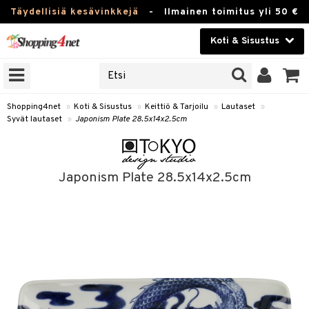
Täydellisiä kesävinkkejä
-
Ilmainen toimitus yli 50 €
Koti & Sisustus
ERKKEJÄ
Kauneudenhoito
JAT
UOTTEITA
Piilolinssit
Shopping4net
»
Koti & Sisustus
»
Keittiö & Tarjoilu
»
Lautaset
»
Syvät lautaset
»
Japonism Plate 28.5x14x2.5cm
Luontaistuotteet
 Tarjoilu
Apteekki
et
Japonism Plate 28.5x14x2.5cm
 & Karahvit
Fitness
säilytys
Koti & Sisustus
ekstiilit
Lelut, Lapsi & Vauva
välineet
Tuotemerkkejä
oneet
Kampanjat
vi, Tee & Espresso
 Mukit