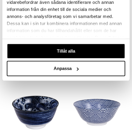
vidarebefordrar även sådana identifierare och annan
information från din enhet till de sociala medier och
annons- och analysföretag som vi samarbetar med.
Dessa kan i sin tur kombinera informationen med annan
information som du har tillhandahållit eller som de har
samlat in när du har använt deras tjänster. Du godkänner
våra cookies vid fortsatt användande av vår webbplats.
Carp Menbachi Bowl 25.2x7.7cm
Carp Sori Bowl 18x9cm
Tillåt alla
TOKYO DESIGN STUDIO
TOKYO DESIGN STUDIO
22,99
13,39
€
€
Anpassa