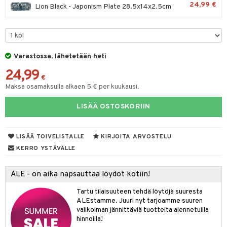
24,99 €
Lion Black - Japonism Plate 28.5x14x2.5cm
moskannut
 & Siivous
mosmukit
& Leivontavuoat
Varastossa, lähetetään heti
tyisveitset
& Baaritarvikkeet
24,99
€
ttiöveitset
Maksa osamaksulla alkaen 5 € per kuukausi.
ktroniikka
rinta- & Vihannesveitset
one
LISÄÄ OSTOSKORIIN
kkuulaudat
uone
uoneen sisustus
LISÄÄ TOIVELISTALLE
KIRJOITA ARVOSTELU
päveitset
one
oneen tarvikkeita
oneen koristelu
KERRO YSTÄVÄLLE
tsenteroittimet
a
oneen tekstiilit
 huonekalut
& Saalit
tsisetit
ALE - on aika napsauttaa löydöt kotiin!
 lamput
tyynyt
tsitarvikkeet
Tartu tilaisuuteen tehdä löytöjä suuresta
uoneen säilytys
t
it & Koukut
ALEstamme. Juuri nyt tarjoamme suuren
valikoiman jännittäviä tuotteita alennetuilla
anasetit
uoneen tekstiilit
uotteet
risteet
hinnoilla!