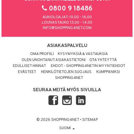
0800 9 18486
AUKIOLOAJAT: 10.00 - 16.00
LOUNASTAUKO 13.00 - 14.00
INFO@SHOPPING4NET.COM
ASIAKASPALVELU
OMA PROFIILI
KYSYMYKSIÄ & VASTAUKSIA
OLEN UNOHTANUT ASIAKASTIETONI
OTA YHTEYTTÄ
EDULLISET HINNAT
EHDOT - SHOPPING4NETIN MYYNTIEHDOT
EVÄSTEET
HENKILÖTIETOJEN SUOJAUS
KUMPPANIKSI
SHOPPING4NET
SEURAA MEITÄ MYÖS SIVUILLA
© 2026 SHOPPING4NET
•
SITEMAP
SUOMI