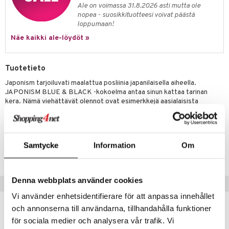
anat & Tyynyliinat
ttöön
lytys
elu
 tekstiilit
Ale on voimassa 31.8.2026 asti mutta ole
nopea - suosikkituotteesi voivat päästä
nyt & Peitot
kut
mot & Veistokset
s
iköt & Lyhdyt
tyynyt
 Grillaustarvikkeet
loppumaan!
nsäilytys & Korit
lot
Näe kaikki ale-löydöt »
huonekalut
oneen tekstiilit
 & hyönteissuoja
iköt & Lyhdyt
spalvelu
jat
s & Hyllyt
timet
lot
ksiä & vastauksia
Tuotetieto
al Art
karit & Koukut
ynttilät
n ruokinta
mput
tuotetta
Japonism tarjoiluvati maalattua posliinia japanilaisella aiheella.
ukut
lyt
tolamput
JAPONISM BLUE & BLACK -kokoelma antaa sinun kattaa tarinan
oneen tekstiilit
aistus
 verkkokaupasta
kera. Nämä viehättävät olennot ovat esimerkkejä aasialaisista
näkoristeet
nsäilytys & Korit
tälamput
anasetit
avälineet
ustarvikkeet
myyteistä, jotka viittaavat viisauteen ja yliluonnollisiin voimiin.
sit
anat & Tyynyliinat
 Peitteet
Tuotenumero
nyt & Peitot
Samtycke
Information
Om
maelämä
ICJ06-1-DRA
aistus
Denna webbplats använder cookies
Vinkkejä sinulle
Vi använder enhetsidentifierare för att anpassa innehållet
och annonserna till användarna, tillhandahålla funktioner
för sociala medier och analysera vår trafik. Vi