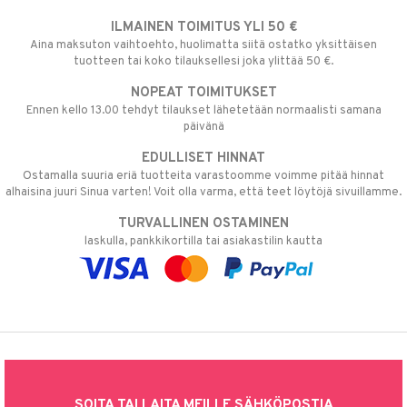
ILMAINEN TOIMITUS YLI 50 €
Aina maksuton vaihtoehto, huolimatta siitä ostatko yksittäisen
tuotteen tai koko tilauksellesi joka ylittää 50 €.
NOPEAT TOIMITUKSET
Ennen kello 13.00 tehdyt tilaukset lähetetään normaalisti samana
päivänä
EDULLISET HINNAT
Ostamalla suuria eriä tuotteita varastoomme voimme pitää hinnat
alhaisina juuri Sinua varten! Voit olla varma, että teet löytöjä sivuillamme.
TURVALLINEN OSTAMINEN
laskulla, pankkikortilla tai asiakastilin kautta
SOITA TAI LAITA MEILLE SÄHKÖPOSTIA