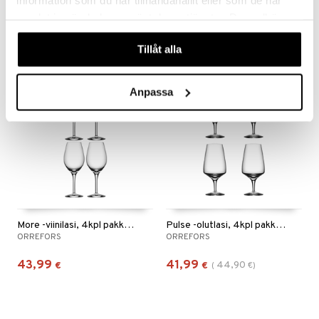
samlat in när du har använt deras tjänster. Du godkänner
44,99
34,99
48,54
€
(
€
)
€
våra cookies vid fortsatt användande av vår webbplats.
Tillåt alla
-6%
Anpassa
More -viinilasi, 4kpl pakkaus
Pulse -olutlasi, 4kpl pakkaus
ORREFORS
ORREFORS
43,99
41,99
44,90
€
€
(
€
)