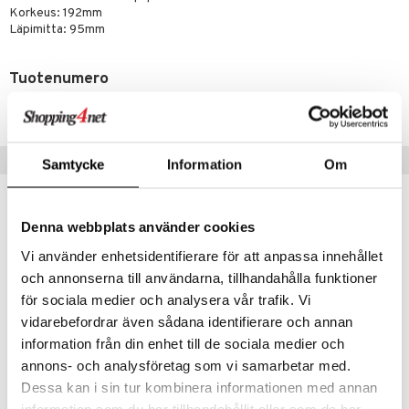
aistus
Korkeus: 192mm
Läpimitta: 95mm
Tuotenumero
IAE44-4-XX
Vinkkejä sinulle
Samtycke
Information
Om
-7%
Denna webbplats använder cookies
Vi använder enhetsidentifierare för att anpassa innehållet
och annonserna till användarna, tillhandahålla funktioner
för sociala medier och analysera vår trafik. Vi
vidarebefordrar även sådana identifierare och annan
information från din enhet till de sociala medier och
annons- och analysföretag som vi samarbetar med.
Dessa kan i sin tur kombinera informationen med annan
Difference Primeur -viinilasi 62cl (62cl)
Merlot -viinilasi 45cl (44 cl)
ORREFORS
ORREFORS
information som du har tillhandahållit eller som de har