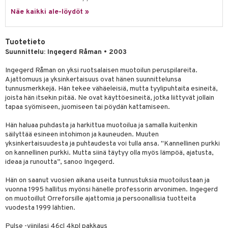
a
oneen tekstiilit
 huonekalut
& Saalit
Näe kaikki ale-löydöt »
tsisetit
 lamput
tyynyt
tsitarvikkeet
uoneen säilytys
t
it & Koukut
Tuotetieto
Suunnittelu: Ingegerd Råman • 2003
anasetit
uoneen tekstiilit
uotteet
risteet
Ingegerd Råman on yksi ruotsalaisen muotoilun peruspilareita.
anat & Tyynyliinat
ttöön
lytys
elu
 tekstiilit
Ajattomuus ja yksinkertaisuus ovat hänen suunnittelunsa
nyt & Peitot
tunnusmerkkejä. Hän tekee vähäeleisiä, mutta tyylipuhtaita esineitä,
kut
mot & Veistokset
s
iköt & Lyhdyt
tyynyt
 Grillaustarvikkeet
joista hän itsekin pitää. Ne ovat käyttöesineitä, jotka liittyvät jollain
nsäilytys & Korit
lot
tapaa syömiseen, juomiseen tai pöydän kattamiseen.
huonekalut
oneen tekstiilit
 & hyönteissuoja
iköt & Lyhdyt
spalvelu
jat
Hän haluaa puhdasta ja harkittua muotoilua ja samalla kuitenkin
s & Hyllyt
timet
lot
ksiä & vastauksia
säilyttää esineen intohimon ja kauneuden. Muuten
al Art
karit & Koukut
ynttilät
n ruokinta
mput
yksinkertaisuudesta ja puhtaudesta voi tulla ansa. "Kannellinen purkki
tuotetta
on kannellinen purkki. Mutta siinä täytyy olla myös lämpöä, ajatusta,
ukut
lyt
tolamput
oneen tekstiilit
aistus
ideaa ja runoutta”, sanoo Ingegerd.
 verkkokaupasta
näkoristeet
nsäilytys & Korit
tälamput
anasetit
avälineet
ustarvikkeet
Hän on saanut vuosien aikana useita tunnustuksia muotoilustaan ja
vuonna 1995 hallitus myönsi hänelle professorin arvonimen. Ingegerd
sit
anat & Tyynyliinat
 Peitteet
on muotoillut Orreforsille ajattomia ja persoonallisia tuotteita
vuodesta 1999 lähtien.
nyt & Peitot
maelämä
Pulse -viinilasi 46cl 4kpl pakkaus