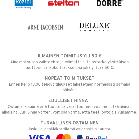
ILMAINEN TOIMITUS YLI 50 €
Aina maksuton vaihtoehto, huolimatta siitä ostatko yksittäisen
tuotteen tai koko tilauksellesi joka ylittää 50 €.
NOPEAT TOIMITUKSET
Ennen kello 13.00 tehdyt tilaukset lähetetään normaalisti samana
päivänä
EDULLISET HINNAT
Ostamalla suuria eriä tuotteita varastoomme voimme pitää hinnat
alhaisina juuri Sinua varten! Voit olla varma, että teet löytöjä sivuillamme.
TURVALLINEN OSTAMINEN
laskulla, pankkikortilla tai asiakastilin kautta