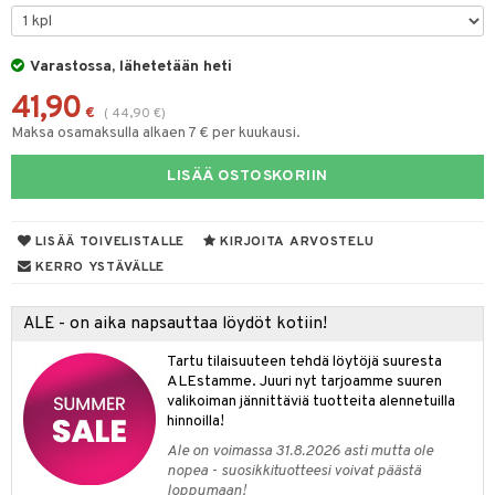
& Maustemyllyt
Varastossa, lähetetään heti
way / Outdoor
41,90
slaatikot
utarvikkeet
€
(
44,90
€
)
Maksa osamaksulla alkaen 7 € per kuukausi.
lot
uvadit & Kulhot
LISÄÄ OSTOSKORIIN
moskannut
 & Siivous
mosmukit
& Leivontavuoat
LISÄÄ TOIVELISTALLE
KIRJOITA ARVOSTELU
KERRO YSTÄVÄLLE
tyisveitset
& Baaritarvikkeet
ALE - on aika napsauttaa löydöt kotiin!
ttiöveitset
ktroniikka
Tartu tilaisuuteen tehdä löytöjä suuresta
rinta- & Vihannesveitset
one
ALEstamme. Juuri nyt tarjoamme suuren
valikoiman jännittäviä tuotteita alennetuilla
kkuulaudat
uone
uoneen sisustus
hinnoilla!
Ale on voimassa 31.8.2026 asti mutta ole
päveitset
one
oneen tarvikkeita
oneen koristelu
nopea - suosikkituotteesi voivat päästä
tsenteroittimet
loppumaan!