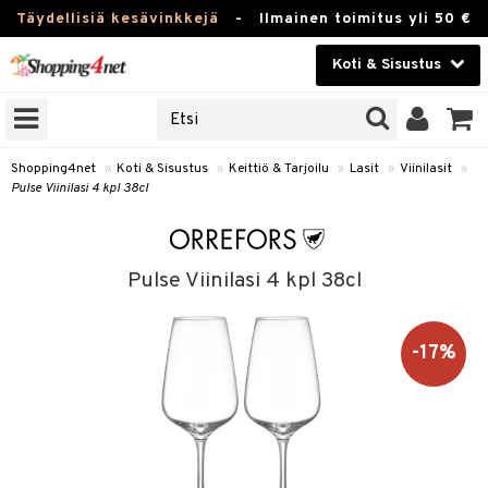
Täydellisiä kesävinkkejä
-
Ilmainen toimitus yli 50 €
Koti & Sisustus
ERKKEJÄ
Kauneudenhoito
JAT
UOTTEITA
Piilolinssit
Shopping4net
»
Koti & Sisustus
»
Keittiö & Tarjoilu
»
Lasit
»
Viinilasit
»
Pulse Viinilasi 4 kpl 38cl
Luontaistuotteet
 Tarjoilu
Apteekki
et
Pulse Viinilasi 4 kpl 38cl
 & Karahvit
Fitness
säilytys
Koti & Sisustus
-17%
ekstiilit
Lelut, Lapsi & Vauva
välineet
Tuotemerkkejä
oneet
Kampanjat
vi, Tee & Espresso
 Mukit