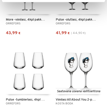
More -viinilasi, 4kpl pakkaus
Pulse -olutlasi, 4kpl pakkaus
ORREFORS
ORREFORS
43,99
41,99
44,90
€
€
(
€
)
Saatavana useana vaihtoehtona
Pulse -tumblerlasi, 4kpl pakkaus
Viinilasi All About You 2-pack
ORREFORS
KOSTA BODA