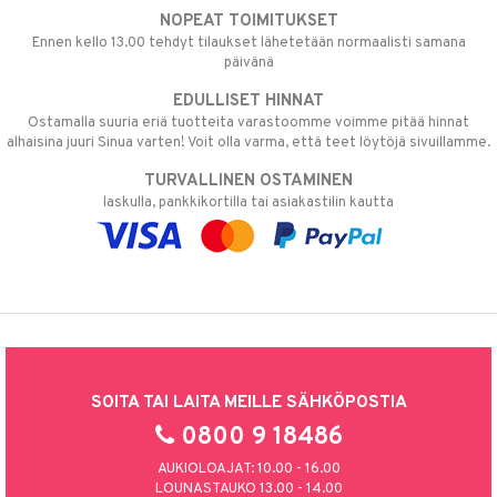
NOPEAT TOIMITUKSET
Ennen kello 13.00 tehdyt tilaukset lähetetään normaalisti samana
päivänä
EDULLISET HINNAT
Ostamalla suuria eriä tuotteita varastoomme voimme pitää hinnat
alhaisina juuri Sinua varten! Voit olla varma, että teet löytöjä sivuillamme.
TURVALLINEN OSTAMINEN
laskulla, pankkikortilla tai asiakastilin kautta
SOITA TAI LAITA MEILLE SÄHKÖPOSTIA
0800 9 18486
AUKIOLOAJAT: 10.00 - 16.00
LOUNASTAUKO 13.00 - 14.00