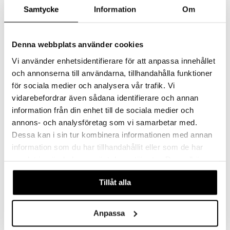
aistus
Samtycke
Information
Om
Denna webbplats använder cookies
Vi använder enhetsidentifierare för att anpassa innehållet
och annonserna till användarna, tillhandahålla funktioner
för sociala medier och analysera vår trafik. Vi
vidarebefordrar även sådana identifierare och annan
Difference Primeur -viinilasi 62cl (62cl)
Merlot -viinilasi 45cl (44 cl)
ORREFORS
ORREFORS
information från din enhet till de sociala medier och
annons- och analysföretag som vi samarbetar med.
44,99
34,99
48,54
€
(
€
)
€
Dessa kan i sin tur kombinera informationen med annan
information som du har tillhandahållit eller som de har
samlat in när du har använt deras tjänster. Du godkänner
-6%
våra cookies vid fortsatt användande av vår webbplats.
Tillåt alla
Anpassa