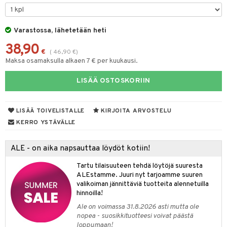
& Maustemyllyt
Varastossa, lähetetään heti
way / Outdoor
38,90
slaatikot
utarvikkeet
€
(
46,90
€
)
Maksa osamaksulla alkaen 7 € per kuukausi.
lot
uvadit & Kulhot
LISÄÄ OSTOSKORIIN
moskannut
 & Siivous
mosmukit
& Leivontavuoat
LISÄÄ TOIVELISTALLE
KIRJOITA ARVOSTELU
KERRO YSTÄVÄLLE
tyisveitset
& Baaritarvikkeet
ALE - on aika napsauttaa löydöt kotiin!
ttiöveitset
ktroniikka
Tartu tilaisuuteen tehdä löytöjä suuresta
rinta- & Vihannesveitset
one
ALEstamme. Juuri nyt tarjoamme suuren
valikoiman jännittäviä tuotteita alennetuilla
kkuulaudat
uone
uoneen sisustus
hinnoilla!
Ale on voimassa 31.8.2026 asti mutta ole
päveitset
one
oneen tarvikkeita
oneen koristelu
nopea - suosikkituotteesi voivat päästä
tsenteroittimet
loppumaan!