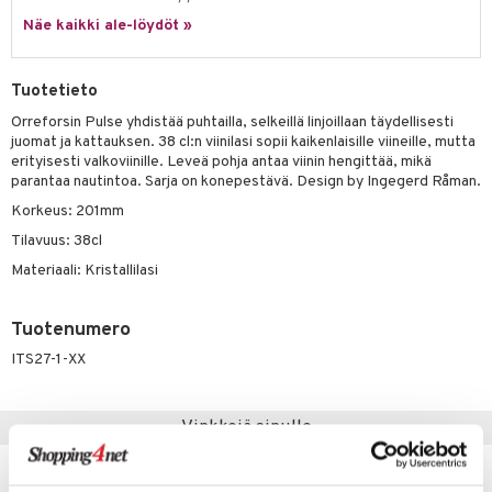
a
oneen tekstiilit
 huonekalut
& Saalit
Näe kaikki ale-löydöt »
tsisetit
 lamput
tyynyt
tsitarvikkeet
uoneen säilytys
t
it & Koukut
Tuotetieto
anasetit
uoneen tekstiilit
uotteet
risteet
Orreforsin Pulse yhdistää puhtailla, selkeillä linjoillaan täydellisesti
juomat ja kattauksen. 38 cl:n viinilasi sopii kaikenlaisille viineille, mutta
anat & Tyynyliinat
ttöön
lytys
elu
 tekstiilit
erityisesti valkoviinille. Leveä pohja antaa viinin hengittää, mikä
parantaa nautintoa. Sarja on konepestävä. Design by Ingegerd Råman.
nyt & Peitot
kut
mot & Veistokset
s
iköt & Lyhdyt
tyynyt
 Grillaustarvikkeet
Korkeus: 201mm
nsäilytys & Korit
lot
huonekalut
oneen tekstiilit
 & hyönteissuoja
iköt & Lyhdyt
Tilavuus: 38cl
spalvelu
jat
Materiaali: Kristallilasi
s & Hyllyt
timet
lot
ksiä & vastauksia
al Art
karit & Koukut
ynttilät
n ruokinta
mput
tuotetta
Tuotenumero
ukut
lyt
tolamput
oneen tekstiilit
aistus
ITS27-1-XX
 verkkokaupasta
näkoristeet
nsäilytys & Korit
tälamput
anasetit
avälineet
ustarvikkeet
sit
anat & Tyynyliinat
Vinkkejä sinulle
 Peitteet
nyt & Peitot
maelämä
-7%