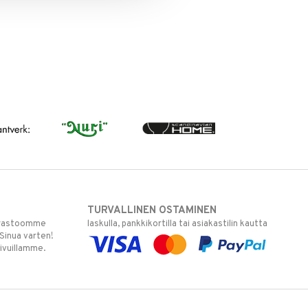
TURVALLINEN OSTAMINEN
varastoomme
laskulla, pankkikortilla tai asiakastilin kautta
 Sinua varten!
sivuillamme.