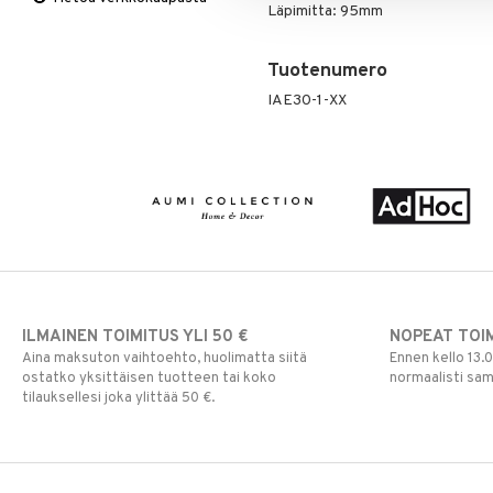
Viltit & Peitteet
Ruukut
Vaasit
Lakanat & Tyynyliinat
Läpimitta: 95mm
Ulkoilmaelämä
Tyynyt & Peitot
Ulkovalaistus
Tuotenumero
IAE30-1-XX
ILMAINEN TOIMITUS YLI 50 €
NOPEAT TOI
Aina maksuton vaihtoehto, huolimatta siitä
Ennen kello 13.
ostatko yksittäisen tuotteen tai koko
normaalisti sa
tilauksellesi joka ylittää 50 €.