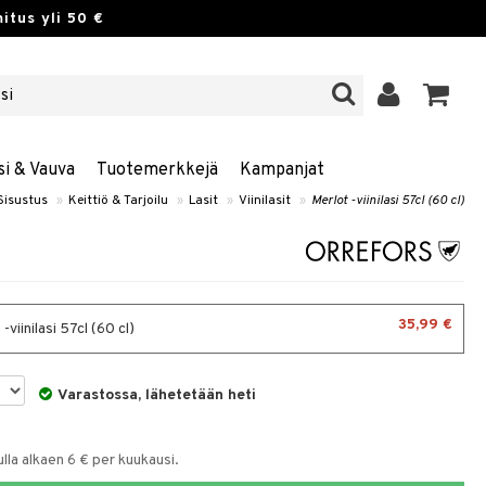
itus yli 50 €
si & Vauva
Tuotemerkkejä
Kampanjat
Sisustus
»
Keittiö & Tarjoilu
»
Lasit
»
Viinilasit
»
Merlot -viinilasi 57cl (60 cl)
35,99 €
-viinilasi 57cl (60 cl)
Varastossa, lähetetään heti
la alkaen 6 € per kuukausi.