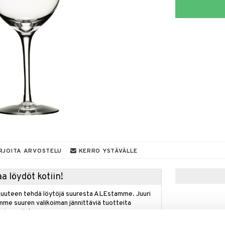
RJOITA ARVOSTELU
KERRO YSTÄVÄLLE
a löydöt kotiin!
isuuteen tehdä löytöjä suuresta ALEstamme. Juuri
mme suuren valikoiman jännittäviä tuotteita
a hinnoilla!