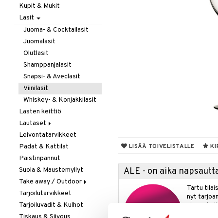
Kupit & Mukit
Kahvi, Tee & Espresso
Lasit
Leivänpaahtimet
Mixerit &
Juoma- & Cocktailasit
Sähkövatkaimet
Juomalasit
Muut koneet
Olutlasit
Vedenkeittimet
Shamppanjalasit
Snapsi- & Aveclasit
Viinilasit
Whiskey- & Konjakkilasit
Lasten keittiö
Lautaset
Leivontatarvikkeet
Asetit
Padat & Kattilat
Ruokalautaset
LISÄÄ TOIVELISTALLE
KI
Paistinpannut
Syvät lautaset
Suola & Maustemyllyt
ALE - on aika napsautta
Take away / Outdoor
Tartu tila
Tarjoilutarvikkeet
Eväslaatikot
nyt tarjoa
Tarjoiluvadit & Kulhot
Pullot
alennetuill
Tiskaus & Siivous
Termoskannut