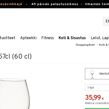
kesävinkkejä
-
45 päivän palautusoikeus -
Ilmainen toim
tuotteet
Apteekki
Fitness
Koti & Sisustus
Lelut, Lap
Shopping4net
»
Koti & 
57cl (60 cl)
Merlot 
35,99
€
Maksa osamaksul