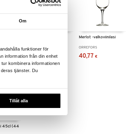
Om
- / olutlasi
Merlot -samppanjalasi
Merlot -valkoviinilasi
33cl (29cl)
ORREFORS
ORREFORS
andahålla funktioner för
44,13
40,77
n information från din enhet
€
€
 tur kombinera informationen
 deras tjänster. Du
Tillåt alla
si 45cl (44