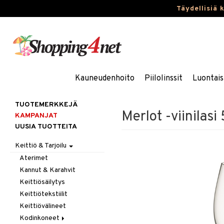
Täydellisiä 
Kauneudenhoito
Piilolinssit
Luontais
TUOTEMERKKEJÄ
Merlot -viinilasi 
KAMPANJAT
UUSIA TUOTTEITA
Keittiö & Tarjoilu
Aterimet
Kannut & Karahvit
Keittiösäilytys
Keittiötekstiilit
Keittiövälineet
Kodinkoneet