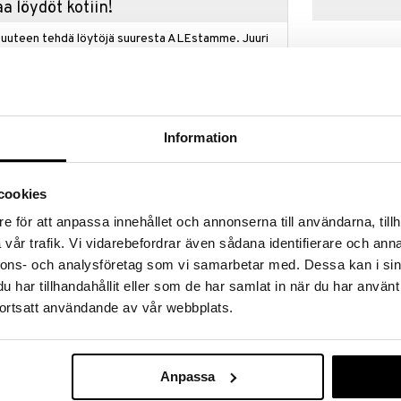
a löydöt kotiin!
isuuteen tehdä löytöjä suuresta ALEstamme. Juuri
mme suuren valikoiman jännittäviä tuotteita
a hinnoilla!
massa 31.8.2026 asti mutta ole nopea -
otteesi voivat päästä loppumaan!
i ale-löydöt »
Information
cookies
Carat Samppan
pack
e för att anpassa innehållet och annonserna till användarna, tillh
ORREFORS
nsiosta Style on oikea valinta jokaiseen
vår trafik. Vi vidarebefordrar även sådana identifierare och anna
armuutta ja tyyliä.
41,99
€
nnons- och analysföretag som vi samarbetar med. Dessa kan i sin
t voidaan jakaa kolmeen eri muotoiluun.
har tillhandahållit eller som de har samlat in när du har använt
jossa on leveät reunat, ja ne ovat usein melko lyhyitä.
ortsatt användande av vår webbplats.
n samppanjan tuntijoiden keskuudessa. Nykyään
njamaljan muoto tekee sekä kuplista että aromista
le oikeutta. Samppanjamaljoja käytetään
ksissa.
Anpassa
 jossa on pitkä varsi. Lasilla on selkeä ja elegantti