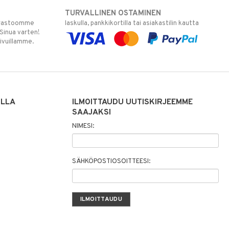
TURVALLINEN OSTAMINEN
varastoomme
laskulla, pankkikortilla tai asiakastilin kautta
 Sinua varten!
sivuillamme.
ILLA
ILMOITTAUDU UUTISKIRJEEMME
SAAJAKSI
NIMESI:
SÄHKÖPOSTIOSOITTEESI: