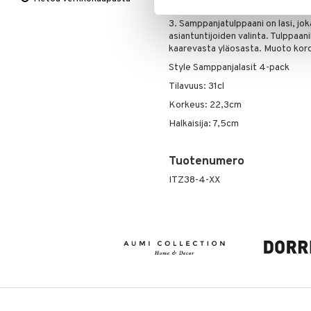
Viltit & Peitteet
Ruukut
Vaasit
Lakanat & Tyynyliinat
muoto, ja se on täydellinen nautti
Ulkoilmaelämä
Tyynyt & Peitot
3. Samppanjatulppaani on lasi, jo
asiantuntijoiden valinta. Tulppaa
Ulkovalaistus
kaarevasta yläosasta. Muoto koro
Style Samppanjalasit 4-pack
Tilavuus: 31cl
Korkeus: 22,3cm
Halkaisija: 7,5cm
Tuotenumero
ITZ38-4-XX