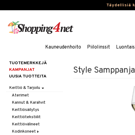
Täydellisiä 
Kauneudenhoito
Piilolinssit
Luontais
TUOTEMERKKEJÄ
Style Samppanja
KAMPANJAT
UUSIA TUOTTEITA
Keittiö & Tarjoilu
Aterimet
Kannut & Karahvit
Keittiösäilytys
Keittiötekstiilit
Keittiövälineet
Kodinkoneet