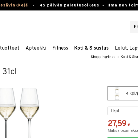
kesävinkkejä
-
45 päivän palautusoikeus -
Ilmainen toim
tuotteet
Apteekki
Fitness
Koti & Sisustus
Lelut, Lap
Shopping4net
»
Koti & Sis
 31cl
4 kpl/
27,59
€
Maksa osamaksul