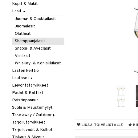
Kupit & Mukit
Kahvi, Tee & Espresso
Lasit
Leivänpaahtimet
Mixerit &
Juoma- & Cocktailasit
Sähkövatkaimet
Juomalasit
Muut koneet
Olutlasit
Vedenkeittimet
Shamppanjalasit
Snapsi- & Aveclasit
Viinilasit
Whiskey- & Konjakkilasit
Lasten keittiö
Lautaset
Leivontatarvikkeet
Asetit
Padat & Kattilat
Ruokalautaset
Paistinpannut
Syvät lautaset
Suola & Maustemyllyt
Take away / Outdoor
Tarjoilutarvikkeet
Eväslaatikot
LISÄÄ TOIVELISTALLE
KI
Tarjoiluvadit & Kulhot
Pullot
Tiskaus & Siivous
Termoskannut