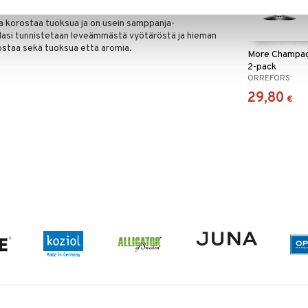
maan ihanista kuplista.
ka korostaa tuoksua ja on usein samppanja-
nilasi tunnistetaan leveämmästä vyötäröstä ja hieman
staa sekä tuoksua että aromia.
More Champa
2-pack
ORREFORS
29,80
€