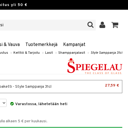
itus yli 50 €
si & Vauva
Tuotemerkkejä
Kampanjat
ustus
»
Keittiö & Tarjoilu
»
Lasit
»
Shamppanjalasit
»
Style Samppanja 31cl
27,59 €
paketti - Style Samppanja 31cl
Varastossa, lähetetään heti
la alkaen 5 € per kuukausi.