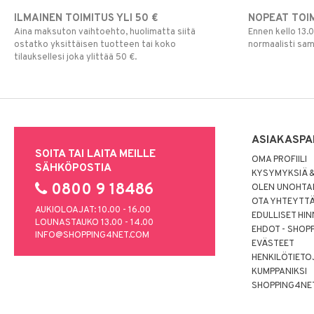
ILMAINEN TOIMITUS YLI 50 €
NOPEAT TOI
Aina maksuton vaihtoehto, huolimatta siitä
Ennen kello 13.
ostatko yksittäisen tuotteen tai koko
normaalisti sa
tilauksellesi joka ylittää 50 €.
ASIAKASPA
SOITA TAI LAITA MEILLE
OMA PROFIILI
SÄHKÖPOSTIA
KYSYMYKSIÄ &
0800 9 18486
OLEN UNOHTAN
OTA YHTEYTT
AUKIOLOAJAT: 10.00 - 16.00
EDULLISET HI
LOUNASTAUKO 13.00 - 14.00
EHDOT - SHOP
INFO@SHOPPING4NET.COM
EVÄSTEET
HENKILÖTIETO
KUMPPANIKSI
SHOPPING4NE