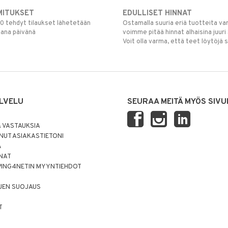
MITUKSET
EDULLISET HINNAT
00 tehdyt tilaukset lähetetään
Ostamalla suuria eriä tuotteita 
mana päivänä
voimme pitää hinnat alhaisina juuri
Voit olla varma, että teet löytöjä 
LVELU
SEURAA MEITÄ MYÖS SIVU
 VASTAUKSIA
UT ASIAKASTIETONI
Ä
NNAT
PING4NETIN MYYNTIEHDOT
JEN SUOJAUS
T