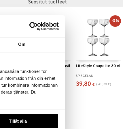
Suositut tuotteet
-5%
Om
ja 24cl 2-
LB Atelier samppanjalasit
LifeStyle Coupette 30 cl
Prosecco 2-pack
andahålla funktioner för
LUIGI BORMIOLI
SPIEGELAU
n information från din enhet
28,93
39,80
(
41,90
€
)
€
€
 tur kombinera informationen
 deras tjänster. Du
Tillåt alla