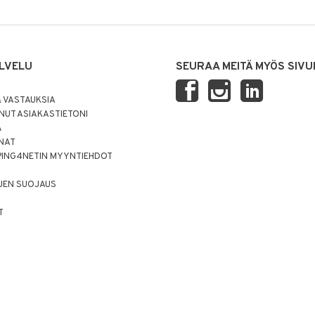
LVELU
SEURAA MEITÄ MYÖS SIVU
 VASTAUKSIA
UT ASIAKASTIETONI
Ä
NNAT
PING4NETIN MYYNTIEHDOT
JEN SUOJAUS
T