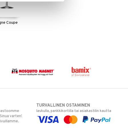
gne Coupe
TURVALLINEN OSTAMINEN
varastoomme
laskulla, pankkikortilla tai asiakastilin kautta
 Sinua varten!
sivuillamme.