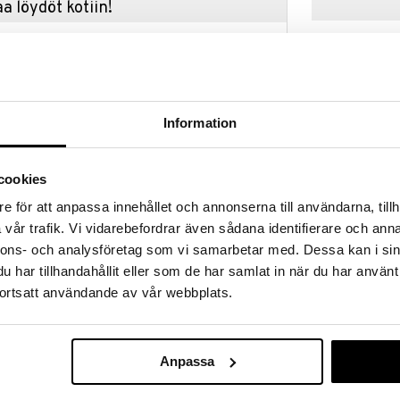
a löydöt kotiin!
isuuteen tehdä löytöjä suuresta ALEstamme. Juuri
mme suuren valikoiman jännittäviä tuotteita
a hinnoilla!
massa 31.8.2026 asti mutta ole nopea -
otteesi voivat päästä loppumaan!
Information
i ale-löydöt »
cookies
Carat Samppan
e för att anpassa innehållet och annonserna till användarna, tillh
sekä samppanjamaljana, drinkkilasina että on myös
pack
vår trafik. Vi vidarebefordrar även sådana identifierare och anna
arjoiluun. Anna mielikuvituksen lentää!
ORREFORS
nnons- och analysföretag som vi samarbetar med. Dessa kan i sin
41,99
€
har tillhandahållit eller som de har samlat in när du har använt
ortsatt användande av vår webbplats.
Anpassa