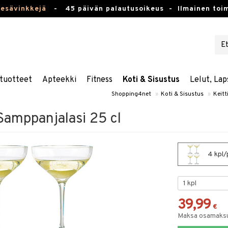
kesävinkkejä
-
45 päivän palautusoikeus -
Ilmainen toim
tuotteet
Apteekki
Fitness
Koti & Sisustus
Lelut, Lap
Shopping4net
»
Koti & Sisustus
»
Keitt
Samppanjalasi 25 cl
4 kpl/
39,99
€
Maksa osamaksul