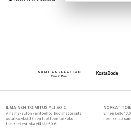
Viltit & Peitteet
Ulkoilmaelämä
Vaasit
Lakanat & Tyynyliinat
Ulkovalaistus
Tyynyt & Peitot
ILMAINEN TOIMITUS YLI 50 €
NOPEAT TOI
Aina maksuton vaihtoehto, huolimatta siitä
Ennen kello 13.
ostatko yksittäisen tuotteen tai koko
normaalisti sa
tilauksellesi joka ylittää 50 €.