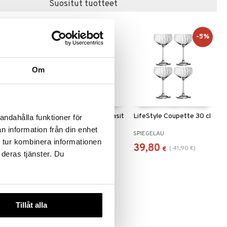
Suositut tuotteet
-5%
Om
ja 24cl 2-
LB Atelier samppanjalasit
LifeStyle Coupette 30 cl
andahålla funktioner för
Prosecco 2-pack
n information från din enhet
LUIGI BORMIOLI
SPIEGELAU
 tur kombinera informationen
28,93
39,80
(
41,90
€
)
€
€
 deras tjänster. Du
Tillåt alla