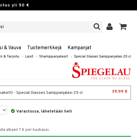
itus yli 50 €
si & Vauva
Tuotemerkkejä
Kampanjat
iö & Tarjoilu
»
Lasit
»
Shamppanjalasit
»
Special Glasses Samppanjalasi 25 cl
39,99 €
paketti - Special Glasses Samppanjalasi 25 cl
Varastossa, lähetetään heti
la alkaen 7 € per kuukausi.