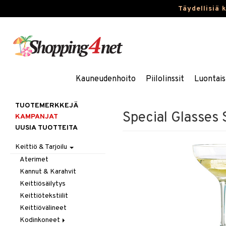
Täydellisiä 
Kauneudenhoito
Piilolinssit
Luontais
TUOTEMERKKEJÄ
Special Glasses 
KAMPANJAT
UUSIA TUOTTEITA
Keittiö & Tarjoilu
Aterimet
Kannut & Karahvit
Keittiösäilytys
Keittiötekstiilit
Keittiövälineet
Kodinkoneet