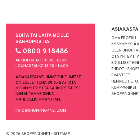
ASIAKASPA
SOITA TAI LAITA MEILLE
OMA PROFIILI
SÄHKÖPOSTIA
KYSYMYKSIÄ &
0800 9 18486
OLEN UNOHTAN
OTA YHTEYTT
AUKIOLOAJAT: 10.00 - 16.00
EDULLISET HI
LOUNASTAUKO 13.00 - 14.00
EHDOT - SHOP
EVÄSTEET
ASIAKASPALVELUMME PUHELIMITSE
HENKILÖTIETO
ON SULJETTUNA 29.6.–27.7. OTA
KUMPPANIKSI
MEIHIN YHTEYTTÄ SÄHKÖPOSTITSE
NIIN AUTAMME SINUA
SHOPPING4NE
MAHDOLLISIMMAN PIAN.
INFO@SHOPPING4NET.COM
© 2026 SHOPPING4NET
•
SITEMAP