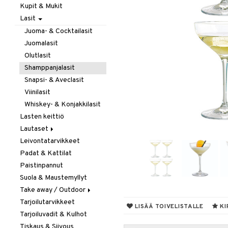
Kupit & Mukit
Kahvi, Tee & Espresso
Lasit
Leivänpaahtimet
Mixerit &
Juoma- & Cocktailasit
Sähkövatkaimet
Juomalasit
Muut koneet
Olutlasit
Vedenkeittimet
Shamppanjalasit
Snapsi- & Aveclasit
Viinilasit
Whiskey- & Konjakkilasit
Lasten keittiö
Lautaset
Leivontatarvikkeet
Asetit
Padat & Kattilat
Ruokalautaset
Paistinpannut
Syvät lautaset
Suola & Maustemyllyt
Take away / Outdoor
Tarjoilutarvikkeet
Eväslaatikot
LISÄÄ TOIVELISTALLE
KI
Tarjoiluvadit & Kulhot
Pullot
Tiskaus & Siivous
Termoskannut