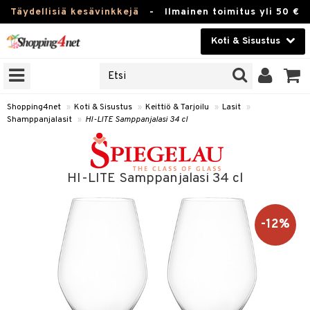
Täydellisiä kesävinkkejä
-
Ilmainen toimitus yli 50 €
Koti & Sisustus
ERKKEJÄ
Kauneudenhoito
JAT
UOTTEITA
Piilolinssit
Shopping4net
»
Koti & Sisustus
»
Keittiö & Tarjoilu
»
Lasit
»
Shamppanjalasit
»
HI-LITE Samppanjalasi 34 cl
Luontaistuotteet
 Tarjoilu
Apteekki
et
HI-LITE Samppanjalasi 34 cl
 & Karahvit
Fitness
säilytys
Koti & Sisustus
-12%
ekstiilit
Lelut, Lapsi & Vauva
välineet
Tuotemerkkejä
oneet
Kampanjat
vi, Tee & Espresso
 Mukit