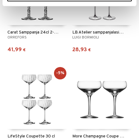
Carat Samppanja 24cl 2-pack
LB Atelier samppanjalasit Prosecco 2-pack
ORREFORS
LUIGI BORMIOLI
41,99
28,93
€
€
-5%
LifeStyle Coupette 30 cl
More Champagne Coupe 2-pack