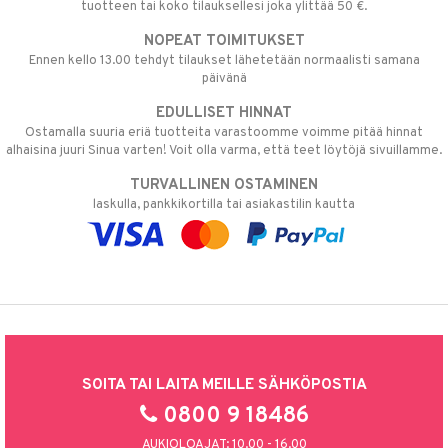
tuotteen tai koko tilauksellesi joka ylittää 50 €.
NOPEAT TOIMITUKSET
Ennen kello 13.00 tehdyt tilaukset lähetetään normaalisti samana
päivänä
EDULLISET HINNAT
Ostamalla suuria eriä tuotteita varastoomme voimme pitää hinnat
alhaisina juuri Sinua varten! Voit olla varma, että teet löytöjä sivuillamme.
TURVALLINEN OSTAMINEN
laskulla, pankkikortilla tai asiakastilin kautta
SOITA TAI LAITA MEILLE SÄHKÖPOSTIA
0800 9 18486
AUKIOLOAJAT: 10.00 - 16.00