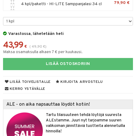
79,90 €
4 kpl/paketti - HI-LITE Samppanjalasi 34 cl
& Maustemyllyt
way / Outdoor
slaatikot
utarvikkeet
Varastossa, lähetetään heti
lot
uvadit & Kulhot
43,99
€
(
49,90
€
)
moskannut
 & Siivous
Maksa osamaksulla alkaen 7 € per kuukausi.
mosmukit
& Leivontavuoat
LISÄÄ OSTOSKORIIN
LISÄÄ TOIVELISTALLE
KIRJOITA ARVOSTELU
tyisveitset
& Baaritarvikkeet
KERRO YSTÄVÄLLE
ttiöveitset
ktroniikka
rinta- & Vihannesveitset
ALE - on aika napsauttaa löydöt kotiin!
one
kkuulaudat
Tartu tilaisuuteen tehdä löytöjä suuresta
uone
uoneen sisustus
ALEstamme. Juuri nyt tarjoamme suuren
päveitset
one
oneen tarvikkeita
oneen koristelu
valikoiman jännittäviä tuotteita alennetuilla
hinnoilla!
tsenteroittimet