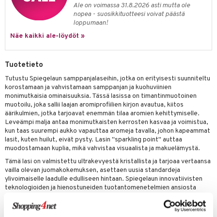
a
oneen tekstiilit
 huonekalut
& Saalit
Ale on voimassa 31.8.2026 asti mutta ole
tsisetit
nopea - suosikkituotteesi voivat päästä
 lamput
tyynyt
loppumaan!
tsitarvikkeet
uoneen säilytys
t
it & Koukut
Näe kaikki ale-löydöt »
anasetit
uoneen tekstiilit
uotteet
risteet
Tuotetieto
anat & Tyynyliinat
ttöön
lytys
elu
 tekstiilit
Tutustu Spiegelaun samppanjalaseihin, jotka on erityisesti suunniteltu
nyt & Peitot
kut
mot & Veistokset
s
iköt & Lyhdyt
tyynyt
 Grillaustarvikkeet
korostamaan ja vahvistamaan samppanjan ja kuohuviinien
monimutkaisia ominaisuuksia. Tässä lasissa on timantinmuotoinen
nsäilytys & Korit
lot
huonekalut
oneen tekstiilit
 & hyönteissuoja
iköt & Lyhdyt
muotoilu, joka sallii laajan aromiprofiilien kirjon avautua, kiitos
spalvelu
äärikulmien, jotka tarjoavat enemmän tilaa aromien kehittymiselle.
jat
s & Hyllyt
timet
lot
Leveämpi malja antaa monimutkaisten kerrosten kasvaa ja voimistua,
ksiä & vastauksia
kun taas suurempi aukko vapauttaa aromeja tavalla, johon kapeammat
al Art
karit & Koukut
ynttilät
n ruokinta
mput
lasit, kuten huilut, eivät pysty. Lasin "sparkling point" auttaa
tuotetta
muodostamaan kuplia, mikä vahvistaa visuaalista ja makuelämystä.
ukut
lyt
tolamput
oneen tekstiilit
aistus
Tämä lasi on valmistettu ultrakevyestä kristallista ja tarjoaa vertaansa
 verkkokaupasta
näkoristeet
nsäilytys & Korit
tälamput
vailla olevan juomakokemuksen, asettaen uusia standardeja
anasetit
avälineet
ustarvikkeet
ylivoimaiselle laadulle edulliseen hintaan. Spiegelaun innovatiivisten
sit
anat & Tyynyliinat
teknologioiden ja hienostuneiden tuotantomenetelmien ansiosta
 Peitteet
tämä viininystävien ylellisyys on nyt saatavilla helpommin kuin koskaan.
nyt & Peitot
maelämä
Tässä on joitakin esimerkkejä viineistä ja rypäleistä, jotka sopivat