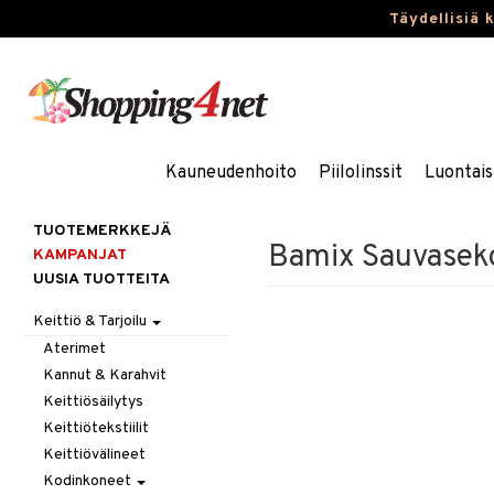
Täydellisiä 
Kauneudenhoito
Piilolinssit
Luontais
TUOTEMERKKEJÄ
Bamix Sauvaseko
KAMPANJAT
UUSIA TUOTTEITA
Keittiö & Tarjoilu
Aterimet
Kannut & Karahvit
Keittiösäilytys
Keittiötekstiilit
Keittiövälineet
Kodinkoneet