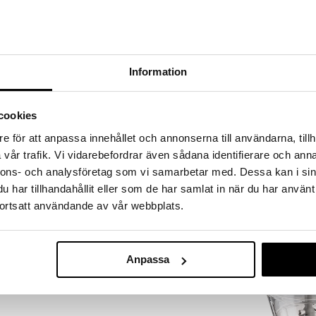
a löydöt kotiin!
isuuteen tehdä löytöjä suuresta ALEstamme. Juuri
mme suuren valikoiman jännittäviä tuotteita
a hinnoilla!
Information
massa 31.8.2026 asti mutta ole nopea -
otteesi voivat päästä loppumaan!
i ale-löydöt »
cookies
e för att anpassa innehållet och annonserna till användarna, tillh
vår trafik. Vi vidarebefordrar även sådana identifierare och anna
Bamix Jauhel
kkaalla 250 wattisella moottorilla, ollen luotettava
nnons- och analysföretag som vi samarbetar med. Dessa kan i sin
in tehtävissä. Sauvasekoittimessa on kaksi nopeutta
BAMIX
har tillhandahållit eller som de har samlat in när du har använt
aa käyttöjoustavuuden. Mukana tulee monitoimiveitsi,
25,99
ortsatt användande av vår webbplats.
nnesveitsi ja käyttöohjeet. Moottorille elinikäinen
€
Anpassa