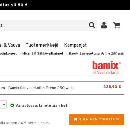
itus yli 50 €
si & Vauva
Tuotemerkkejä
Kampanjat
odinkoneet
»
Mixerit & Sähkövatkaimet
»
Bamix Sauvasekoitin Prime 250 watt
228,90 €
nen - Bamix Sauvasekoitin Prime 250 watt
Varastossa, lähetetään heti
ILMAINEN TOIMITUS!
la alkaen 24 € per kuukausi.