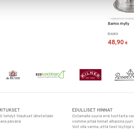
Bamix mylly
BAMIX
48,90
€
MITUKSET
EDULLISET HINNAT
00 tehdyt tilaukset lähetetään
Ostamalla suuria eriä tuotteita 
mana päivänä
voimme pitää hinnat alhaisina juuri
Voit olla varma, että teet löytöjä 