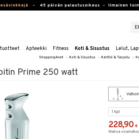
kesävinkkejä
-
45 päivän palautusoikeus -
Ilmainen toim
tuotteet
Apteekki
Fitness
Koti & Sisustus
Lelut, Lap
Shopping4net
»
Koti & Sisustus
»
Keittiö & Tarjoilu
»
K
itin Prime 250 watt
Valkoi
228,90
€
Maksa osamaksul