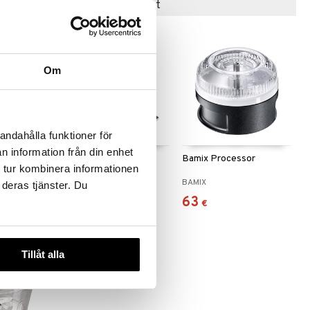
Suositut tuotteet
Om
andahålla funktioner för
n information från din enhet
evy
Bamix Monitoimiveitsi
Bamix Processor
 tur kombinera informationen
BAMIX
BAMIX
 deras tjänster. Du
18
63
€
€
Tillåt alla