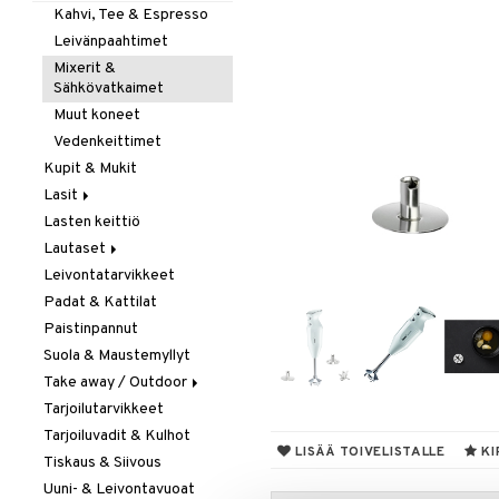
Kahvi, Tee & Espresso
Leivänpaahtimet
Mixerit &
Sähkövatkaimet
Muut koneet
Vedenkeittimet
Kupit & Mukit
Lasit
Lasten keittiö
Juoma- & Cocktailasit
Lautaset
Juomalasit
Leivontatarvikkeet
Olutlasit
Asetit
Padat & Kattilat
Shamppanjalasit
Ruokalautaset
Paistinpannut
Snapsi- & Aveclasit
Syvät lautaset
Suola & Maustemyllyt
Viinilasit
Take away / Outdoor
Whiskey- & Konjakkilasit
Tarjoilutarvikkeet
Eväslaatikot
Tarjoiluvadit & Kulhot
Pullot
LISÄÄ TOIVELISTALLE
KI
Tiskaus & Siivous
Termoskannut
Uuni- & Leivontavuoat
Termosmukit