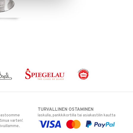
TURVALLINEN OSTAMINEN
varastoomme
laskulla, pankkikortilla tai asiakastilin kautta
 Sinua varten!
sivuillamme.