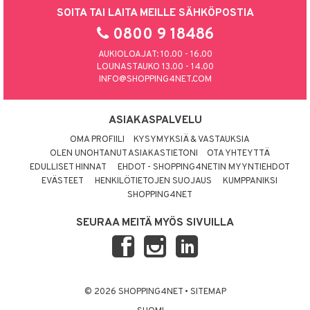
SOITA TAI LAITA MEILLE SÄHKÖPOSTIA
0800 9 18486
AUKIOLOAJAT: 10.00 - 16.00
LOUNASTAUKO 13.00 - 14.00
INFO@SHOPPING4NET.COM
ASIAKASPALVELU
OMA PROFIILI
KYSYMYKSIÄ & VASTAUKSIA
OLEN UNOHTANUT ASIAKASTIETONI
OTA YHTEYTTÄ
EDULLISET HINNAT
EHDOT - SHOPPING4NETIN MYYNTIEHDOT
EVÄSTEET
HENKILÖTIETOJEN SUOJAUS
KUMPPANIKSI
SHOPPING4NET
SEURAA MEITÄ MYÖS SIVUILLA
© 2026 SHOPPING4NET
•
SITEMAP