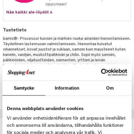
uoneen säilytys
t
it & Koukut
loppumaan!
anasetit
uoneen tekstiilit
uotteet
risteet
Näe kaikki ale-löydöt »
anat & Tyynyliinat
ttöön
lytys
elu
 tekstiilit
Tuotetieto
nyt & Peitot
kut
mot & Veistokset
s
iköt & Lyhdyt
tyynyt
 Grillaustarvikkeet
bamix®- Processor kuivien ja märkien ruoka-aineiden hienontamiseen.
nsäilytys & Korit
lot
huonekalut
oneen tekstiilit
 & hyönteissuoja
iköt & Lyhdyt
Täydellinen lastenruoan valmistamiseen. Hienontaa kuivatut
spalvelu
vihannekset, kovat juustot ja suklaan, samoin kuin mausteeet kuten
jat
s & Hyllyt
timet
lot
kanelin, vaniljan, muskottipähkinän ja chilin. Sopii myös sienien,
ksiä & vastauksia
pähkinöiden, viljatuotteiden, siementen, yrttien ja leivän
al Art
karit & Koukut
ynttilät
n ruokinta
mput
hienontamiseen, samoin kuin sipulin, valkosipulin, vihannesten ja
tuotetta
pienten liha- ja kala-annosten hienontamiseen. Jauhelevy ei sisälly.
ukut
lyt
tolamput
oneen tekstiilit
aistus
 verkkokaupasta
näkoristeet
nsäilytys & Korit
tälamput
anasetit
avälineet
ustarvikkeet
Tuotenumero
Samtycke
Information
Om
sit
anat & Tyynyliinat
ITK55-1-SV
 Peitteet
nyt & Peitot
maelämä
Denna webbplats använder cookies
Suositut tuotteet
aistus
Vi använder enhetsidentifierare för att anpassa innehållet
och annonserna till användarna, tillhandahålla funktioner
för sociala medier och analysera vår trafik. Vi