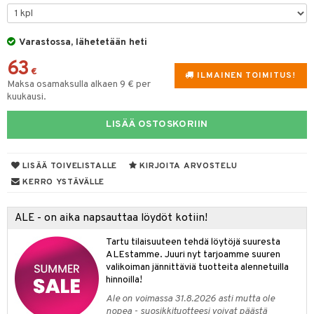
slaatikot
utarvikkeet
Varastossa, lähetetään heti
lot
uvadit & Kulhot
63
moskannut
 & Siivous
€
ILMAINEN TOIMITUS!
Maksa osamaksulla alkaen 9 € per
mosmukit
& Leivontavuoat
kuukausi.
LISÄÄ OSTOSKORIIN
tyisveitset
& Baaritarvikkeet
LISÄÄ TOIVELISTALLE
KIRJOITA ARVOSTELU
ttiöveitset
ktroniikka
KERRO YSTÄVÄLLE
rinta- & Vihannesveitset
one
kkuulaudat
ALE - on aika napsauttaa löydöt kotiin!
uone
uoneen sisustus
päveitset
Tartu tilaisuuteen tehdä löytöjä suuresta
one
oneen tarvikkeita
oneen koristelu
ALEstamme. Juuri nyt tarjoamme suuren
tsenteroittimet
a
oneen tekstiilit
 huonekalut
& Saalit
valikoiman jännittäviä tuotteita alennetuilla
hinnoilla!
tsisetit
 lamput
tyynyt
Ale on voimassa 31.8.2026 asti mutta ole
tsitarvikkeet
nopea - suosikkituotteesi voivat päästä