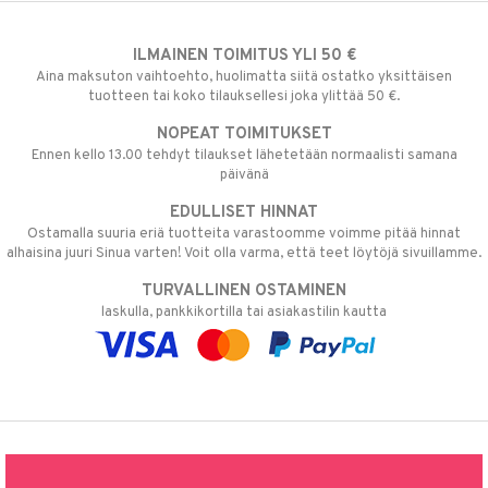
ILMAINEN TOIMITUS YLI 50 €
Aina maksuton vaihtoehto, huolimatta siitä ostatko yksittäisen
tuotteen tai koko tilauksellesi joka ylittää 50 €.
NOPEAT TOIMITUKSET
Ennen kello 13.00 tehdyt tilaukset lähetetään normaalisti samana
päivänä
EDULLISET HINNAT
Ostamalla suuria eriä tuotteita varastoomme voimme pitää hinnat
alhaisina juuri Sinua varten! Voit olla varma, että teet löytöjä sivuillamme.
TURVALLINEN OSTAMINEN
laskulla, pankkikortilla tai asiakastilin kautta