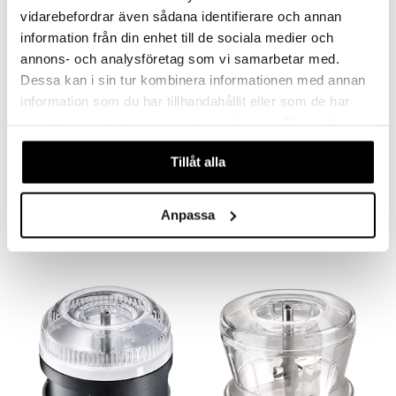
vidarebefordrar även sådana identifierare och annan
information från din enhet till de sociala medier och
annons- och analysföretag som vi samarbetar med.
Dessa kan i sin tur kombinera informationen med annan
information som du har tillhandahållit eller som de har
samlat in när du har använt deras tjänster. Du godkänner
våra cookies vid fortsatt användande av vår webbplats.
Tillåt alla
Bamix Jauhelevy
Bamix Monitoimiveitsi
BAMIX
BAMIX
25,99
18
Anpassa
€
€