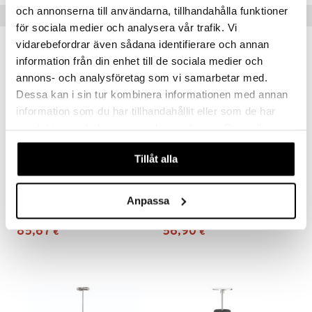
och annonserna till användarna, tillhandahålla funktioner
Suositut tuotteet
för sociala medier och analysera vår trafik. Vi
vidarebefordrar även sådana identifierare och annan
information från din enhet till de sociala medier och
annons- och analysföretag som vi samarbetar med.
Dessa kan i sin tur kombinera informationen med annan
information som du har tillhandahållit eller som de har
samlat in när du har använt deras tjänster. Du godkänner
våra cookies vid fortsatt användande av vår webbplats.
Tillåt alla
Eva Solo Teenkeitin
Keitin VENUS
Anpassa
EVA SOLO
BIALETTI
85,67
56,90
€
€