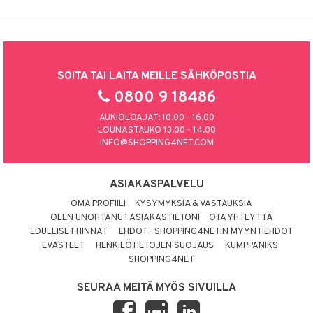
SOITA TAI LAITA MEILLE SÄHKÖPOSTIA
0800 9 18486
AUKIOLOAJAT: 10.00 - 16.00
LOUNASTAUKO 13.00 - 14.00
INFO@SHOPPING4NET.COM
ASIAKASPALVELU
OMA PROFIILI
KYSYMYKSIÄ & VASTAUKSIA
OLEN UNOHTANUT ASIAKASTIETONI
OTA YHTEYTTÄ
EDULLISET HINNAT
EHDOT - SHOPPING4NETIN MYYNTIEHDOT
EVÄSTEET
HENKILÖTIETOJEN SUOJAUS
KUMPPANIKSI
SHOPPING4NET
SEURAA MEITÄ MYÖS SIVUILLA