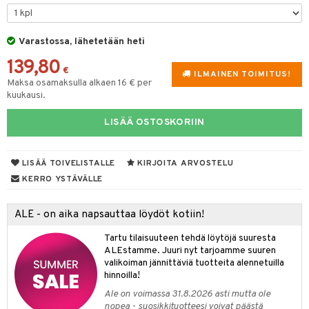
slaatikot
utarvikkeet
Varastossa, lähetetään heti
lot
uvadit & Kulhot
139,80
moskannut
 & Siivous
€
ILMAINEN TOIMITUS!
Maksa osamaksulla alkaen 16 € per
mosmukit
& Leivontavuoat
kuukausi.
LISÄÄ OSTOSKORIIN
tyisveitset
& Baaritarvikkeet
LISÄÄ TOIVELISTALLE
KIRJOITA ARVOSTELU
ttiöveitset
ktroniikka
KERRO YSTÄVÄLLE
rinta- & Vihannesveitset
one
kkuulaudat
ALE - on aika napsauttaa löydöt kotiin!
uone
uoneen sisustus
päveitset
Tartu tilaisuuteen tehdä löytöjä suuresta
one
oneen tarvikkeita
oneen koristelu
ALEstamme. Juuri nyt tarjoamme suuren
tsenteroittimet
a
oneen tekstiilit
 huonekalut
& Saalit
valikoiman jännittäviä tuotteita alennetuilla
hinnoilla!
tsisetit
 lamput
tyynyt
Ale on voimassa 31.8.2026 asti mutta ole
tsitarvikkeet
nopea - suosikkituotteesi voivat päästä