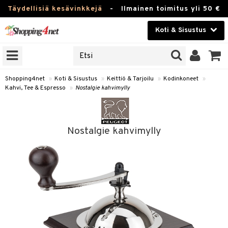
Täydellisiä kesävinkkejä
-
Ilmainen toimitus yli 50 €
Koti & Sisustus
ERKKEJÄ
Kauneudenhoito
JAT
UOTTEITA
Piilolinssit
Shopping4net
»
Koti & Sisustus
»
Keittiö & Tarjoilu
»
Kodinkoneet
»
Kahvi, Tee & Espresso
»
Nostalgie kahvimylly
Luontaistuotteet
 Tarjoilu
Apteekki
et
Nostalgie kahvimylly
 & Karahvit
Fitness
säilytys
Koti & Sisustus
ekstiilit
Lelut, Lapsi & Vauva
välineet
Tuotemerkkejä
oneet
Kampanjat
vi, Tee & Espresso