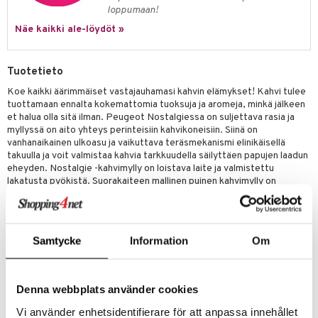
uoneen säilytys
t
it & Koukut
loppumaan!
anasetit
uoneen tekstiilit
uotteet
risteet
Näe kaikki ale-löydöt »
anat & Tyynyliinat
ttöön
lytys
elu
 tekstiilit
Tuotetieto
nyt & Peitot
kut
mot & Veistokset
s
iköt & Lyhdyt
tyynyt
 Grillaustarvikkeet
Koe kaikki äärimmäiset vastajauhamasi kahvin elämykset! Kahvi tulee
nsäilytys & Korit
lot
huonekalut
oneen tekstiilit
 & hyönteissuoja
iköt & Lyhdyt
tuottamaan ennalta kokemattomia tuoksuja ja aromeja, minkä jälkeen
spalvelu
et halua olla sitä ilman. Peugeot Nostalgiessa on suljettava rasia ja
jat
s & Hyllyt
timet
lot
myllyssä on aito yhteys perinteisiin kahvikoneisiin. Siinä on
ksiä & vastauksia
vanhanaikainen ulkoasu ja vaikuttava teräsmekanismi elinikäisellä
al Art
karit & Koukut
ynttilät
n ruokinta
mput
takuulla ja voit valmistaa kahvia tarkkuudella säilyttäen papujen laadun
tuotetta
eheyden. Nostalgie -kahvimylly on loistava laite ja valmistettu
ukut
lyt
tolamput
oneen tekstiilit
aistus
lakatusta pyökistä. Suorakaiteen mallinen puinen kahvimylly on
 verkkokaupasta
varustettu pienellä rasialla, joka kerää vastajauhetun kahvin. Voit
näkoristeet
nsäilytys & Korit
tälamput
anasetit
avälineet
ustarvikkeet
säätää jauhannan karkeutta kahvan alla olevasta säätimestä. Valitset
siis karkeuden oman makusi mukaan, esim. äärimmäisen hieno
sit
anat & Tyynyliinat
 Peitteet
espressolle, medium ranskalaiselle kahville.
Samtycke
Information
Om
nyt & Peitot
maelämä
Tuotenumero
aistus
Denna webbplats använder cookies
ITN32-1-VG
Vi använder enhetsidentifierare för att anpassa innehållet