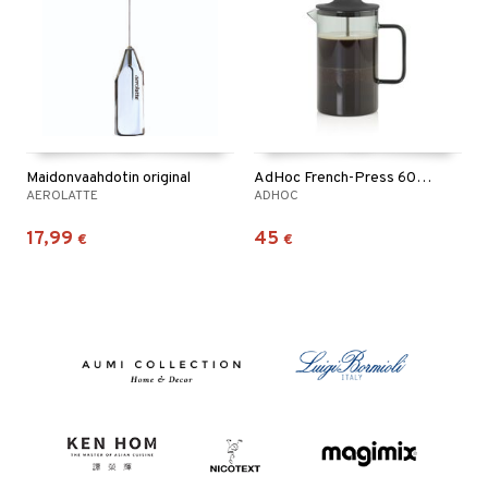
Maidonvaahdotin original
AdHoc French-Press 600 ml
AEROLATTE
ADHOC
17,99
45
€
€