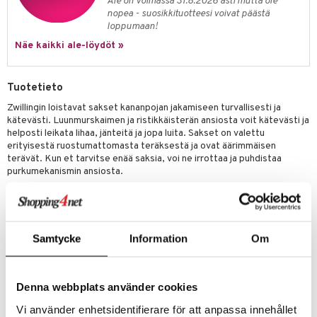
Ale on voimassa 31.8.2026 asti mutta ole
jat
s & Hyllyt
timet
lot
nopea - suosikkituotteesi voivat päästä
ksiä & vastauksia
loppumaan!
al Art
karit & Koukut
ynttilät
n ruokinta
mput
tuotetta
Näe kaikki ale-löydöt »
ukut
lyt
tolamput
oneen tekstiilit
aistus
 verkkokaupasta
näkoristeet
nsäilytys & Korit
tälamput
anasetit
avälineet
ustarvikkeet
Tuotetieto
sit
anat & Tyynyliinat
 Peitteet
Zwillingin loistavat sakset kananpojan jakamiseen turvallisesti ja
kätevästi. Luunmurskaimen ja ristikkäisterän ansiosta voit kätevästi ja
nyt & Peitot
maelämä
helposti leikata lihaa, jänteitä ja jopa luita. Sakset on valettu
erityisestä ruostumattomasta teräksestä ja ovat äärimmäisen
aistus
terävät. Kun et tarvitse enää saksia, voi ne irrottaa ja puhdistaa
purkumekanismin ansiosta.
Pituus: 23,5 cm
Terän pituus: 10 cm
Zwilling Poultry shears Lintu-/kananpoikasakset.
Samtycke
Information
Om
Tuotenumero
ICG81-1-XX
Denna webbplats använder cookies
Vi använder enhetsidentifierare för att anpassa innehållet