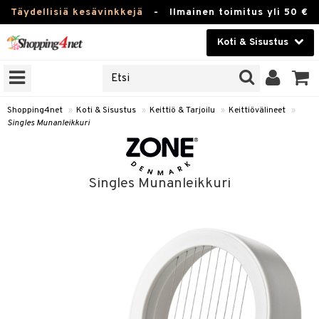
Täydellisiä kesävinkkejä
-
Ilmainen toimitus yli 50 €
Koti & Sisustus
ERKKEJÄ
Kauneudenhoito
JAT
UOTTEITA
Piilolinssit
Shopping4net
»
Koti & Sisustus
»
Keittiö & Tarjoilu
»
Keittiövälineet
»
Singles Munanleikkuri
Luontaistuotteet
 Tarjoilu
Apteekki
et
Singles Munanleikkuri
 & Karahvit
Fitness
säilytys
Koti & Sisustus
ekstiilit
Lelut, Lapsi & Vauva
övälineet
Tuotemerkkejä
oneet
Kampanjat
vi, Tee & Espresso
 Mukit