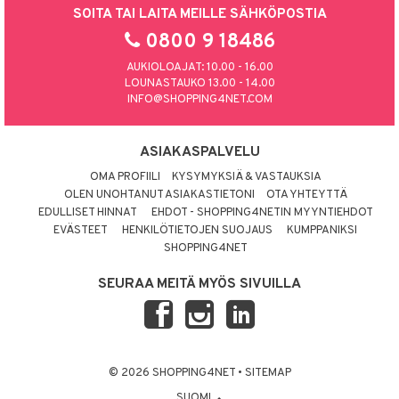
SOITA TAI LAITA MEILLE SÄHKÖPOSTIA
0800 9 18486
AUKIOLOAJAT: 10.00 - 16.00
LOUNASTAUKO 13.00 - 14.00
INFO@SHOPPING4NET.COM
ASIAKASPALVELU
OMA PROFIILI
KYSYMYKSIÄ & VASTAUKSIA
OLEN UNOHTANUT ASIAKASTIETONI
OTA YHTEYTTÄ
EDULLISET HINNAT
EHDOT - SHOPPING4NETIN MYYNTIEHDOT
EVÄSTEET
HENKILÖTIETOJEN SUOJAUS
KUMPPANIKSI
SHOPPING4NET
SEURAA MEITÄ MYÖS SIVUILLA
© 2026 SHOPPING4NET
•
SITEMAP
SUOMI