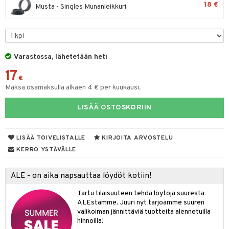
18 €
Musta - Singles Munanleikkuri
tyisveitset
& Baaritarvikkeet
ttiöveitset
ktroniikka
rinta- & Vihannesveitset
one
Varastossa, lähetetään heti
kkuulaudat
uone
uoneen sisustus
17
€
päveitset
Maksa osamaksulla alkaen 4 € per kuukausi.
one
oneen tarvikkeita
oneen koristelu
tsenteroittimet
a
oneen tekstiilit
 huonekalut
& Saalit
LISÄÄ OSTOSKORIIN
tsisetit
 lamput
tyynyt
LISÄÄ TOIVELISTALLE
KIRJOITA ARVOSTELU
tsitarvikkeet
uoneen säilytys
t
it & Koukut
KERRO YSTÄVÄLLE
anasetit
uoneen tekstiilit
uotteet
risteet
ALE - on aika napsauttaa löydöt kotiin!
anat & Tyynyliinat
ttöön
lytys
elu
 tekstiilit
Tartu tilaisuuteen tehdä löytöjä suuresta
nyt & Peitot
kut
mot & Veistokset
s
iköt & Lyhdyt
tyynyt
 Grillaustarvikkeet
ALEstamme. Juuri nyt tarjoamme suuren
valikoiman jännittäviä tuotteita alennetuilla
nsäilytys & Korit
lot
huonekalut
oneen tekstiilit
 & hyönteissuoja
iköt & Lyhdyt
hinnoilla!
spalvelu