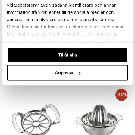
vidarebefordrar även sådana identifierare och annan
information från din enhet till de sociala medier och
annons- och analysföretag som vi samarbetar med.
Dessa kan i sin tur kombinera informationen med annan
information som du har tillhandahållit eller som de har
samlat in när du har använt deras tjänster. Du godkänner
Saatavana useana vaihtoehtona
våra cookies vid fortsatt användande av vår webbplats.
Tillåt alla
Mila Mittakannu
AdHoc Sytytin ladattava ARC
DORRE
ADHOC
3,85
31,99
4,50
alk.
€
(
€
)
€
Anpassa
-12%