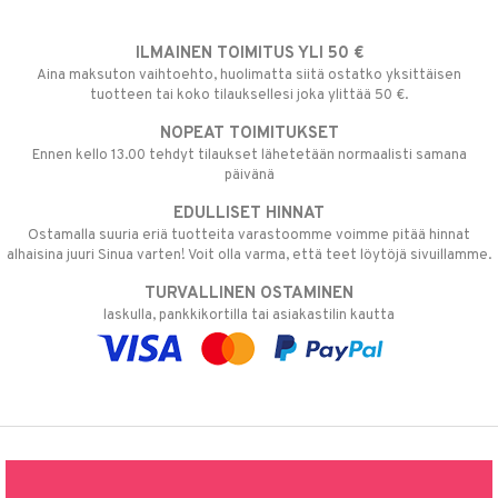
ILMAINEN TOIMITUS YLI 50 €
Aina maksuton vaihtoehto, huolimatta siitä ostatko yksittäisen
tuotteen tai koko tilauksellesi joka ylittää 50 €.
NOPEAT TOIMITUKSET
Ennen kello 13.00 tehdyt tilaukset lähetetään normaalisti samana
päivänä
EDULLISET HINNAT
Ostamalla suuria eriä tuotteita varastoomme voimme pitää hinnat
alhaisina juuri Sinua varten! Voit olla varma, että teet löytöjä sivuillamme.
TURVALLINEN OSTAMINEN
laskulla, pankkikortilla tai asiakastilin kautta