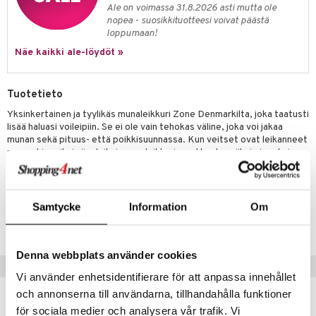
jat
s & Hyllyt
timet
lot
Ale on voimassa 31.8.2026 asti mutta ole
ksiä & vastauksia
nopea - suosikkituotteesi voivat päästä
al Art
karit & Koukut
ynttilät
n ruokinta
mput
loppumaan!
tuotetta
ukut
Näe kaikki ale-löydöt »
lyt
tolamput
oneen tekstiilit
aistus
 verkkokaupasta
näkoristeet
nsäilytys & Korit
tälamput
anasetit
avälineet
ustarvikkeet
Tuotetieto
sit
anat & Tyynyliinat
 Peitteet
Yksinkertainen ja tyylikäs munaleikkuri Zone Denmarkilta, joka taatusti
nyt & Peitot
lisää haluasi voileipiin. Se ei ole vain tehokas väline, joka voi jakaa
maelämä
munan sekä pituus- että poikkisuunnassa. Kun veitset ovat leikanneet
munan hienoiksi viipaleiksi, munaleikkuri muuttuu kauniiksi pieneksi
aistus
tarjoilukulhoksi, joka koristaa lounaspöytää.
Tuotenumero
Samtycke
Information
Om
IUE93-1-WC
Denna webbplats använder cookies
Suositut tuotteet
Vi använder enhetsidentifierare för att anpassa innehållet
och annonserna till användarna, tillhandahålla funktioner
-14%
för sociala medier och analysera vår trafik. Vi