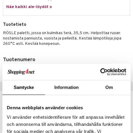
jat
s & Hyllyt
n ruokinta
lot
ksiä & vastauksia
Näe kaikki ale-löydöt »
al Art
karit & Koukut
ynttilät
mput
tuotetta
ukut
lyt
tolamput
oneen tekstiilit
avälineet
aistus
Tuotetieto
 verkkokaupasta
näkoristeet
nsäilytys & Korit
tälamput
anasetit
RÖSLE paletti, jossa on kulmikas terä, 35,5 cm. Helpottaa ruoan
ustarvikkeet
nostamista pannuista, vuoista ja pelleiltä. Kestää lämpötiloja jopa
sit
anat & Tyynyliinat
 Peitteet
maelämä
260°C asti. Kestää konepesun.
nyt & Peitot
aistus
Tuotenumero
IUA15-1-XX
Suositut tuotteet
Samtycke
Information
Om
-14%
Denna webbplats använder cookies
Vi använder enhetsidentifierare för att anpassa innehållet
och annonserna till användarna, tillhandahålla funktioner
för sociala medier och analysera vår trafik. Vi