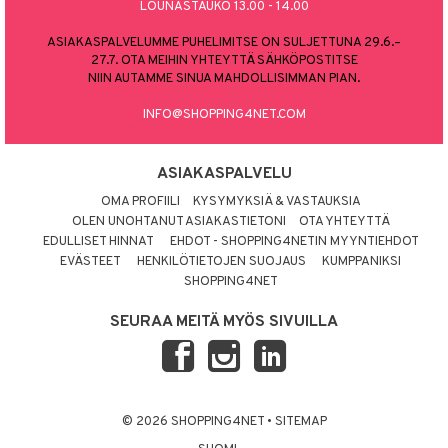
LOUNASTAUKO 13.00 - 14.00
ASIAKASPALVELUMME PUHELIMITSE ON SULJETTUNA 29.6.–
27.7. OTA MEIHIN YHTEYTTÄ SÄHKÖPOSTITSE
NIIN AUTAMME SINUA MAHDOLLISIMMAN PIAN.
INFO@SHOPPING4NET.COM
ASIAKASPALVELU
OMA PROFIILI
KYSYMYKSIÄ & VASTAUKSIA
OLEN UNOHTANUT ASIAKASTIETONI
OTA YHTEYTTÄ
EDULLISET HINNAT
EHDOT - SHOPPING4NETIN MYYNTIEHDOT
EVÄSTEET
HENKILÖTIETOJEN SUOJAUS
KUMPPANIKSI
SHOPPING4NET
SEURAA MEITÄ MYÖS SIVUILLA
© 2026 SHOPPING4NET
•
SITEMAP