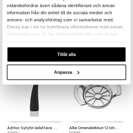
vidarebefordrar även sådana identifierare och annan
information från din enhet till de sociala medier och
Saatavana useana vaihtoehtona
annons- och analysföretag som vi samarbetar med.
Dessa kan i sin tur kombinera informationen med annan
Mila Mittakannu
Pihvipihdit
information som du har tillhandahållit eller som de har
DORRE
EXXENT
samlat in när du har använt deras tjänster. Du godkänner
3,85
9,99
4,50
alk.
€
(
€
)
€
våra cookies vid fortsatt användande av vår webbplats.
Tillåt alla
Anpassa
AdHoc Sytytin ladattava ARC
Allie Omenaleikkuri 12 lohkoa