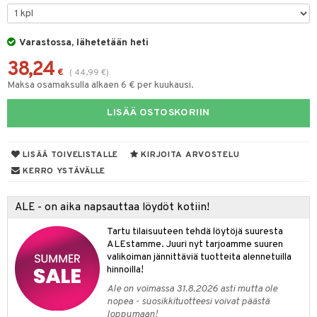
tyisveitset
& Baaritarvikkeet
Varastossa, lähetetään heti
ttiöveitset
ktroniikka
38,24
rinta- & Vihannesveitset
€
(
44,99
€
)
one
Maksa osamaksulla alkaen 6 € per kuukausi.
kkuulaudat
uone
uoneen sisustus
LISÄÄ OSTOSKORIIN
päveitset
one
oneen tarvikkeita
oneen koristelu
tsenteroittimet
a
oneen tekstiilit
 huonekalut
& Saalit
LISÄÄ TOIVELISTALLE
KIRJOITA ARVOSTELU
tsisetit
KERRO YSTÄVÄLLE
 lamput
tyynyt
tsitarvikkeet
uoneen säilytys
t
it & Koukut
ALE - on aika napsauttaa löydöt kotiin!
anasetit
uoneen tekstiilit
uotteet
risteet
Tartu tilaisuuteen tehdä löytöjä suuresta
ALEstamme. Juuri nyt tarjoamme suuren
anat & Tyynyliinat
ttöön
lytys
elu
 tekstiilit
valikoiman jännittäviä tuotteita alennetuilla
hinnoilla!
nyt & Peitot
kut
mot & Veistokset
s
iköt & Lyhdyt
tyynyt
 Grillaustarvikkeet
Ale on voimassa 31.8.2026 asti mutta ole
nsäilytys & Korit
lot
huonekalut
oneen tekstiilit
timet
iköt & Lyhdyt
nopea - suosikkituotteesi voivat päästä
spalvelu
loppumaan!