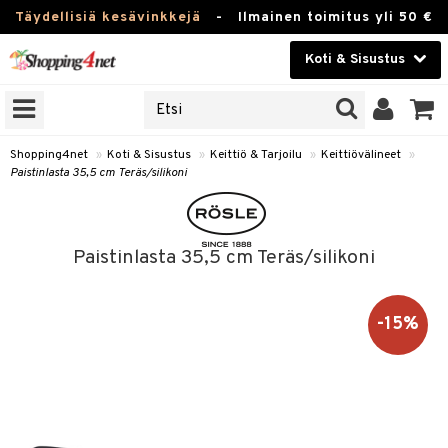
Täydellisiä kesävinkkejä
-
Ilmainen toimitus yli 50 €
Koti & Sisustus
ERKKEJÄ
Kauneudenhoito
JAT
UOTTEITA
Piilolinssit
Shopping4net
»
Koti & Sisustus
»
Keittiö & Tarjoilu
»
Keittiövälineet
»
Paistinlasta 35,5 cm Teräs/silikoni
Luontaistuotteet
 Tarjoilu
Apteekki
et
Paistinlasta 35,5 cm Teräs/silikoni
 & Karahvit
Fitness
säilytys
Koti & Sisustus
-15%
ekstiilit
Lelut, Lapsi & Vauva
övälineet
Tuotemerkkejä
oneet
Kampanjat
vi, Tee & Espresso
 Mukit