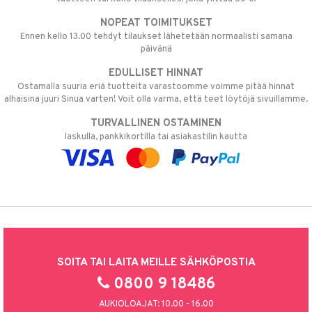
NOPEAT TOIMITUKSET
Ennen kello 13.00 tehdyt tilaukset lähetetään normaalisti samana
päivänä
EDULLISET HINNAT
Ostamalla suuria eriä tuotteita varastoomme voimme pitää hinnat
alhaisina juuri Sinua varten! Voit olla varma, että teet löytöjä sivuillamme.
TURVALLINEN OSTAMINEN
laskulla, pankkikortilla tai asiakastilin kautta
SOITA TAI LAITA MEILLE SÄHKÖPOSTIA
0800 9 18486
AUKIOLOAJAT: 10.00 - 16.00