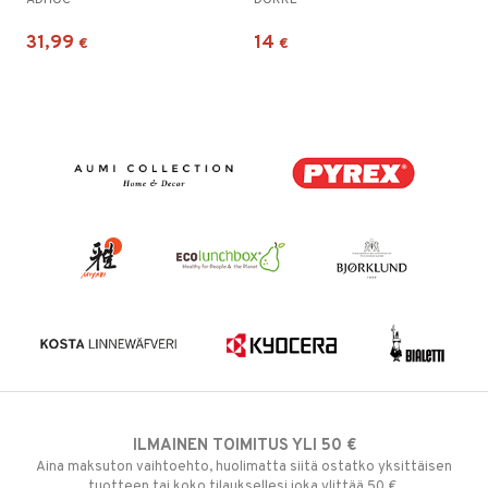
ADHOC
DORRE
31,99
14
€
€
ILMAINEN TOIMITUS YLI 50 €
Aina maksuton vaihtoehto, huolimatta siitä ostatko yksittäisen
tuotteen tai koko tilauksellesi joka ylittää 50 €.