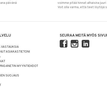
mana päivänä
voimme pitää hinnat alhaisina juuri
Voit olla varma, että teet löytöjä 
LVELU
SEURAA MEITÄ MYÖS SIVU
 VASTAUKSIA
UT ASIAKASTIETONI
Ä
NNAT
PING4NETIN MYYNTIEHDOT
JEN SUOJAUS
T