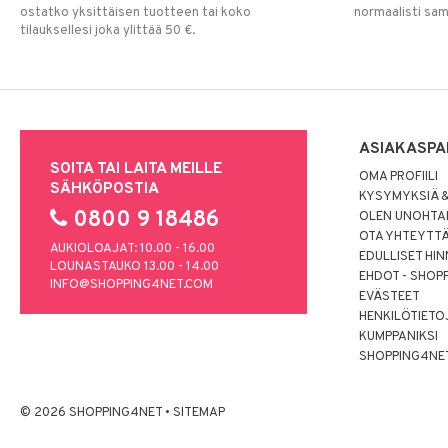
ostatko yksittäisen tuotteen tai koko
normaalisti sa
tilauksellesi joka ylittää 50 €.
ASIAKASPA
SOITA TAI LAITA MEILLE
OMA PROFIILI
SÄHKÖPOSTIA
KYSYMYKSIÄ &
0800 9 18486
OLEN UNOHTAN
OTA YHTEYTT
AUKIOLOAJAT: 10.00 - 16.00
EDULLISET HI
LOUNASTAUKO 13.00 - 14.00
EHDOT - SHOP
INFO@SHOPPING4NET.COM
EVÄSTEET
HENKILÖTIETO
KUMPPANIKSI
SHOPPING4NE
© 2026 SHOPPING4NET
•
SITEMAP