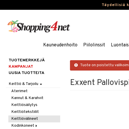
Täydellisiä 
Kauneudenhoito
Piilolinssit
Luontais
TUOTEMERKKEJÄ
Tuote on poistettu valikoi
KAMPANJAT
UUSIA TUOTTEITA
Exxent Pallovisp
Keittiö & Tarjoilu
Aterimet
Kannut & Karahvit
Keittiösäilytys
Keittiötekstiilit
Keittiövälineet
Kodinkoneet