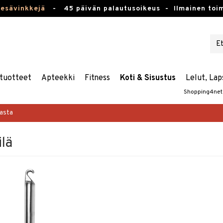
kesävinkkejä
-
45 päivän palautusoikeus -
Ilmainen toim
tuotteet
Apteekki
Fitness
Koti & Sisustus
Lelut, Lap
Shopping4net
masta
ilä