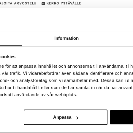
RJOITA ARVOSTELU
KERRO YSTÄVÄLLE
ätevä keittiöväline, jonka avulla saat vispattua
äs
Information
cookies
e för att anpassa innehållet och annonserna till användarna, tillh
Saatavana
vår trafik. Vi vidarebefordrar även sådana identifierare och anna
vaihtoe
nnons- och analysföretag som vi samarbetar med. Dessa kan i sin
Mila Mittakan
har tillhandahållit eller som de har samlat in när du har använt
DORRE
ortsatt användande av vår webbplats.
3,85
alk.
€
Anpassa