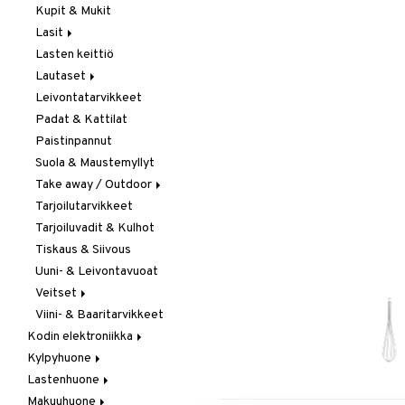
Kupit & Mukit
Kahvi, Tee & Espresso
Lasit
Leivänpaahtimet
Lasten keittiö
Mixerit &
Juoma- & Cocktailasit
Sähkövatkaimet
Lautaset
Juomalasit
Muut koneet
Leivontatarvikkeet
Olutlasit
Asetit
Vedenkeittimet
Padat & Kattilat
Shamppanjalasit
Ruokalautaset
Paistinpannut
Snapsi- & Aveclasit
Syvät lautaset
Suola & Maustemyllyt
Viinilasit
Take away / Outdoor
Whiskey- & Konjakkilasit
Tarjoilutarvikkeet
Eväslaatikot
Tarjoiluvadit & Kulhot
Pullot
Tiskaus & Siivous
Termoskannut
Uuni- & Leivontavuoat
Termosmukit
Veitset
Viini- & Baaritarvikkeet
Erityisveitset
Kodin elektroniikka
Keittiöveitset
Kylpyhuone
Ääni
Kuorinta- &
Vihannesveitset
Lastenhuone
Kylpyhuoneen sisustus
Leikkuulaudat
Makuuhuone
Kylpyhuoneen tarvikkeita
Kylpyhuoneen koristelu