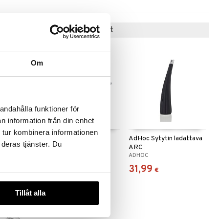
Suositut tuotteet
-14%
Om
andahålla funktioner för
 useana
n information från din enhet
htona
 tur kombinera informationen
nu
Pihvipihdit
AdHoc Sytytin ladattava
 deras tjänster. Du
ARC
EXXENT
ADHOC
9,99
31,99
(
4,50
€
)
€
€
Tillåt alla