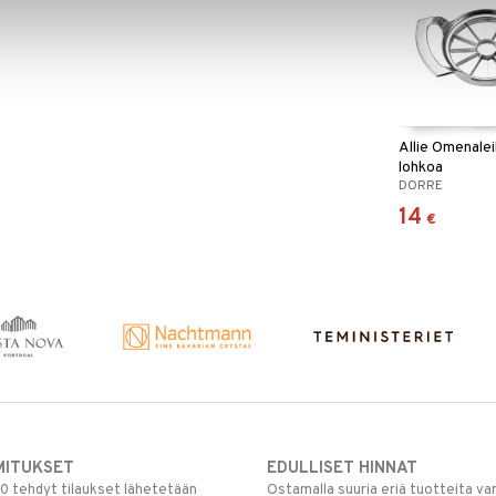
Allie Omenalei
lohkoa
DORRE
14
€
MITUKSET
EDULLISET HINNAT
00 tehdyt tilaukset lähetetään
Ostamalla suuria eriä tuotteita 