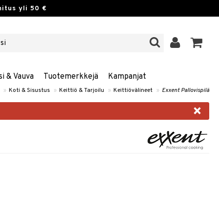
itus yli 50 €
si & Vauva
Tuotemerkkejä
Kampanjat
»
Koti & Sisustus
»
Keittiö & Tarjoilu
»
Keittiövälineet
»
Exxent Pallovispilä
×